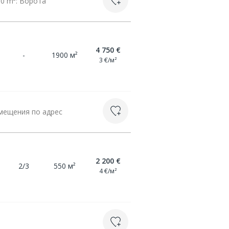
50 m²: Ворота
4 750 €
-
1900 м²
3 €/м²
омещения по адрес
2 200 €
2/3
550 м²
4 €/м²