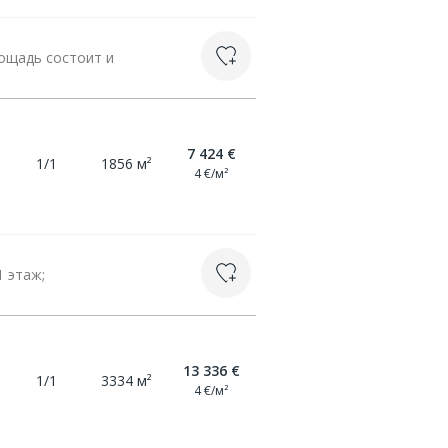
ощадь состоит и
7 424 €
1/1
1856 м²
4 €/м²
1 этаж;
13 336 €
1/1
3334 м²
4 €/м²