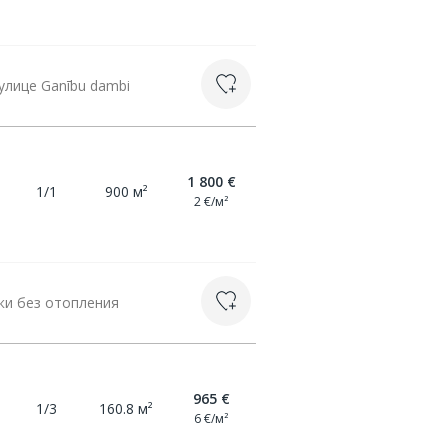
лице Ganību dambi
1 800 €
1/1
900 м²
2 €/м²
ки без отопления
965 €
1/3
160.8 м²
6 €/м²