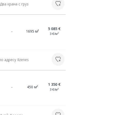
ва крана с груз
5 085 €
-
1695 м²
3 €/м²
 адресу Ilzenes
1 350 €
-
450 м²
3 €/м²