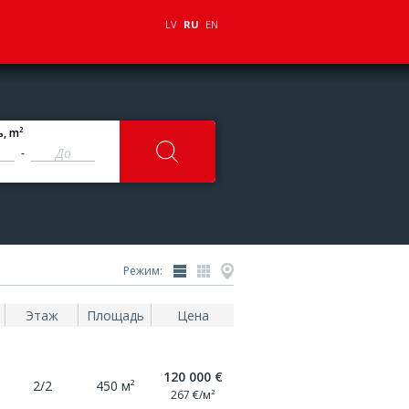
LV
RU
EN
2
ь
, m
-
Режим:
Этаж
Площадь
Цена
120 000 €
2/2
450 м²
267 €/м²