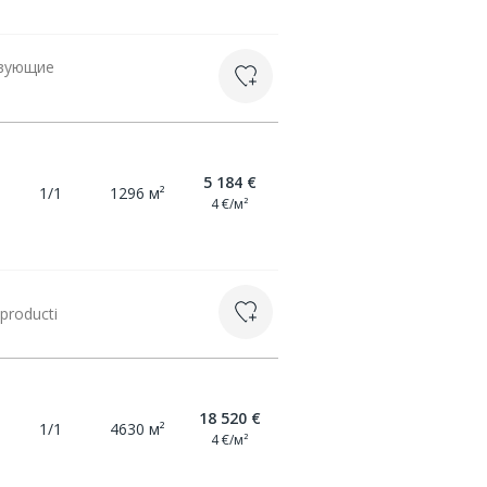
твующие
5 184 €
1/1
1296 м²
4 €/м²
producti
18 520 €
1/1
4630 м²
4 €/м²