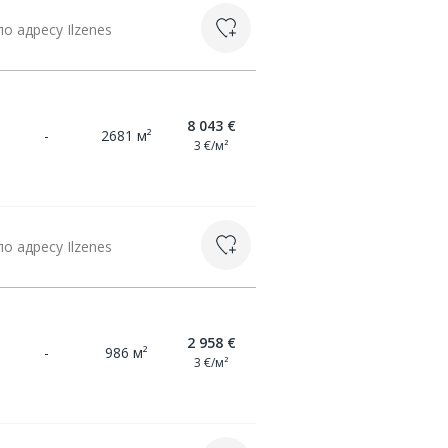
 адресу Ilzenes
8 043 €
-
2681 м²
3 €/м²
 адресу Ilzenes
2 958 €
-
986 м²
3 €/м²