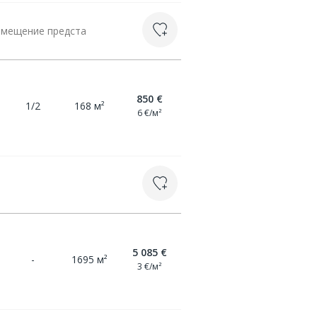
омещение предста
850 €
1/2
168 м²
6 €/м²
5 085 €
-
1695 м²
3 €/м²