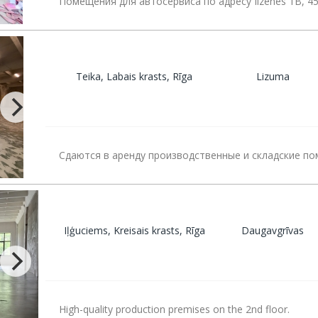
Помещения для автосервиса по адресу Ilzenes 1B, 4
Teika, Labais krasts, Rīga
Lizuma
Сдаются в аренду производственные и складские п
Iļģuciems, Kreisais krasts, Rīga
Daugavgrīvas
High-quality production premises on the 2nd floor.