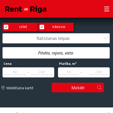
IZĪRĒ
PĀRDOD
Ražošanas telpas
2
Cena
Platība
, m
-
-
Meklēt
Meklēšana kartē