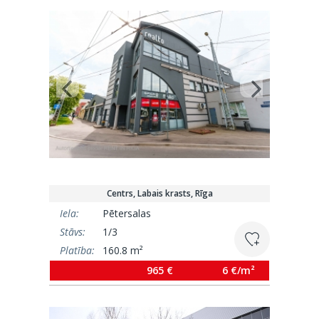
Centrs, Labais krasts, Rīga
Iela:
Pētersalas
Stāvs:
1/3
Platība:
160.8 m²
965 €
6 €/m²