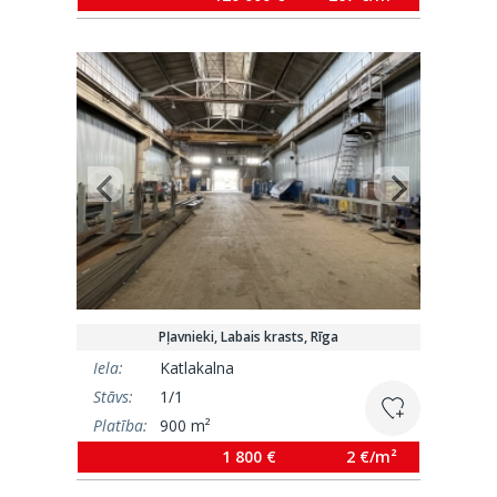
Pļavnieki, Labais krasts, Rīga
Iela:
Katlakalna
Stāvs:
1/1
Platība:
900 m²
1 800 €
2 €/m²