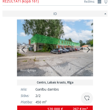
REZULTĀTI (kopā 161)
Režīms:
ID
Centrs, Labais krasts, Rīga
Iela:
Ganību dambis
Stāvs:
2/2
Platība:
450 m²
120 000 €
267 €/m²