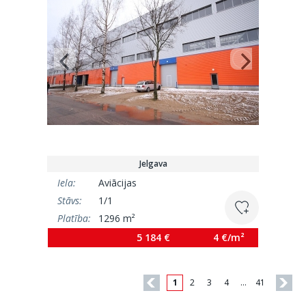
Jelgava
Iela:
Aviācijas
Stāvs:
1/1
Platība:
1296 m²
5 184 €
4 €/m²
1
2
3
4
…
41