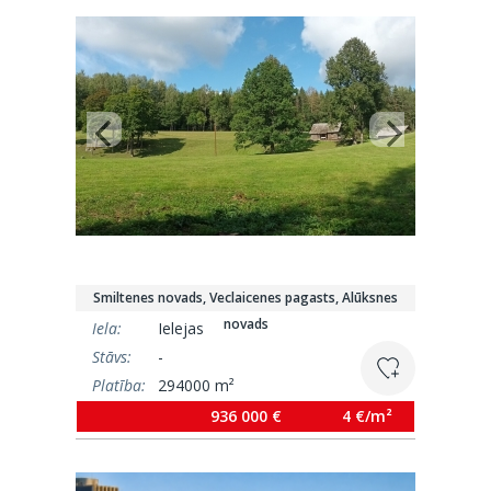
Smiltenes novads, Veclaicenes pagasts, Alūksnes
novads
Iela:
Ielejas
Stāvs:
-
Platība:
294000 m²
936 000 €
4 €/m²