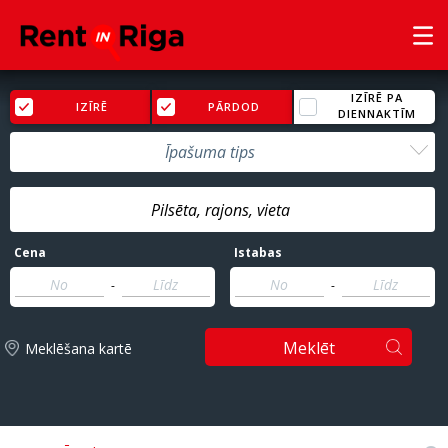
IZĪRĒ PA
IZĪRĒ
PĀRDOD
DIENNAKTĪM
Īpašuma tips
Cena
Istabas
-
-
Meklēt
Meklēšana kartē