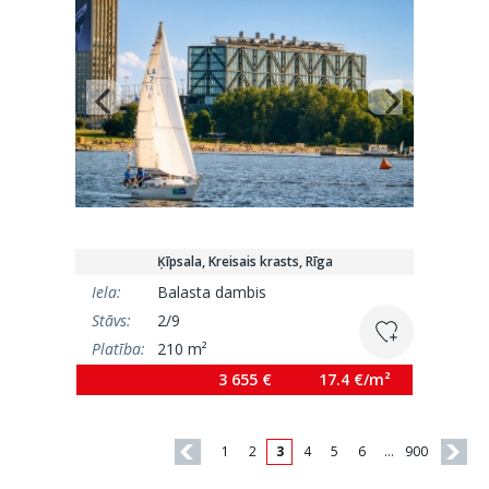
Ķīpsala, Kreisais krasts, Rīga
Iela:
Balasta dambis
Stāvs:
2/9
Platība:
210 m²
3 655 €
17.4 €/m²
1
2
3
4
5
6
…
900