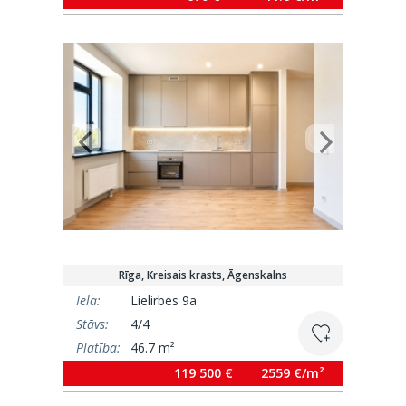
Rīga, Kreisais krasts, Āgenskalns
Iela:
Lielirbes 9a
Stāvs:
4/4
Platība:
46.7 m²
119 500 €
2559 €/m²