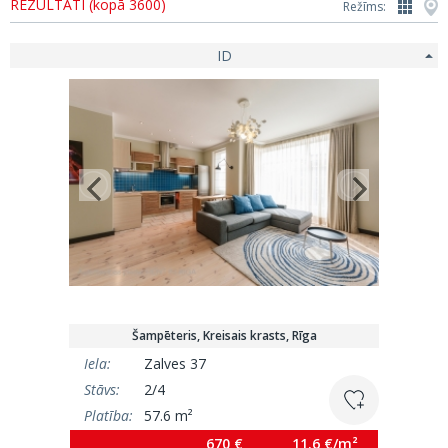
REZULTĀTI (kopā 3600)
Režīms:
ID
Šampēteris, Kreisais krasts, Rīga
Iela:
Zalves 37
Stāvs:
2/4
Platība:
57.6 m²
670 €
11.6 €/m²