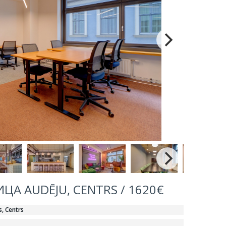
А AUDĒJU, CENTRS / 1620€
s, Centrs