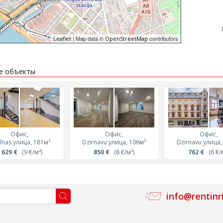
| Map data ©
contributors
Leaflet
OpenStreetMap
е объекты
Офис,
Офис,
Офис,
rīnas улица, 181м²
Dzirnavu улица, 106м²
Dzirnavu улица,
 629 €
(9 €/м²)
850 €
(8 €/м²)
762 €
(6 €/м
info@rentinr