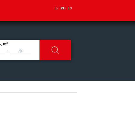
LV
RU
EN
2
ь
, m
-