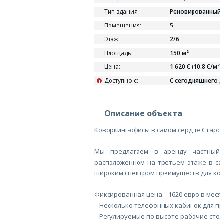
Тип здания:
Реновированный
Помещения:
5
Этаж:
2/6
Площадь:
150 м²
Цена:
1 620 € (10.8 €/м²
Доступно с:
С сегодняшнего
i
Описание объекта
Коворкинг-офисы в самом сердце Старо
Мы предлагаем в аренду частный
расположенном на третьем этаже в с
широким спектром преимуществ для к
Фиксированная цена – 1620 евро в меся
– Несколько телефонных кабинок для 
– Регулируемые по высоте рабочие сто