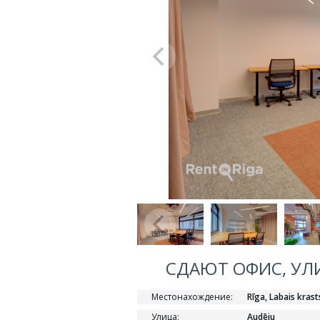
СДАЮТ ОФИС, УЛИЦ
Местонахождение:
Rīga, Labais krast
Улица:
Audēju