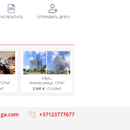
РАСПЕЧАТАТЬ
ОТПРАВИТЬ ДРУГУ
Офис,
Офис,
 127м²
Vesetas улица, 157м²
Elizabetes улица, 189м²
²)
2 041 €
(13 €/м²)
1 300 €
(6.9 €/м²)
iga.com
+37123777677