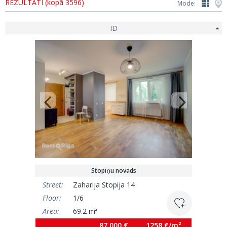
REZULTĀTI (kopā 3596)
Mode:
ID
Stopiņu novads
Street:
Zaharija Stopija 14
Floor:
1/6
Area:
69.2 m²
87 000 €
1258 €/m²