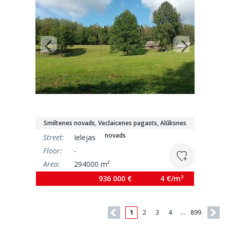
Smiltenes novads, Veclaicenes pagasts, Alūksnes
novads
Street:
Ielejas
Floor:
-
Area:
294000 m²
936 000 €
4 €/m²
1
2
3
4
…
899