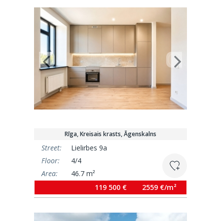
Rīga, Kreisais krasts, Āgenskalns
Street:
Lielirbes 9a
Floor:
4/4
Area:
46.7 m²
119 500 €
2559 €/m²