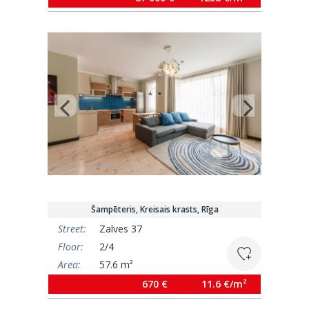
Šampēteris, Kreisais krasts, Rīga
Street:
Zalves 37
Floor:
2/4
Area:
57.6 m²
670 €
11.6 €/m²