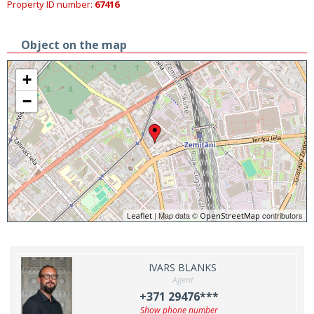
Property ID number:
67416
Object on the map
+
−
| Map data ©
contributors
Leaflet
OpenStreetMap
IVARS BLANKS
Agent
+371 29476***
Show phone number