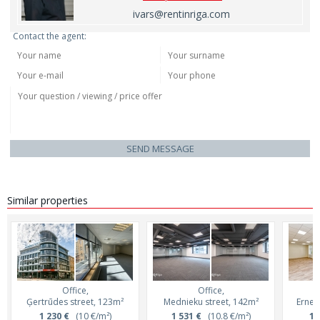
ivars@rentinriga.com
Contact the agent:
SEND MESSAGE
Similar properties
Office,
Office,
Ģertrūdes street, 123m²
Mednieku street, 142m²
Ernes
1 230 €
(10 €/m²)
1 531 €
(10.8 €/m²)
1 