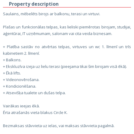
Property description
Saulains, mēbelēts birojs ar balkonu, terasi un virtuvi.
Plašas un funkcionālas telpas, kas lieliski piemērotas birojam, studijai,
aģentūrai, IT uzņēmumam, salonam vai cita veida biznesam.
+ Platība sastāv no atvērtas telpas, virtuves un wc 1. līmenī un trīs
kabinetiem 2. līmenī.
+ Balkons.
+ Ekskluzīva izeja uz lielu terasi (pieejama tikai šim birojam visā ēkā).
+ Ēkā lifts.
+ Videonovērošana.
+ Kondicionēšana.
+ Atsevišķa tualete un dušas telpa.
Vairākas ieejas ēkā.
Ērta atrašanās vieta blakus Circle K.
Bezmaksas stāvvieta uz ielas, vai maksas stāvvieta pagalmā.