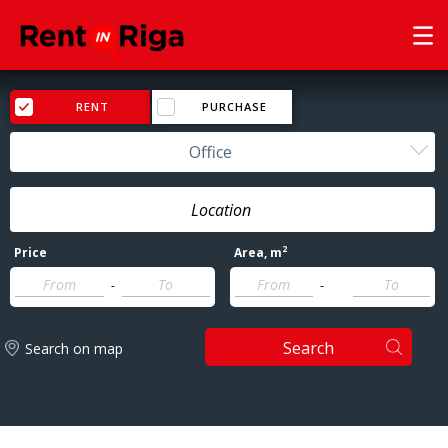
RENT
PURCHASE
Office
2
Price
Area
, m
-
-
Search
Search on map