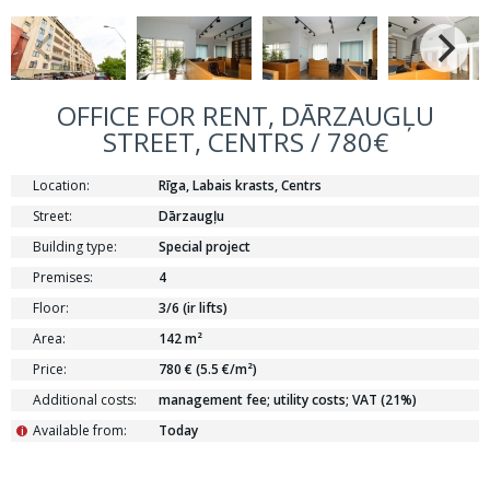
OFFICE FOR RENT, DĀRZAUGĻU
STREET, CENTRS / 780€
Location:
Rīga, Labais krasts, Centrs
Street:
Dārzaugļu
Building type:
Special project
Premises:
4
Floor:
3/6 (ir lifts)
Area:
142 m²
Price:
780 € (5.5 €/m²)
Additional costs:
management fee; utility costs; VAT (21%)
Available from:
Today
i