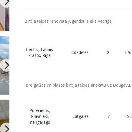
Biroja telpas renovētā jūgendstila ēkā Vecrīgā
Centrs, Labais
Citadeles
2
6/6
krasts, Rīga
Izīrē gaišas un plašas biroja telpas ar skatu uz Daugavu,
Purvciems,
Pļavnieki,
Latgales
7
2/3
Ķengarags