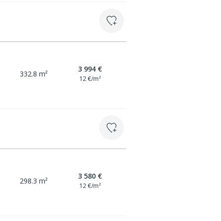
3 994 €
332.8 m²
12 €/m²
3 580 €
298.3 m²
12 €/m²