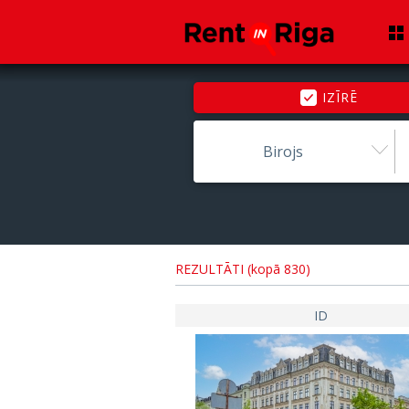
IZĪRĒ
Birojs
REZULTĀTI (kopā 830)
ID