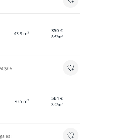
350 €
43.8 m²
8 €/m²
Latgale
564 €
70.5 m²
8 €/m²
gales i