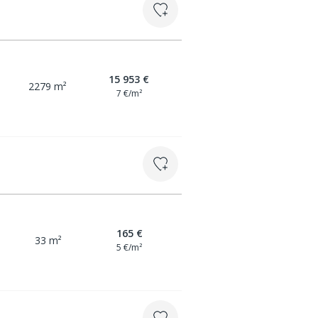
15 953 €
2279 m²
7 €/m²
165 €
33 m²
5 €/m²