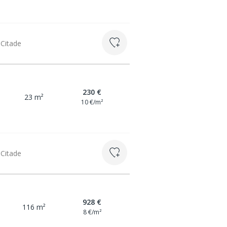
 Citade
230 €
23 m²
10 €/m²
 Citade
928 €
116 m²
8 €/m²