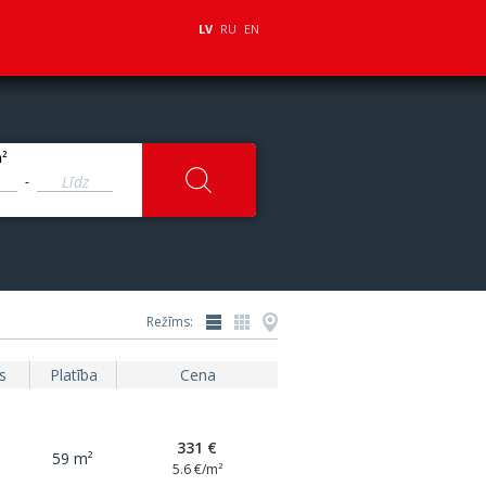
LV
RU
EN
2
m
-
Režīms:
s
Platība
Cena
331 €
59 m²
5.6 €/m²