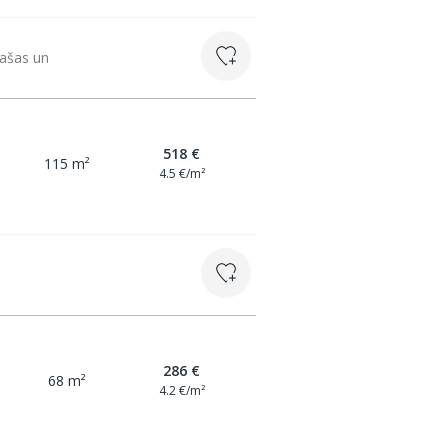
lašas un
518 €
115 m²
4.5 €/m²
286 €
68 m²
4.2 €/m²