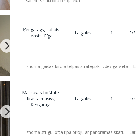
Kabinets sakoptā biroja ēkā.
Ķengarags, Labais
Latgales
1
5/5
krasts, Rīga
Iznomā gaišas biroja telpas stratēģiski izdevīgā vietā – 
Maskavas forštate,
Krasta masīvs,
Latgales
1
5/5
Ķengarags
Iznomā stilīgu lofta tipa biroju ar panorāmas skatu – Lat