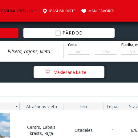
ĪPAŠUMU KATALOGS
ĪPAŠUMI KARTĒ
MANI FAVORĪTI
PĀRDOD
Cena
Platība
, 
-
Meklēšana kartē
Atrašanās vieta
Iela
Telpas
Stāv
Centrs, Labais
Citadeles
1
6/6
krasts, Rīga