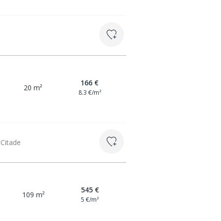
166 €
20 m²
8.3 €/m²
 Citade
545 €
109 m²
5 €/m²