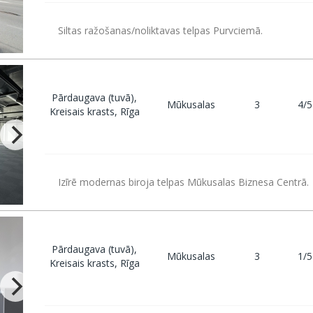
Siltas ražošanas/noliktavas telpas Purvciemā.
Pārdaugava (tuvā),
Mūkusalas
3
4/5
Kreisais krasts, Rīga
Izīrē modernas biroja telpas Mūkusalas Biznesa Centrā.
Pārdaugava (tuvā),
Mūkusalas
3
1/5
Kreisais krasts, Rīga