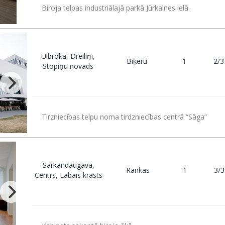
Biroja telpas industriālajā parkā Jūrkalnes ielā.
Ulbroka, Dreiliņi,
Biķeru
1
2/3
Stopiņu novads
Tirzniecības telpu noma tirdzniecības centrā “Sāga”
Sarkandaugava,
Rankas
1
3/3
Centrs, Labais krasts