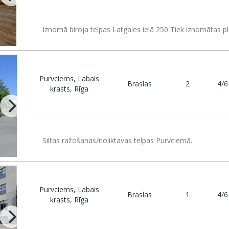
Iznomā biroja telpas Latgales ielā 250 Tiek iznomātas p
Purvciems, Labais
Braslas
2
4/6
krasts, Rīga
Siltas ražošanas/noliktavas telpas Purvciemā.
Purvciems, Labais
Braslas
1
4/6
krasts, Rīga