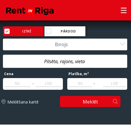
IZĪRĒ
PĀRDOD
Birojs
2
Cena
Platība
, m
-
-
Meklēt
Meklēšana kartē