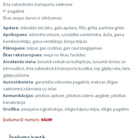
Ērta sabiedrisko transportu satiksme.
P- pagalmā.
Ēkas ieejas durvis ir slēdzamas.
Apdare:
stāvoklis ļoti labs, gala apdare, flīžu grīda, parketa grīda
Aprīkojums:
iebūvēta virtuve, uzstādīta santehnika, duša, gaisa
kondicionētājs, gaisa ventilācija, biroja telpas
Plānojums:
telpas gan izolētas gan caurstaigājamas
Ēkas raksturojums:
ieeja no ēkas fasādes
Atrašanās vieta:
tuvumā veikali un kafejnīcas, tuvumā skolas un
bērnudārzi, ērta sabiedriskā transporta kustība, top gājēju iela, liela
gājēju plūsma
Autostāvvieta:
garantēta stāvvieta pagalmā, maksas (Rīgas
satiksmes) stāvvieta uz ielas
Komunikācijas:
pilsētas apkure, pilsētas ūdens apgāde, pilsētas
kanalizācija
Drošība:
pieejama signalizācija, slēgta kāpņu telpa, slēgts pagalms
Īpašuma ID numurs:
64249
Īpašums kartē