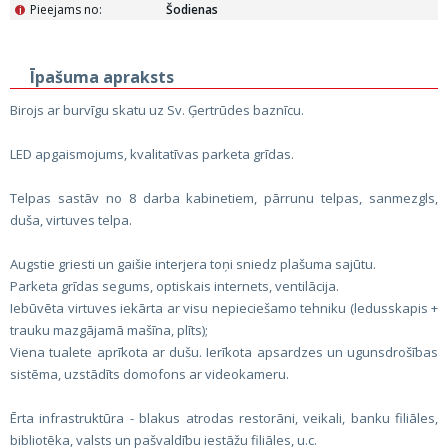
Pieejams no:
Šodienas
i
Īpašuma apraksts
Birojs ar burvīgu skatu uz Sv. Ģertrūdes baznīcu.
LED apgaismojums, kvalitatīvas parketa grīdas.
Telpas sastāv no 8 darba kabinetiem, pārrunu telpas, sanmezgls,
duša, virtuves telpa.
Augstie griesti un gaišie interjera toņi sniedz plašuma sajūtu.
Parketa grīdas segums, optiskais internets, ventilācija.
Iebūvēta virtuves iekārta ar visu nepieciešamo tehniku (ledusskapis +
trauku mazgājamā mašīna, plīts);
Viena tualete aprīkota ar dušu. Ierīkota apsardzes un ugunsdrošības
sistēma, uzstādīts domofons ar videokameru.
Ērta infrastruktūra - blakus atrodas restorāni, veikali, banku filiāles,
bibliotēka, valsts un pašvaldību iestāžu filiāles, u.c.