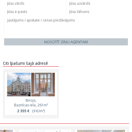
NOSŪTĪT ZIŅU AĢENTAM
Citi īpašumi šajā adresē
Birojs,
Baznīcas iela, 261m²
2 355 €
(9 €/m²)