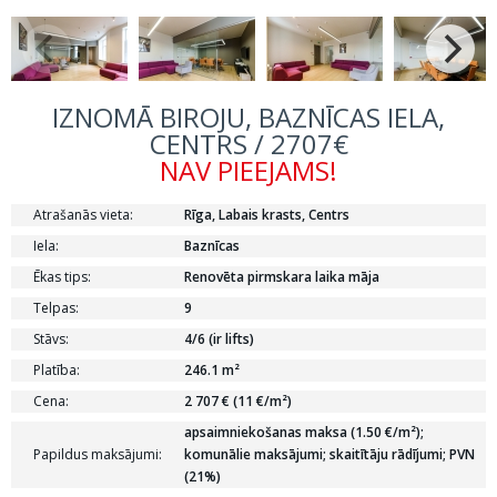
IZNOMĀ BIROJU, BAZNĪCAS IELA,
CENTRS / 2707€
NAV PIEEJAMS!
Atrašanās vieta:
Rīga, Labais krasts, Centrs
Iela:
Baznīcas
Ēkas tips:
Renovēta pirmskara laika māja
Telpas:
9
Stāvs:
4/6 (ir lifts)
Platība:
246.1 m²
Cena:
2 707 € (11 €/m²)
apsaimniekošanas maksa (1.50 €/m²);
Papildus maksājumi:
komunālie maksājumi; skaitītāju rādījumi; PVN
(21%)