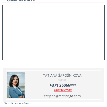
TATJANA ŠAPOŠŅIKOVA
Aģents
+371 26066***
rādīt telefonu
tatjana@rentinriga.com
Sazināties ar aģentu: