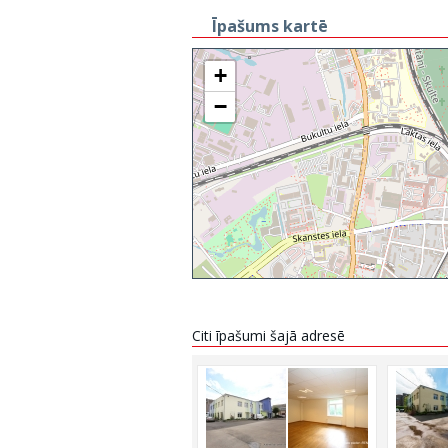
Īpašums kartē
+
−
Citi īpašumi šajā adresē