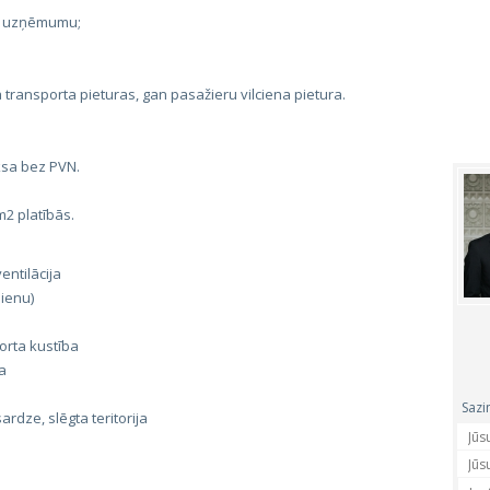
s uzņēmumu;
transporta pieturas, gan pasažieru vilciena pietura.
ksa bez PVN.
m2 platībās.
entilācija
ienu)
orta kustība
a
Sazi
rdze, slēgta teritorija