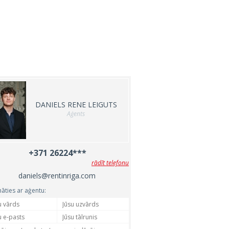
DANIELS RENE LEIGUTS
Aģents
+371 26224***
rādīt telefonu
daniels@rentinriga.com
nāties ar aģentu: