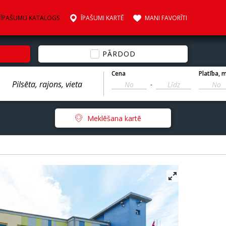
ĪPAŠUMU KATALOGS
ĪPAŠUMI KARTĒ
MANI FAVORĪTI
PĀRDOD
Cena
Platība
, 
-
Meklēšana kartē