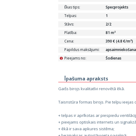
Ēkas tips:
Specprojekts
Telpas:
1
Stāvs:
2/2
Platība:
81 m²
Cena:
390 € (4.8 €/m²)
Papildus maksājumi:
apsaimniekošanas
Pieejams no:
Šodienas
i
Īpašuma apraksts
Gaišs birojs kvalitatīvi renovētā ēkā.
Taisnstūra formas birojs. Pie telpu ieejas
+ telpas ir aprīkotas ar piespiedu ventilā
+ pieejams optiskais internets un signalizā
+ ēkā ir sava apkures sistēma;
+ bezmaksas autostāvvieta pagalmā;