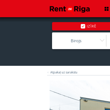
IZĪRĒ
Birojs
Atpakaļ uz sarakstu