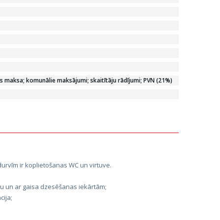
 maksa; komunālie maksājumi; skaitītāju rādījumi; PVN (21%)
 durvīm ir koplietošanas WC un virtuve.
ciju un ar gaisa dzesēšanas iekārtām;
cija;