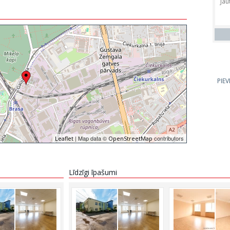
PIE
| Map data ©
contributors
Leaflet
OpenStreetMap
Līdzīgi īpašumi