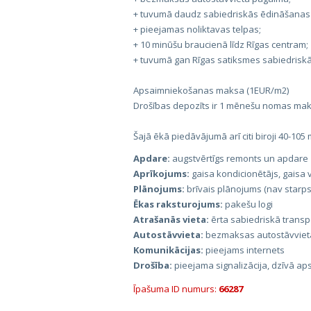
+ tuvumā daudz sabiedriskās ēdināšana
+ pieejamas noliktavas telpas;
+ 10 minūšu braucienā līdz Rīgas centram;
+ tuvumā gan Rīgas satiksmes sabiedriskā 
Apsaimniekošanas maksa (1EUR/m2)
Drošības depozīts ir 1 mēnešu nomas ma
Šajā ēkā piedāvājumā arī citi biroji 40-105 
Apdare:
augstvērtīgs remonts un apdare
Aprīkojums:
gaisa kondicionētājs, gaisa v
Plānojums:
brīvais plānojums (nav starps
Ēkas raksturojums:
pakešu logi
Atrašanās vieta:
ērta sabiedriskā transp
Autostāvvieta:
bezmaksas autostāvviet
Komunikācijas:
pieejams internets
Drošība:
pieejama signalizācija, dzīvā apsa
Īpašuma ID numurs:
66287