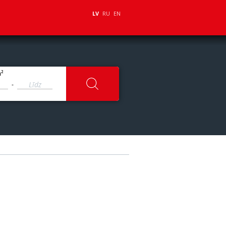
LV
RU
EN
2
m
-