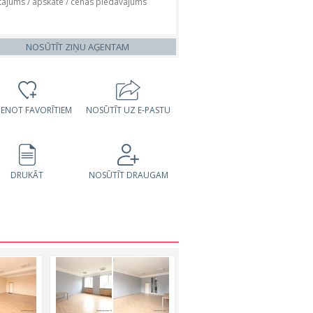
NOSŪTĪT ZIŅU AĢENTAM
VIENOT FAVORĪTIEM
NOSŪTĪT UZ E-PASTU
DRUKĀT
NOSŪTĪT DRAUGAM