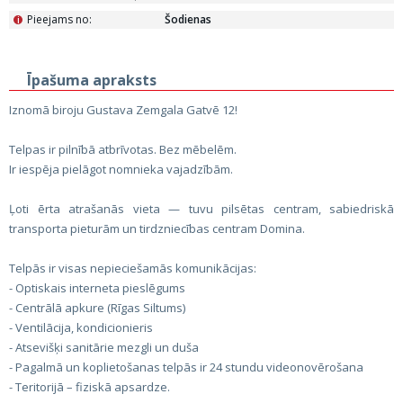
Pieejams no:
Šodienas
i
Īpašuma apraksts
Iznomā biroju Gustava Zemgala Gatvē 12!
Telpas ir pilnībā atbrīvotas. Bez mēbelēm.
Ir iespēja pielāgot nomnieka vajadzībām.
Ļoti ērta atrašanās vieta — tuvu pilsētas centram, sabiedriskā
transporta pieturām un tirdzniecības centram Domina.
Telpās ir visas nepieciešamās komunikācijas:
- Optiskais interneta pieslēgums
- Centrālā apkure (Rīgas Siltums)
- Ventilācija, kondicionieris
- Atsevišķi sanitārie mezgli un duša
- Pagalmā un koplietošanas telpās ir 24 stundu videonovērošana
- Teritorijā – fiziskā apsardze.