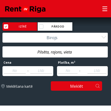
IZĪRĒ
PĀRDOD
Birojs
2
Cena
Platība
, m
-
-
Meklēt
Meklēšana kartē