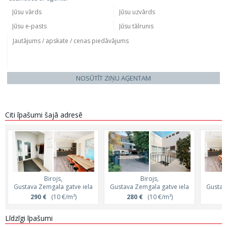
NOSŪTĪT ZIŅU AĢENTAM
Citi īpašumi šajā adresē
Birojs,
Birojs,
Gustava Zemgala gatve iela
Gustava Zemgala gatve iela
Gustav
290 €
(10 €/m²)
280 €
(10 €/m²)
3
Līdzīgi īpašumi