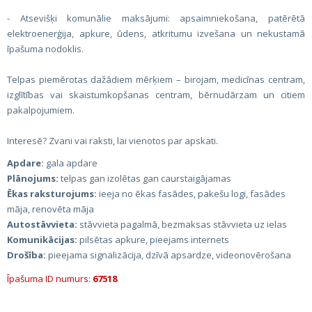
- Atsevišķi komunālie maksājumi: apsaimniekošana, patērētā
elektroenerģija, apkure, ūdens, atkritumu izvešana un nekustamā
īpašuma nodoklis.
Telpas piemērotas dažādiem mērķiem – birojam, medicīnas centram,
izglītības vai skaistumkopšanas centram, bērnudārzam un citiem
pakalpojumiem.
Interesē? Zvani vai raksti, lai vienotos par apskati.
Apdare:
gala apdare
Plānojums:
telpas gan izolētas gan caurstaigājamas
Ēkas raksturojums:
ieeja no ēkas fasādes, pakešu logi, fasādes
māja, renovēta māja
Autostāvvieta:
stāvvieta pagalmā, bezmaksas stāvvieta uz ielas
Komunikācijas:
pilsētas apkure, pieejams internets
Drošība:
pieejama signalizācija, dzīvā apsardze, videonovērošana
Īpašuma ID numurs:
67518