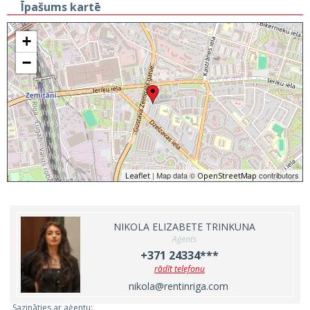
Īpašums kartē
+
−
| Map data ©
contributors
Leaflet
OpenStreetMap
NIKOLA ELIZABETE TRINKUNA
Aģents
+371 24334***
rādīt telefonu
nikola@rentinriga.com
Sazināties ar aģentu: