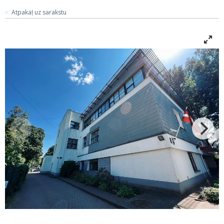
Atpakaļ uz sarakstu