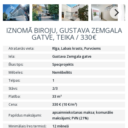
IZNOMĀ BIROJU, GUSTAVA ZEMGALA
GATVE, TEIKA / 330€
Atrašanās vieta:
Rīga, Labais krasts, Purvciems
Iela:
Gustava Zemgala gatve
Ēkas tips:
Specprojekts
Mēbeles:
Nemēbelēts
Telpas:
1
Stāvs:
2/3
Platība:
33 m²
Cena:
330 € (10 €/m²)
apsaimniekošanas maksa; komunālie
Papildus maksājumi:
maksājumi; PVN (21%)
Minimālais īres termiņš:
12 mēneši