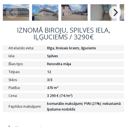
IZNOMĀ BIROJU, SPILVES IELA,
IĻĢUCIEMS / 3290€
Atrašanās vieta:
Rīga, Kreisais krasts, Iļģuciems
Iela:
Spilves
Ēkas tips:
Renovēta māja
Telpas:
12
Stāvs:
3/3
Platība:
470 m²
Cena:
3 290 € (7 €/m²)
komunālie maksājumi; PVN (21%); nekustamā
Papildus maksājumi:
īpašuma nodoklis