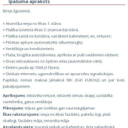
Īpašuma apraksts
Birojs Iļguciemā.
+ Atsevišķa ieeja no ēkas 1. stāva.
+ Platība izvietota ēkas 3. (mansarda) stāvā.
+ Platība sastā no koridora, vairākiem kabinetiem, wc, virtuves;
+ Pilsētas apkure (automatizēts siltummezgls);
+ Ventilācija un kondicionieris.
+ Plaša, bruģēta autostāvvieta, aprīkota ar pulti vadāmiem vārtiem;
+ Divas iebrauktuves no Spilves ielas,(automātiskie vārti).
+ Elektro jauda ap 100A,(3 fāzes).
+ Otiskais internets, ugunsdrošības un apsarzdes signalizācijas.
Papildus nomas maksai jāmaksā Nīn (0.41 EUR/m2) un par kom.
pakalpojumiem.
Aprīkojums:
iebūvēta virtuve, iebūvēti sienas skapji, uzstādīta
santehnika, gaisa ventilācija
Plānojums:
telpas gan izolētas gan caurstaigājamas
Ēkas raksturojums:
ieeja no ēkas fasādes, pakešu logi, plaši
skatlogi, fasādes māja, renovēta māja
Atrašanās vieta:
tuvumā veikali un kafejnīcas, ērta sabiedriskā