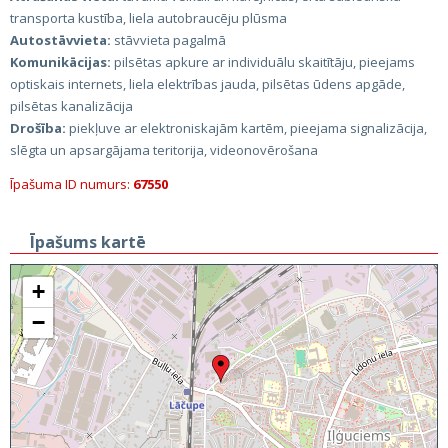
transporta kustība, liela autobraucēju plūsma
Autostāvvieta:
stāvvieta pagalmā
Komunikācijas:
pilsētas apkure ar individuālu skaitītāju, pieejams
optiskais internets, liela elektrības jauda, pilsētas ūdens apgāde,
pilsētas kanalizācija
Drošība:
piekļuve ar elektroniskajām kartēm, pieejama signalizācija,
slēgta un apsargājama teritorija, videonovērošana
Īpašuma ID numurs:
67550
Īpašums kartē
+
−