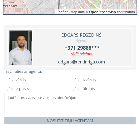
| Map data ©
contributors
Leaflet
OpenStreetMap
EDGARS REGZDIŅŠ
Aģents
+371 29888***
rādīt telefonu
edgars@rentinriga.com
Sazināties ar aģentu:
NOSŪTĪT ZIŅU AĢENTAM