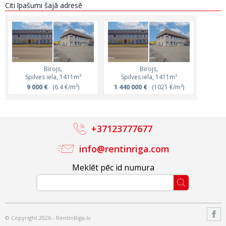
Citi īpašumi šajā adresē
Birojs,
Birojs,
Spilves iela, 1411m²
Spilves iela, 1411m²
9 000 €
(6.4 €/m²)
1 440 000 €
(1021 €/m²)
+37123777677
info@rentinriga.com
Meklēt pēc id numura
© Copyright 2026 - RentInRiga.lv