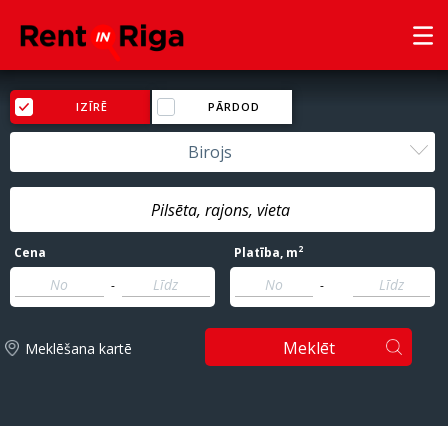
IZĪRĒ
PĀRDOD
Birojs
2
Cena
Platība
, m
-
-
Meklēt
Meklēšana kartē