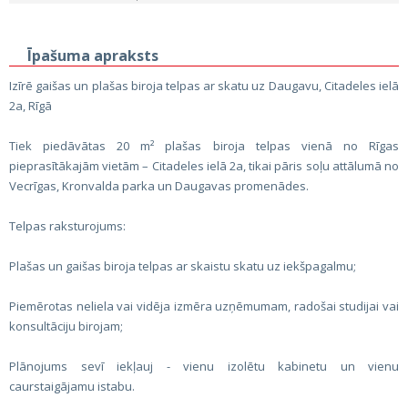
Īpašuma apraksts
Izīrē gaišas un plašas biroja telpas ar skatu uz Daugavu, Citadeles ielā
2a, Rīgā
Tiek piedāvātas 20 m² plašas biroja telpas vienā no Rīgas
pieprasītākajām vietām – Citadeles ielā 2a, tikai pāris soļu attālumā no
Vecrīgas, Kronvalda parka un Daugavas promenādes.
Telpas raksturojums:
Plašas un gaišas biroja telpas ar skaistu skatu uz iekšpagalmu;
Piemērotas neliela vai vidēja izmēra uzņēmumam, radošai studijai vai
konsultāciju birojam;
Plānojums sevī iekļauj - vienu izolētu kabinetu un vienu
caurstaigājamu istabu.