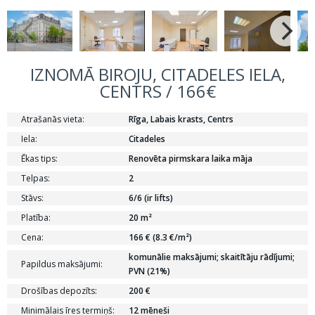
IZNOMĀ BIROJU, CITADELES IELA,
CENTRS / 166€
Atrašanās vieta:
Rīga, Labais krasts, Centrs
Iela:
Citadeles
Ēkas tips:
Renovēta pirmskara laika māja
Telpas:
2
Stāvs:
6/6 (ir lifts)
Platība:
20 m²
Cena:
166 € (8.3 €/m²)
komunālie maksājumi; skaitītāju rādījumi;
Papildus maksājumi:
PVN (21%)
Drošības depozīts:
200 €
Minimālais īres termiņš:
12 mēneši