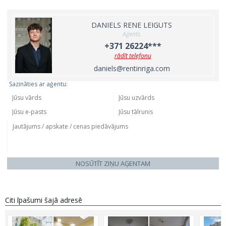
DANIELS RENE LEIGUTS
Aģents
+371 26224***
rādīt telefonu
daniels@rentinriga.com
Sazināties ar aģentu:
NOSŪTĪT ZIŅU AĢENTAM
Citi īpašumi šajā adresē