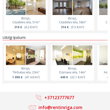
Birojs,
Birojs,
Citadeles iela, 51m²
Citadeles iela, 58m²
Cit
316 €
(6.2 €/m²)
316 €
(5.5 €/m²)
3
Līdzīgi īpašumi
Birojs,
Birojs,
Tērbatas iela, 23m²
Dzirnavu iela, 14m²
Aspa
1 090 €
(47.4 €/m²)
449 €
(32.1 €/m²)
48
+37123777677
info@rentinriga.com