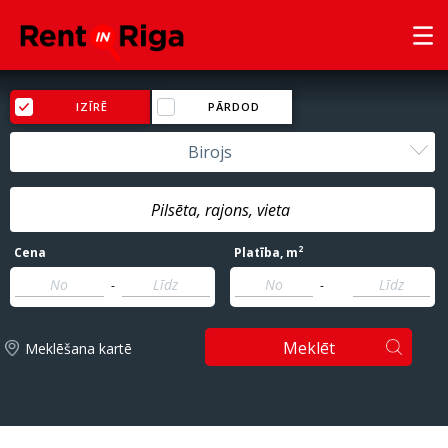
IZĪRĒ
PĀRDOD
Birojs
2
Cena
Platība
, m
-
-
Meklēt
Meklēšana kartē