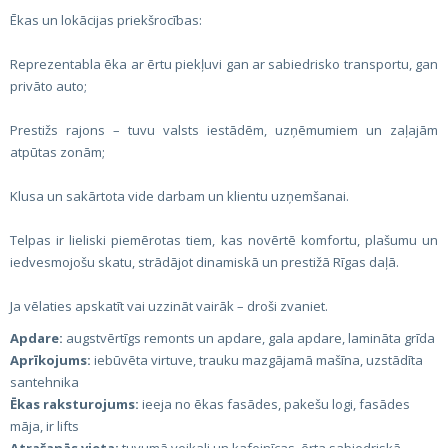
Ēkas un lokācijas priekšrocības:
Reprezentabla ēka ar ērtu piekļuvi gan ar sabiedrisko transportu, gan
privāto auto;
Prestižs rajons – tuvu valsts iestādēm, uzņēmumiem un zaļajām
atpūtas zonām;
Klusa un sakārtota vide darbam un klientu uzņemšanai.
Telpas ir lieliski piemērotas tiem, kas novērtē komfortu, plašumu un
iedvesmojošu skatu, strādājot dinamiskā un prestižā Rīgas daļā.
Ja vēlaties apskatīt vai uzzināt vairāk – droši zvaniet.
Apdare:
augstvērtīgs remonts un apdare, gala apdare, lamināta grīda
Aprīkojums:
iebūvēta virtuve, trauku mazgājamā mašīna, uzstādīta
santehnika
Ēkas raksturojums:
ieeja no ēkas fasādes, pakešu logi, fasādes
māja, ir lifts