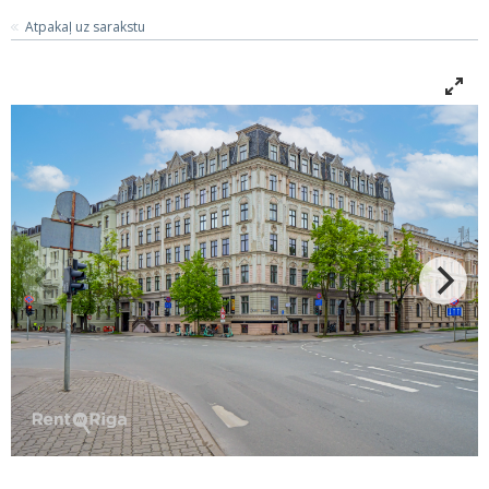
Atpakaļ uz sarakstu