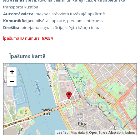
Atrašanās vieta:
tuvumā veikali un kafejnīcas, ērta sabiedriskā
transporta kustība
Autostāvvieta:
maksas stāvvieta tuvākajā apkārtnē
Komunikācijas:
pilsētas apkure, pieejams internets
Drošība:
pieejama signalizācija, slēgta kāpņu telpa
Īpašuma ID numurs:
67654
Īpašums kartē
+
−
| Map data ©
contributors
Leaflet
OpenStreetMap