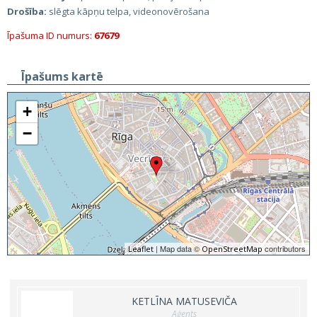
Drošība:
slēgta kāpņu telpa, videonovērošana
Īpašuma ID numurs:
67679
Īpašums kartē
+
−
| Map data ©
contributors
Leaflet
OpenStreetMap
KETLĪNA MATUSEVIČA
Aģents