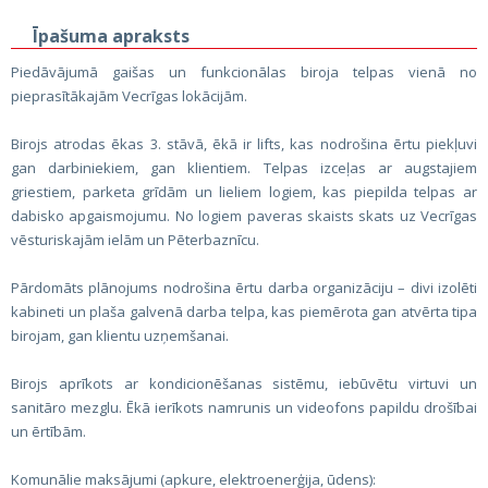
Īpašuma apraksts
Piedāvājumā gaišas un funkcionālas biroja telpas vienā no
pieprasītākajām Vecrīgas lokācijām.
Birojs atrodas ēkas 3. stāvā, ēkā ir lifts, kas nodrošina ērtu piekļuvi
gan darbiniekiem, gan klientiem. Telpas izceļas ar augstajiem
griestiem, parketa grīdām un lieliem logiem, kas piepilda telpas ar
dabisko apgaismojumu. No logiem paveras skaists skats uz Vecrīgas
vēsturiskajām ielām un Pēterbaznīcu.
Pārdomāts plānojums nodrošina ērtu darba organizāciju – divi izolēti
kabineti un plaša galvenā darba telpa, kas piemērota gan atvērta tipa
birojam, gan klientu uzņemšanai.
Birojs aprīkots ar kondicionēšanas sistēmu, iebūvētu virtuvi un
sanitāro mezglu. Ēkā ierīkots namrunis un videofons papildu drošībai
un ērtībām.
Komunālie maksājumi (apkure, elektroenerģija, ūdens):