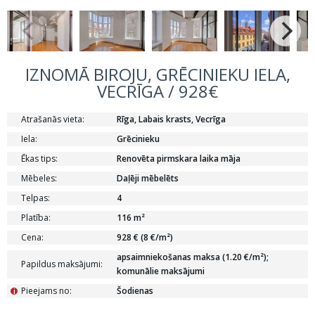
IZNOMĀ BIROJU, GRĒCINIEKU IELA,
VECRĪGA / 928€
Atrašanās vieta:
Rīga, Labais krasts, Vecrīga
Iela:
Grēcinieku
Ēkas tips:
Renovēta pirmskara laika māja
Mēbeles:
Daļēji mēbelēts
Telpas:
4
Platība:
116 m²
Cena:
928 € (8 €/m²)
apsaimniekošanas maksa (1.20 €/m²);
Papildus maksājumi:
komunālie maksājumi
Pieejams no:
Šodienas
i