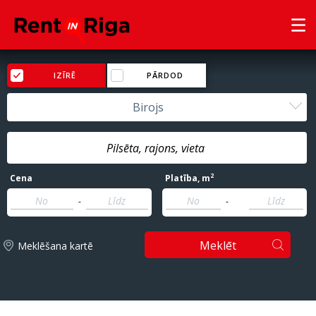
IZĪRĒ
PĀRDOD
Birojs
2
Cena
Platība
, m
-
-
Meklēt
Meklēšana kartē