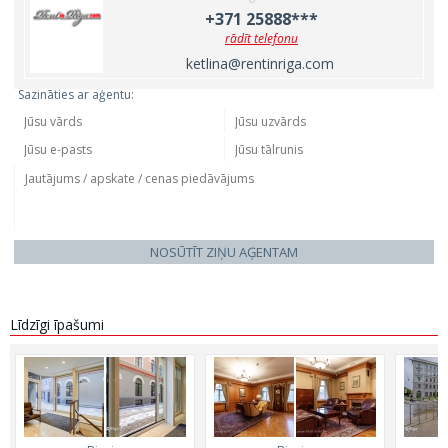
+371 25888***
rādīt telefonu
ketlina@rentinriga.com
Sazināties ar aģentu:
NOSŪTĪT ZIŅU AĢENTAM
Līdzīgi īpašumi