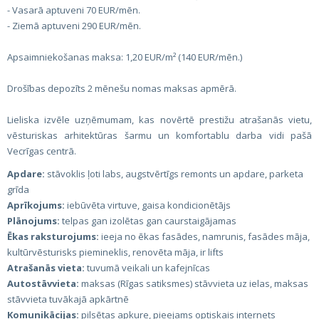
- Vasarā aptuveni 70 EUR/mēn.
- Ziemā aptuveni 290 EUR/mēn.
Apsaimniekošanas maksa: 1,20 EUR/m² (140 EUR/mēn.)
Drošības depozīts 2 mēnešu nomas maksas apmērā.
Lieliska izvēle uzņēmumam, kas novērtē prestižu atrašanās vietu,
vēsturiskas arhitektūras šarmu un komfortablu darba vidi pašā
Vecrīgas centrā.
Apdare:
stāvoklis ļoti labs, augstvērtīgs remonts un apdare, parketa
grīda
Aprīkojums:
iebūvēta virtuve, gaisa kondicionētājs
Plānojums:
telpas gan izolētas gan caurstaigājamas
Ēkas raksturojums:
ieeja no ēkas fasādes, namrunis, fasādes māja,
kultūrvēsturisks piemineklis, renovēta māja, ir lifts
Atrašanās vieta:
tuvumā veikali un kafejnīcas
Autostāvvieta:
maksas (Rīgas satiksmes) stāvvieta uz ielas, maksas
stāvvieta tuvākajā apkārtnē
Komunikācijas:
pilsētas apkure, pieejams optiskais internets