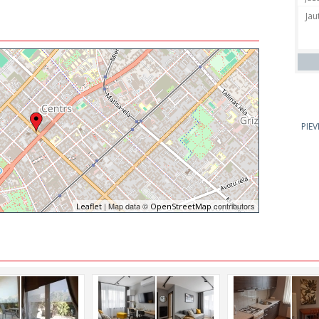
PIE
| Map data ©
contributors
Leaflet
OpenStreetMap