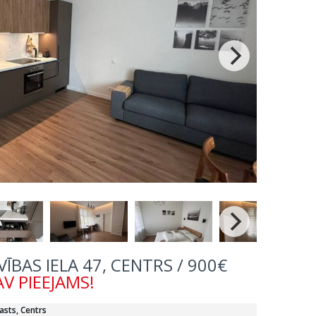
ĪVĪBAS IELA 47, CENTRS / 900€
V PIEEJAMS!
asts, Centrs