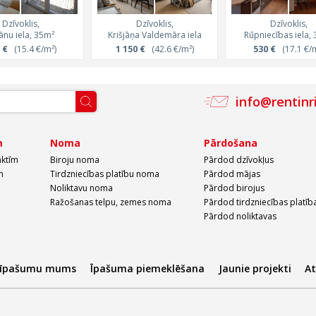
Dzīvoklis,
Dzīvoklis,
Dzīvoklis,
jānu iela, 35m²
Krišjāņa Valdemāra iela
Rūpniecības iela,
 €
(15.4 €/m²)
1 150 €
(42.6 €/m²)
530 €
(17.1 €/m
info@rentinr
m
Noma
Pārdošana
aktīm
Biroju noma
Pārdod dzīvokļus
m
Tirdzniecības platību noma
Pārdod mājas
Noliktavu noma
Pārdod birojus
Ražošanas telpu, zemes noma
Pārdod tirdzniecības platīb
Pārdod noliktavas
 īpašumu mums
Īpašuma piemeklēšana
Jaunie projekti
A