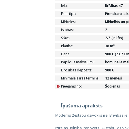
Iela:
Brīvības 47
Ēkas tips:
Pirmskara lai
Mēbeles:
Mēbelēts un pi
Istabas:
2
Stāvs:
2/5 (ir lifts)
Platība:
38 m²
Cena:
900 € (23.7 €/
Papildus maksājumi:
komunālie maks
Drošības depozīts:
900 €
Minimālais īres termiņš:
12 mēneši
Pieejams no:
Šodienas
i
Īpašuma apraksts
Moderns 2-istabu dzīvoklis īrei Brīvības iel
Izīrējas pilnībā renovēts 2-istabu dzīvo