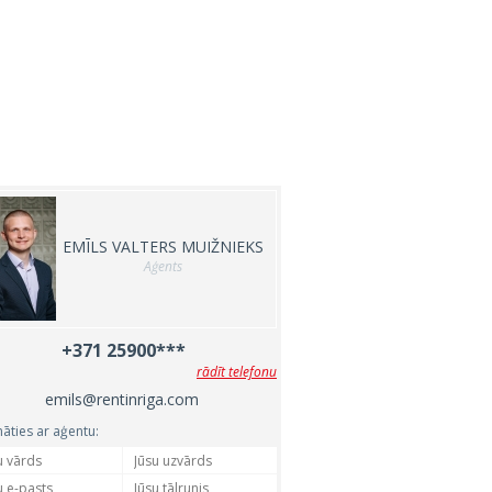
EMĪLS VALTERS MUIŽNIEKS
Aģents
+371 25900***
rādīt telefonu
emils@rentinriga.com
nāties ar aģentu: