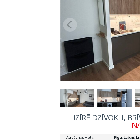
IZĪRĒ DZĪVOKLI, BR
NA
Atrašanās vieta:
Rīga, Labais kr