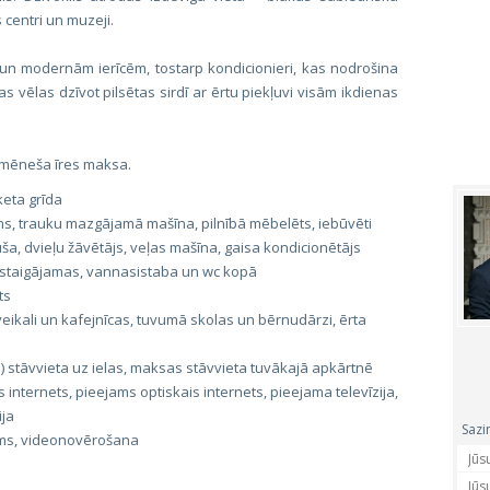
 centri un muzeji.
un modernām ierīcēm, tostarp kondicionieri, kas nodrošina
s vēlas dzīvot pilsētas sirdī ar ērtu piekļuvi visām ikdienas
 mēneša īres maksa.
rketa grīda
ns, trauku mazgājamā mašīna, pilnībā mēbelēts, iebūvēti
uša, dvieļu žāvētājs, veļas mašīna, gaisa kondicionētājs
rstaigājamas, vannasistaba un wc kopā
ts
ikali un kafejnīcas, tuvumā skolas un bērnudārzi, ērta
 stāvvieta uz ielas, maksas stāvvieta tuvākajā apkārtnē
 internets, pieejams optiskais internets, pieejama televīzija,
ija
Sazi
lms, videonovērošana