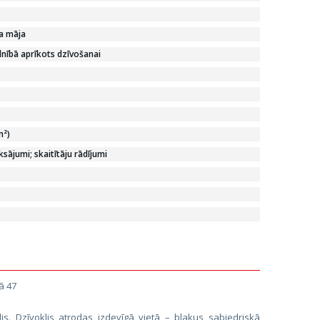
ka māja
lnībā aprīkots dzīvošanai
m²)
ājumi; skaitītāju rādījumi
ā 47
klis. Dzīvoklis atrodas izdevīgā vietā – blakus sabiedriskā