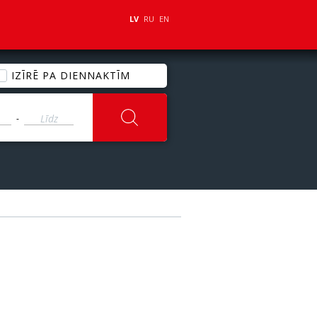
LV
RU
EN
IZĪRĒ PA DIENNAKTĪM
-