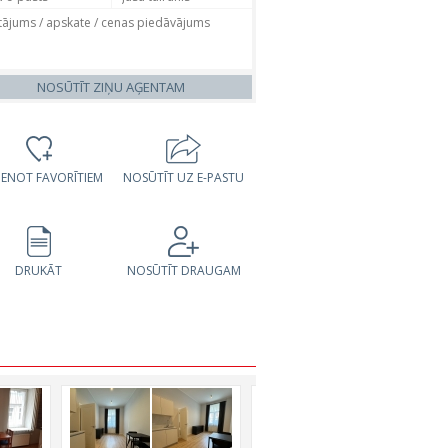
NOSŪTĪT ZIŅU AĢENTAM
VIENOT FAVORĪTIEM
NOSŪTĪT UZ E-PASTU
DRUKĀT
NOSŪTĪT DRAUGAM