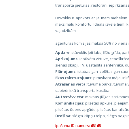
transporta pieturas, restorāni, iepirkšanās
Dzīvoklis ir aprīkots ar jaunām mēbelēm 
maksimālu komfortu. Ideāla izvēle tiem, ka
vajadzībām!
aģentūras komisijas maksa 50% no viena
Apdare:
stāvoklis ļoti labs, flīžu grīda, pa
Aprīkojums:
iebūvēta virtuve, cepeškrās
sienas skapji, TV, uzstādīta santehnika, d
Plānojums:
istabas gan izolētas gan cau
Ēkas raksturojums:
pirmskara māja, ir lif
Atrašanās vieta:
tuvumā parks, tuvumā ve
sabiedriskā transporta kustība
Autostāvvieta:
maksas (Rīgas satiksmes)
Komunikācijas:
pilsētas apkure, pieejams
pilsētas ūdens apgāde, pilsētas kanalizāc
Drošība:
slēgta kāpņu telpa, slēgts paga
Īpašuma ID numurs:
63165