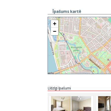
Īpašums kartē
+
−
Līdzīgi īpašumi