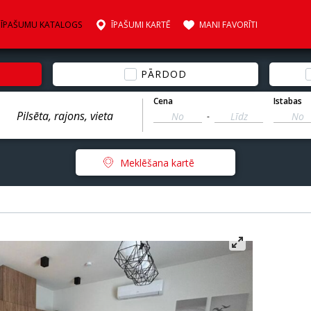
ĪPAŠUMU KATALOGS
ĪPAŠUMI KARTĒ
MANI FAVORĪTI
PĀRDOD
Cena
Istabas
-
Meklēšana kartē