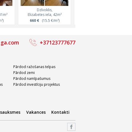
Dzīvoklis,
Dzīvoklis,
 31m²
Elizabetes iela, 42m²
Terbatas iela, 38m²
²)
660 €
(15.5 €/m²)
750 €
(19.7 €/m²)
iga.com
+37123777677
Pārdod ražošanas telpas
Pārdod zemi
Pārdod namīpašumus
as
Pārdod investīciju projektus
tsauksmes
Vakances
Kontakti