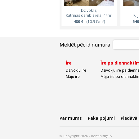
Dzīvoklis,
Katrīnas dambis iela, 44m²
Kli
480 €
(10.9 €/m²)
540
Meklēt pēc id numura
Īre
Īre pa diennaktī
Dzīvokļu īre
Dzīvokļu īre pa dienn
Māju īre
Māju īre pa diennaktī
Par mums
Pakalpojumi
Piedāvā
© Copyright 2026 - RentInRiga.lv