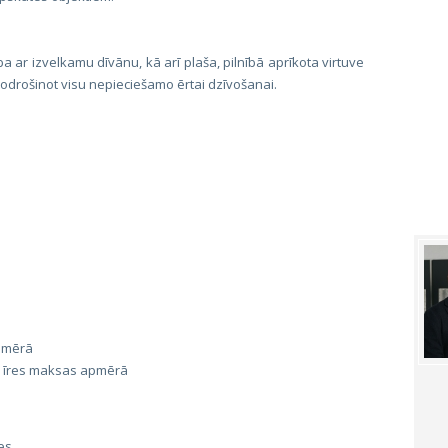
ba ar izvelkamu dīvānu, kā arī plaša, pilnībā aprīkota virtuve
, nodrošinot visu nepieciešamo ērtai dzīvošanai.
apmērā
a īres maksas apmērā
es