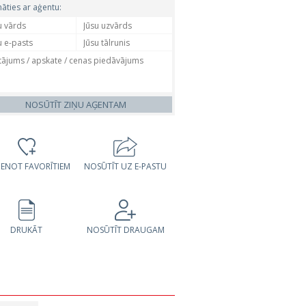
nāties ar aģentu:
NOSŪTĪT ZIŅU AĢENTAM
VIENOT FAVORĪTIEM
NOSŪTĪT UZ E-PASTU
DRUKĀT
NOSŪTĪT DRAUGAM