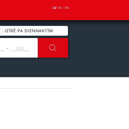
LV
RU
EN
IZĪRĒ PA DIENNAKTĪM
-