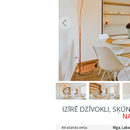
IZĪRĒ DZĪVOKLI, SĶŪN
NA
Atrašanās vieta:
Rīga, Laba