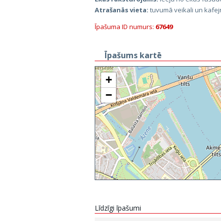
Atrašanās vieta:
tuvumā veikali un kafej
Īpašuma ID numurs:
67649
Īpašums kartē
+
−
Līdzīgi īpašumi