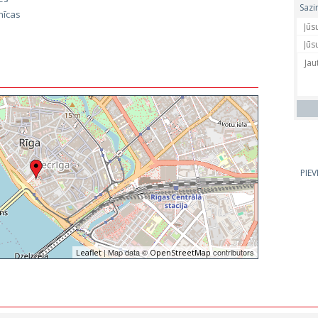
Sazi
nīcas
PIE
| Map data ©
contributors
Leaflet
OpenStreetMap