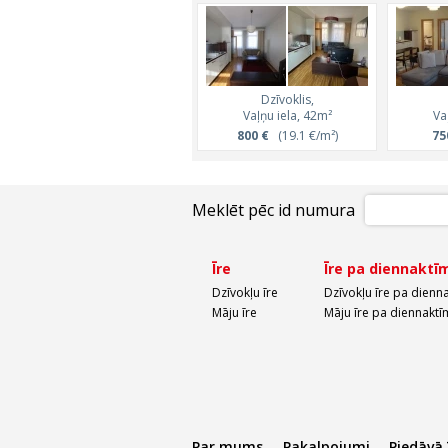
Dzīvoklis,
Vaļņu iela, 42m²
Va
800 €
(19.1 €/m²)
75
Meklēt pēc id numura
Īre
Īre pa diennaktī
Dzīvokļu īre
Dzīvokļu īre pa dienn
Māju īre
Māju īre pa diennaktī
Par mums
Pakalpojumi
Piedāvā