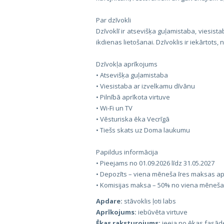
Par dzīvokli
Dzīvoklī ir atsevišķa guļamistaba, viesista
ikdienas lietošanai. Dzīvoklis ir iekārtots
Dzīvokļa aprīkojums
• Atsevišķa guļamistaba
• Viesistaba ar izvelkamu dīvānu
• Pilnībā aprīkota virtuve
• Wi-Fi un TV
• Vēsturiska ēka Vecrīgā
• Tiešs skats uz Doma laukumu
Papildus informācija
• Pieejams no 01.09.2026 līdz 31.05.2027
• Depozīts – viena mēneša īres maksas 
• Komisijas maksa – 50% no viena mēneš
Apdare:
stāvoklis ļoti labs
Aprīkojums:
iebūvēta virtuve
Ēkas raksturojums:
ieeja no ēkas fasād