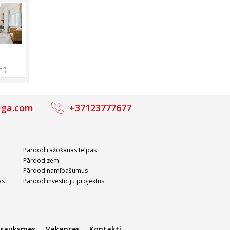
²)
iga.com
+37123777677
Pārdod ražošanas telpas
Pārdod zemi
Pārdod namīpašumus
as
Pārdod investīciju projektus
tsauksmes
Vakances
Kontakti