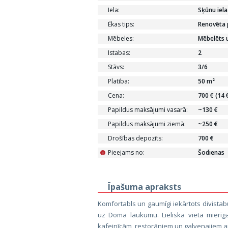
Iela:
Sķūnu iela
Ēkas tips:
Renovēta 
Mēbeles:
Mēbelēts u
Istabas:
2
Stāvs:
3/6
Platība:
50 m²
Cena:
700 € (14 
Papildus maksājumi vasarā:
~130 €
Papildus maksājumi ziemā:
~250 €
Drošības depozīts:
700 €
Pieejams no:
Šodienas
i
Īpašuma apraksts
Komfortabls un gaumīgi iekārtots divistabu
uz Doma laukumu. Lieliska vieta mierīga
kafejnīcām, restorāniem un galvenajiem a