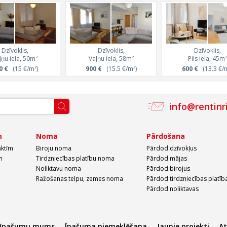
Dzīvoklis,
Dzīvoklis,
Dzīvoklis,
ļņu iela, 50m²
Vaļņu iela, 58m²
Pils iela, 45m²
0 €
(15 €/m²)
900 €
(15.5 €/m²)
600 €
(13.3 €/m
info@rentinr
m
Noma
Pārdošana
aktīm
Biroju noma
Pārdod dzīvokļus
m
Tirdzniecības platību noma
Pārdod mājas
Noliktavu noma
Pārdod birojus
Ražošanas telpu, zemes noma
Pārdod tirdzniecības platīb
Pārdod noliktavas
 īpašumu mums
Īpašuma piemeklēšana
Jaunie projekti
A