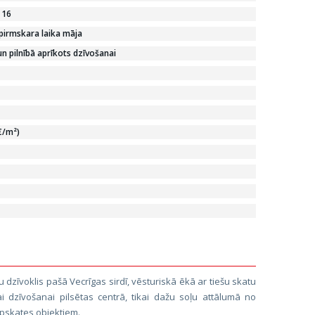
 16
pirmskara laika māja
n pilnībā aprīkots dzīvošanai
€/m²)
 dzīvoklis pašā Vecrīgas sirdī, vēsturiskā ēkā ar tiešu skatu
i dzīvošanai pilsētas centrā, tikai dažu soļu attālumā no
pskates objektiem.