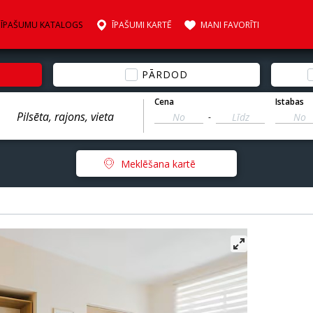
ĪPAŠUMU KATALOGS
ĪPAŠUMI KARTĒ
MANI FAVORĪTI
PĀRDOD
Cena
Istabas
-
Meklēšana kartē