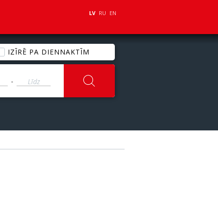
LV
RU
EN
IZĪRĒ PA DIENNAKTĪM
-