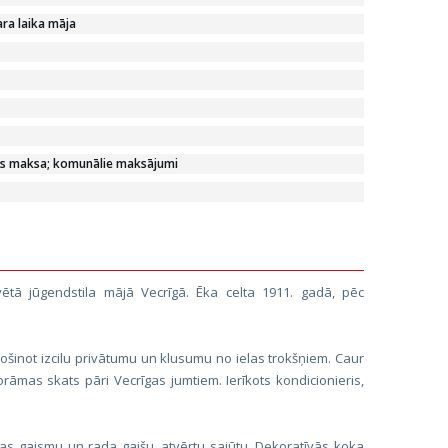
ra laika māja
s maksa; komunālie maksājumi
vētā jūgendstila mājā Vecrīgā. Ēka celta 1911. gadā, pēc
ošinot izcilu privātumu un klusumu no ielas trokšņiem. Caur
rāmas skats pāri Vecrīgas jumtiem. Ierīkots kondicionieris,
ienas gaismu un rada gaišu, atvērtu sajūtu. Dekoratīvās koka