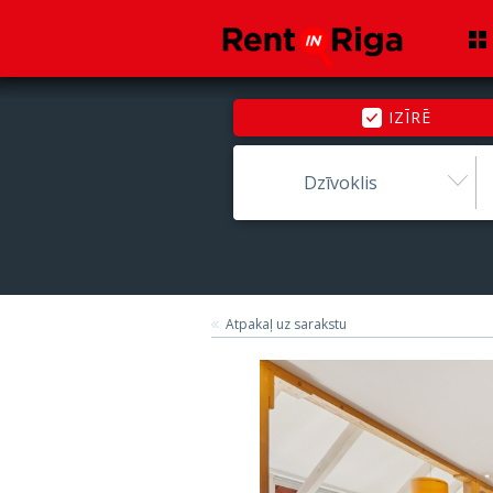
IZĪRĒ
Dzīvoklis
Atpakaļ uz sarakstu