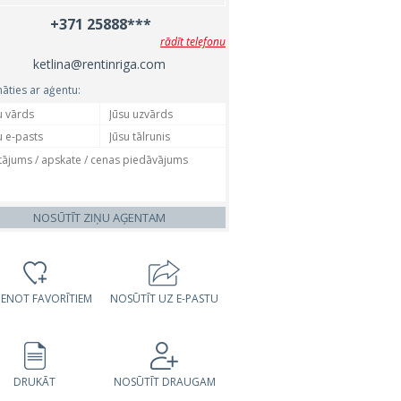
+371 25888***
rādīt telefonu
ketlina@rentinriga.com
nāties ar aģentu:
NOSŪTĪT ZIŅU AĢENTAM
VIENOT FAVORĪTIEM
NOSŪTĪT UZ E-PASTU
DRUKĀT
NOSŪTĪT DRAUGAM