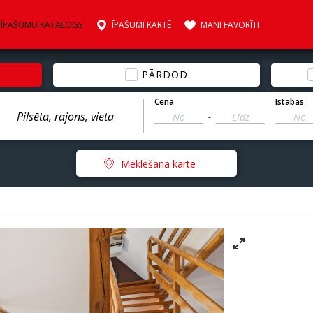
ĪPAŠUMU KATALOGS
ĪPAŠUMI KARTĒ
MANI FAVORĪTI
PĀRDOD
Cena
Istabas
-
Meklēšana kartē