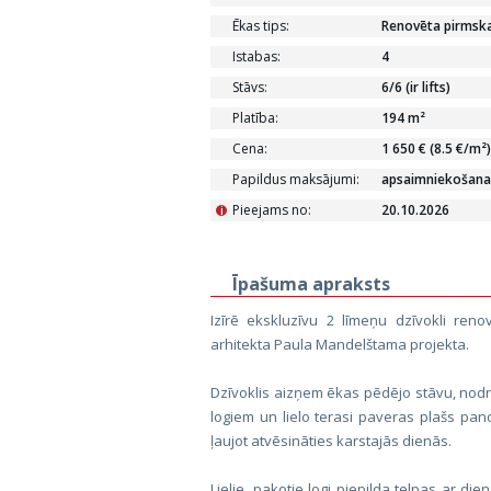
Ēkas tips:
Renovēta pirmska
Istabas:
4
Stāvs:
6/6 (ir lifts)
Platība:
194 m²
Cena:
1 650 € (8.5 €/m²)
Papildus maksājumi:
apsaimniekošana
Pieejams no:
20.10.2026
i
Īpašuma apraksts
Izīrē ekskluzīvu 2 līmeņu dzīvokli reno
arhitekta Paula Mandelštama projekta.
Dzīvoklis aizņem ēkas pēdējo stāvu, nodr
logiem un lielo terasi paveras plašs pano
ļaujot atvēsināties karstajās dienās.
Lielie, pakotie logi piepilda telpas ar d