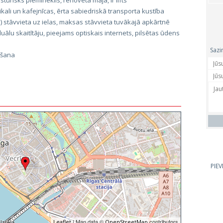
sturisks piemineklis, renovēta māja, ir lifts
ali un kafejnīcas, ērta sabiedriskā transporta kustība
 stāvvieta uz ielas, maksas stāvvieta tuvākajā apkārtnē
uālu skaitītāju, pieejams optiskais internets, pilsētas ūdens
Sazi
ošana
PIE
| Map data ©
contributors
Leaflet
OpenStreetMap