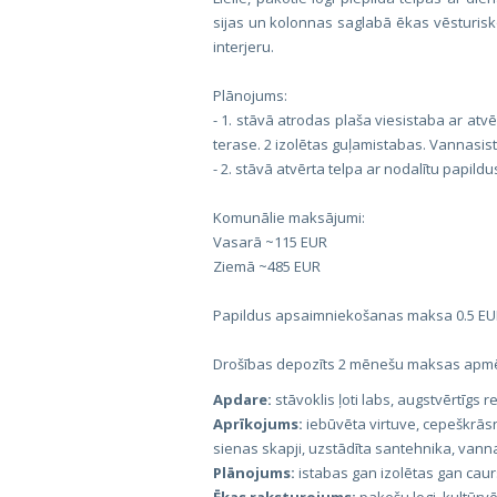
sijas un kolonnas saglabā ēkas vēsturisk
interjeru.
Plānojums:
- 1. stāvā atrodas plaša viesistaba ar atv
terase. 2 izolētas guļamistabas. Vannasis
- 2. stāvā atvērta telpa ar nodalītu papil
Komunālie maksājumi:
Vasarā ~115 EUR
Ziemā ~485 EUR
Papildus apsaimniekošanas maksa 0.5 EU
Drošības depozīts 2 mēnešu maksas apm
Apdare:
stāvoklis ļoti labs, augstvērtīgs
Aprīkojums:
iebūvēta virtuve, cepeškrās
sienas skapji, uzstādīta santehnika, vanna
Plānojums:
istabas gan izolētas gan cau