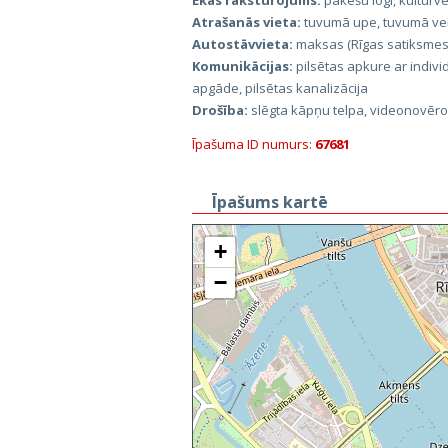
Ēkas raksturojums:
pakešu logi, kultūrvē
Atrašanās vieta:
tuvumā upe, tuvumā veik
Autostāvvieta:
maksas (Rīgas satiksmes)
Komunikācijas:
pilsētas apkure ar individ
apgāde, pilsētas kanalizācija
Drošība:
slēgta kāpņu telpa, videonovēr
Īpašuma ID numurs:
67681
Īpašums kartē
+
−