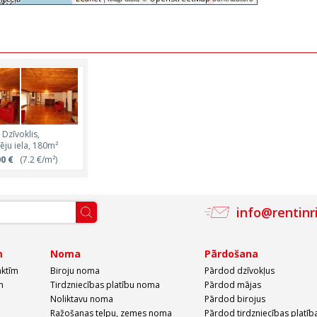
Dzīvoklis,
ju iela, 180m²
00 €
(7.2 €/m²)
info@rentinr
m
Noma
Pārdošana
aktīm
Biroju noma
Pārdod dzīvokļus
m
Tirdzniecības platību noma
Pārdod mājas
Noliktavu noma
Pārdod birojus
Ražošanas telpu, zemes noma
Pārdod tirdzniecības platīb