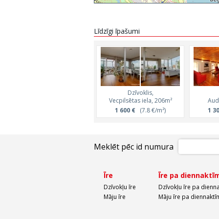
Līdzīgi īpašumi
Dzīvoklis,
Vecpilsētas iela, 206m²
Audē
1 600 €
(7.8 €/m²)
1 3
Meklēt pēc id numura
Īre
Īre pa diennaktī
Dzīvokļu īre
Dzīvokļu īre pa dienn
Māju īre
Māju īre pa diennaktī