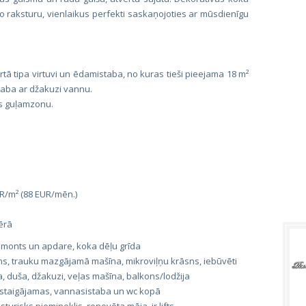
o raksturu, vienlaikus perfekti saskaņojoties ar mūsdienīgu
ērtā tipa virtuvi un ēdamistaba, no kuras tieši pieejama 18 m²
taba ar džakuzi vannu.
dus guļamzonu.
R/m² (88 EUR/mēn.)
ērā
 remonts un apdare, koka dēļu grīda
ns, trauku mazgājamā mašīna, mikroviļņu krāsns, iebūvēti
, duša, džakuzi, veļas mašīna, balkons/lodžija
rstaigājamas, vannasistaba un wc kopā