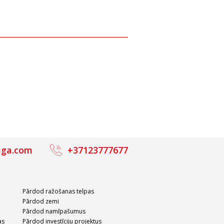
iga.com
+37123777677
Pārdod ražošanas telpas
Pārdod zemi
Pārdod namīpašumus
as
Pārdod investīciju projektus