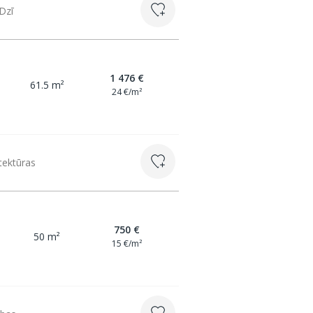
 Dzī
1 476 €
61.5 m²
24 €/m²
tektūras
750 €
50 m²
15 €/m²