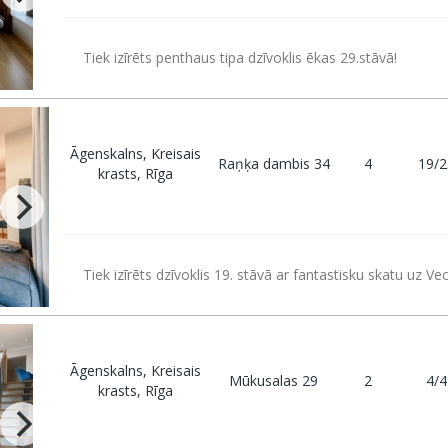
Tiek izīrēts penthaus tipa dzīvoklis ēkas 29.stāvā!
Āgenskalns, Kreisais
Raņķa dambis 34
4
19/2
krasts, Rīga
Tiek izīrēts dzīvoklis 19. stāvā ar fantastisku skatu uz Ve
Āgenskalns, Kreisais
Mūkusalas 29
2
4/4
krasts, Rīga