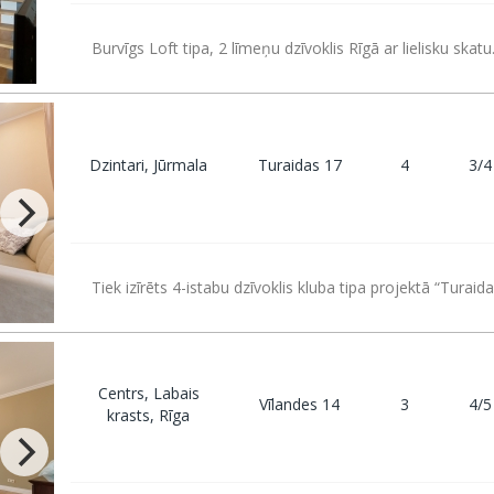
Burvīgs Loft tipa, 2 līmeņu dzīvoklis Rīgā ar lielisku skatu
Dzintari, Jūrmala
Turaidas 17
4
3/4
Tiek izīrēts 4-istabu dzīvoklis kluba tipa projektā “Turaid
Centrs, Labais
Vīlandes 14
3
4/5
krasts, Rīga