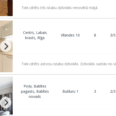
Tiek izīrēts trīs istabu dzīvoklis renovētā mājā.
Centrs, Labais
Vīlandes 10
8
3/5
krasts, Rīga
Tiek izīrēts astoņu istabu dzīvoklis. Dzīvoklis sastāv no v
Piņķi, Babītes
pagasts, Babītes
Bulduru 1
3
2/3
novads