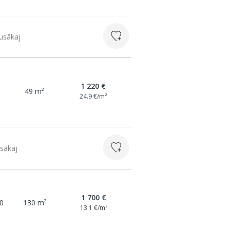
lusākaj
1 220 €
49 m²
24.9 €/m²
usākaj
1 700 €
0
130 m²
13.1 €/m²