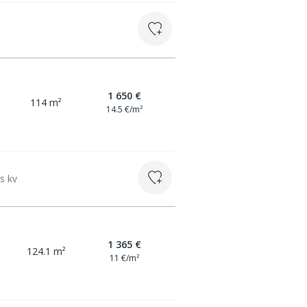
.
1 650 €
114 m²
14.5 €/m²
as kv
1 365 €
124.1 m²
11 €/m²