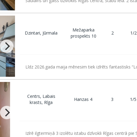
Saulains un gaišs dzīvoklis Rīgas centrā, Stabu ielā. 2 ist
Mežaparka
Dzintari, Jūrmala
2
1/2
prospekts 10
Līdz 2026.gada maija mēnesim tiek izīrēts fantastisks “Lo
Centrs, Labais
Hanzas 4
3
1/5
krasts, Rīga
Izīrē ilgtermiņā 3 izolētu istabu dzīvokli Rīgas centrā pie