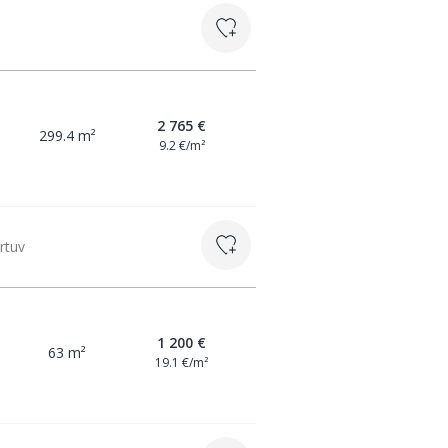
2 765 €
299.4 m²
9.2 €/m²
irtuv
1 200 €
63 m²
19.1 €/m²