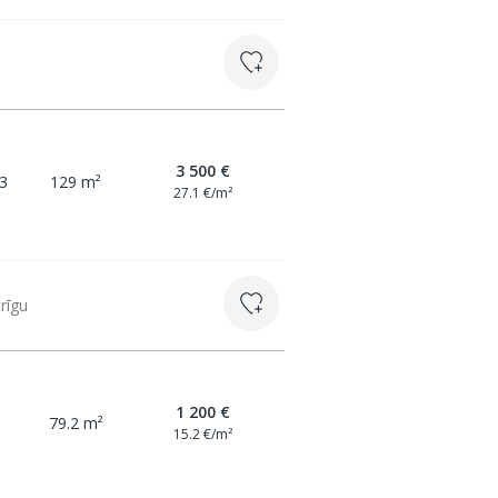
3 500 €
3
129 m²
27.1 €/m²
crīgu
1 200 €
79.2 m²
15.2 €/m²