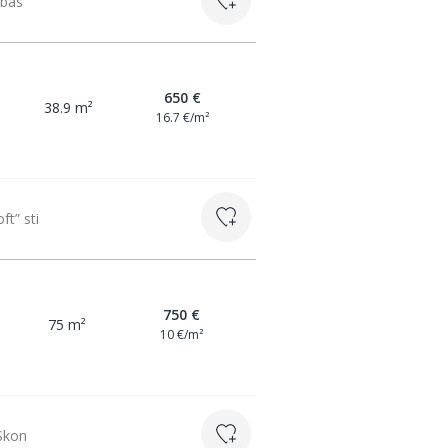
abas
650 €
38.9 m²
16.7 €/m²
ft” sti
750 €
75 m²
10 €/m²
 Skon