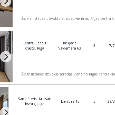
Šis vienistabas dzīvoklis atrodas vienā no Rīgas centra k
Centrs, Labais
Krišjāņa
3
7/7
krasts, Rīga
Valdemāra 63
Šis trīsistabas dzīvoklis atrodas vienā no Rīgas centra kl
Šampēteris, Kreisais
Lielirbes 13
3
29/3
krasts, Rīga