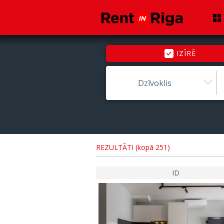
IZĪRĒ
Dzīvoklis
REZULTĀTI (kopā 251)
ID