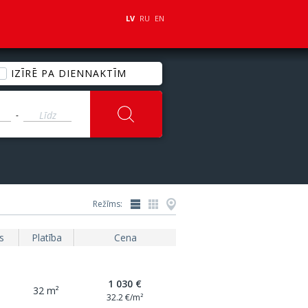
LV
RU
EN
IZĪRĒ PA DIENNAKTĪM
-
Režīms:
s
Platība
Cena
1 030 €
32 m²
32.2 €/m²