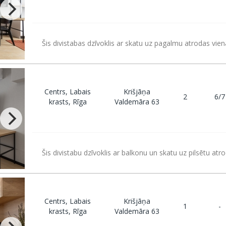
Šis divistabas dzīvoklis ar skatu uz pagalmu atrodas vien
Centrs, Labais
Krišjāņa
2
6/7
krasts, Rīga
Valdemāra 63
Šis divistabu dzīvoklis ar balkonu un skatu uz pilsētu atr
Centrs, Labais
Krišjāņa
1
-
krasts, Rīga
Valdemāra 63