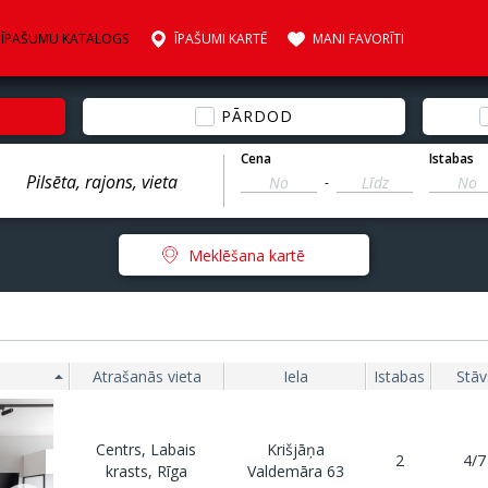
ĪPAŠUMU KATALOGS
ĪPAŠUMI KARTĒ
MANI FAVORĪTI
PĀRDOD
Cena
Istabas
-
Meklēšana kartē
Atrašanās vieta
Iela
Istabas
Stāv
Centrs, Labais
Krišjāņa
2
4/7
krasts, Rīga
Valdemāra 63