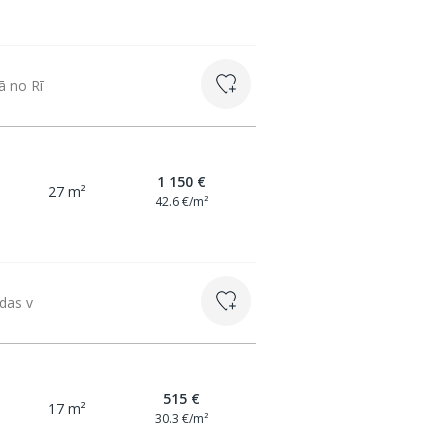
ā no Rī
1 150 €
27 m²
42.6 €/m²
odas v
515 €
17 m²
30.3 €/m²