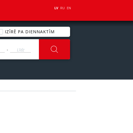
LV
RU
EN
IZĪRĒ PA DIENNAKTĪM
-