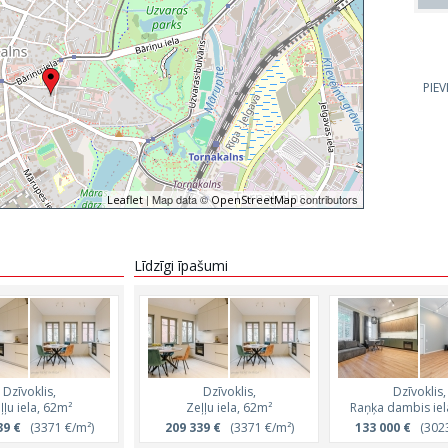
PIE
| Map data ©
contributors
Leaflet
OpenStreetMap
Līdzīgi īpašumi
Dzīvoklis,
Dzīvoklis,
Dzīvoklis,
ļļu iela, 62m²
Zeļļu iela, 62m²
Raņķa dambis iel
39 €
(3371 €/m²)
209 339 €
(3371 €/m²)
133 000 €
(3023