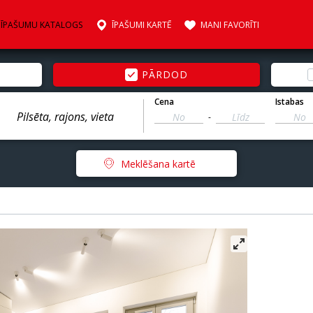
ĪPAŠUMU KATALOGS
ĪPAŠUMI KARTĒ
MANI FAVORĪTI
PĀRDOD
Cena
Istabas
-
Meklēšana kartē