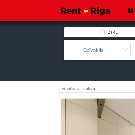
IZĪRĒ
Dzīvoklis
Atpakaļ uz sarakstu