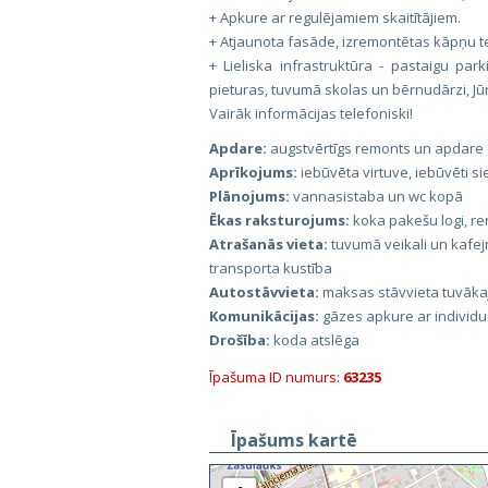
+ Apkure ar regulējamiem skaitītājiem.
+ Atjaunota fasāde, izremontētas kāpņu te
+ Lieliska infrastruktūra - pastaigu parki
pieturas, tuvumā skolas un bērnudārzi, Jū
Vairāk informācijas telefoniski!
Apdare:
augstvērtīgs remonts un apdare
Aprīkojums:
iebūvēta virtuve, iebūvēti si
Plānojums:
vannasistaba un wc kopā
Ēkas raksturojums:
koka pakešu logi, r
Atrašanās vieta:
tuvumā veikali un kafej
transporta kustība
Autostāvvieta:
maksas stāvvieta tuvāka
Komunikācijas:
gāzes apkure ar individuā
Drošība:
koda atslēga
Īpašuma ID numurs:
63235
Īpašums kartē