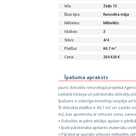
Iela:
Zeļļu 13
Ēkas tips:
Renovēta māja
Mēbeles:
Mēbelēts
Istabas:
3
Stāvs:
4/4
Platība:
60.7 m²
Cena:
204 620 €
Īpašuma apraksts
Jauns dzīvoklis renovētajā projektā Agens
Lieliskā lokācija un pārdomāts dzīvokļu p
Īpašums ir izdevīga investīciju iespēja arī
Šī dzīvokļa platība ir 60,7 m2 un sastāv 
m2, kas apvienota ar virtuves zonu, vannas
+ Dzīvoklis ar pilno iekšējo apdari ir pilnī
+ Īpaši pārdomāta apdares materiālu izvēl
+ Pārdod ar jaunām virtuves mēbelēm, teh