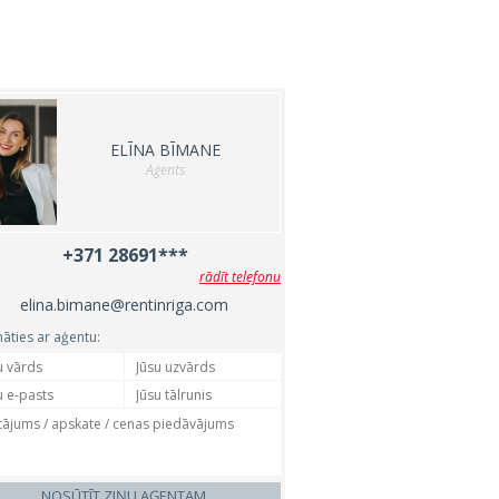
ELĪNA BĪMANE
Aģents
+371 28691***
rādīt telefonu
elina.bimane@rentinriga.com
nāties ar aģentu:
NOSŪTĪT ZIŅU AĢENTAM