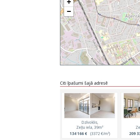
+
−
Citi īpašumi šajā adresē
Dzīvoklis,
Zeļļu iela, 39m²
Ze
134 166 €
(3372 €/m²)
209 3