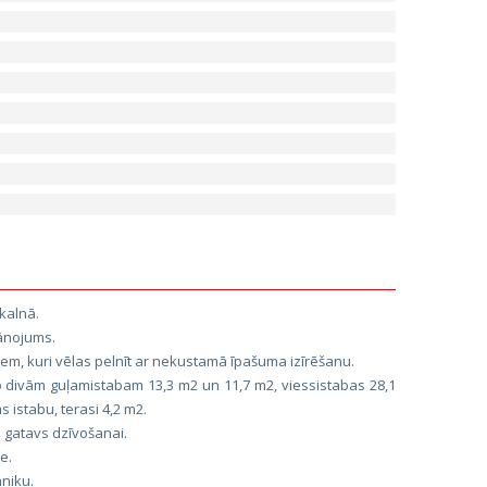
kalnā.
lānojums.
 tiem, kuri vēlas pelnīt ar nekustamā īpašuma izīrēšanu.
no divām guļamistabam 13,3 m2 un 11,7 m2, viessistabas 28,1
 istabu, terasi 4,2 m2.
bā gatavs dzīvošanai.
e.
niku.