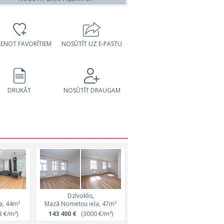
VIENOT FAVORĪTIEM
NOSŪTĪT UZ E-PASTU
DRUKĀT
NOSŪTĪT DRAUGAM
Dzīvoklis,
Dzīvoklis,
a, 44m²
Mazā Nometņu iela, 47m²
Puķu iela, 50m²
 €/m²)
143 400 €
(3000 €/m²)
144 500 €
(2868 €/m²)