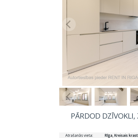
PĀRDOD DZĪVOKLI, 
Atrašanās vieta:
Rīga, Kreisais kras