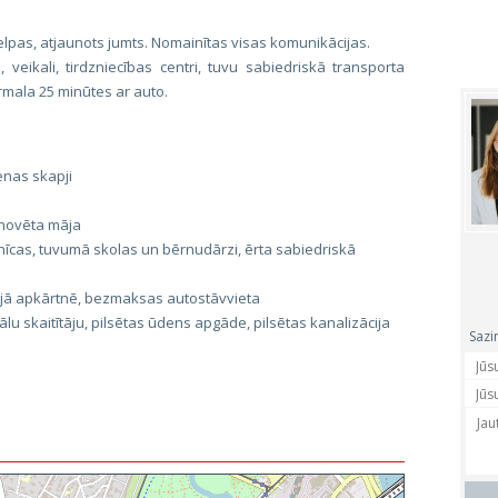
lpas, atjaunots jumts. Nomainītas visas komunikācijas.
, veikali, tirdzniecības centri, tuvu sabiedriskā transporta
rmala 25 minūtes ar auto.
enas skapji
enovēta māja
nīcas, tuvumā skolas un bērnudārzi, ērta sabiedriskā
jā apkārtnē, bezmaksas autostāvvieta
lu skaitītāju, pilsētas ūdens apgāde, pilsētas kanalizācija
Sazi