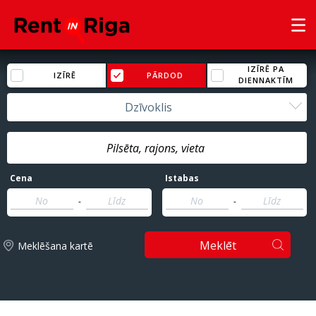
IZĪRĒ PA
IZĪRĒ
PĀRDOD
DIENNAKTĪM
Dzīvoklis
Cena
Istabas
-
-
Meklēt
Meklēšana kartē