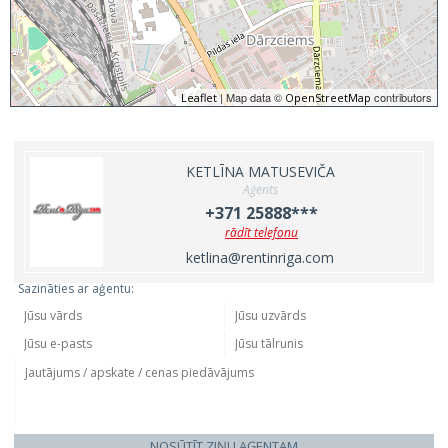
| Map data ©
contributors
Leaflet
OpenStreetMap
KETLĪNA MATUSEVIČA
Aģents
+371 25888***
rādīt telefonu
ketlina@rentinriga.com
Sazināties ar aģentu:
NOSŪTĪT ZIŅU AĢENTAM