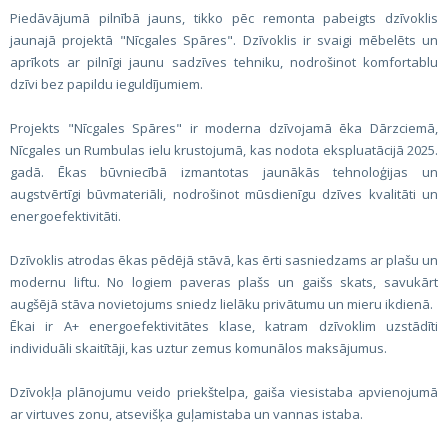
Piedāvājumā pilnībā jauns, tikko pēc remonta pabeigts dzīvoklis
jaunajā projektā "Nīcgales Spāres". Dzīvoklis ir svaigi mēbelēts un
aprīkots ar pilnīgi jaunu sadzīves tehniku, nodrošinot komfortablu
dzīvi bez papildu ieguldījumiem.
Projekts "Nīcgales Spāres" ir moderna dzīvojamā ēka Dārzciemā,
Nīcgales un Rumbulas ielu krustojumā, kas nodota ekspluatācijā 2025.
gadā. Ēkas būvniecībā izmantotas jaunākās tehnoloģijas un
augstvērtīgi būvmateriāli, nodrošinot mūsdienīgu dzīves kvalitāti un
energoefektivitāti.
Dzīvoklis atrodas ēkas pēdējā stāvā, kas ērti sasniedzams ar plašu un
modernu liftu. No logiem paveras plašs un gaišs skats, savukārt
augšējā stāva novietojums sniedz lielāku privātumu un mieru ikdienā.
Ēkai ir A+ energoefektivitātes klase, katram dzīvoklim uzstādīti
individuāli skaitītāji, kas uztur zemus komunālos maksājumus.
Dzīvokļa plānojumu veido priekštelpa, gaiša viesistaba apvienojumā
ar virtuves zonu, atsevišķa guļamistaba un vannas istaba.