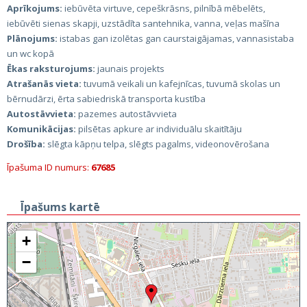
Aprīkojums:
iebūvēta virtuve, cepeškrāsns, pilnībā mēbelēts,
iebūvēti sienas skapji, uzstādīta santehnika, vanna, veļas mašīna
Plānojums:
istabas gan izolētas gan caurstaigājamas, vannasistaba
un wc kopā
Ēkas raksturojums:
jaunais projekts
Atrašanās vieta:
tuvumā veikali un kafejnīcas, tuvumā skolas un
bērnudārzi, ērta sabiedriskā transporta kustība
Autostāvvieta:
pazemes autostāvvieta
Komunikācijas:
pilsētas apkure ar individuālu skaitītāju
Drošība:
slēgta kāpņu telpa, slēgts pagalms, videonovērošana
Īpašuma ID numurs:
67685
Īpašums kartē
+
−