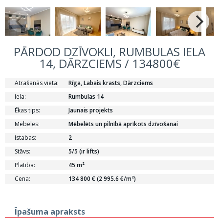
PĀRDOD DZĪVOKLI, RUMBULAS IELA
14, DĀRZCIEMS / 134800€
Atrašanās vieta:
Rīga, Labais krasts, Dārzciems
Iela:
Rumbulas 14
Ēkas tips:
Jaunais projekts
Mēbeles:
Mēbelēts un pilnībā aprīkots dzīvošanai
Istabas:
2
Stāvs:
5/5 (ir lifts)
Platība:
45 m²
Cena:
134 800 € (2 995.6 €/m²)
Īpašuma apraksts