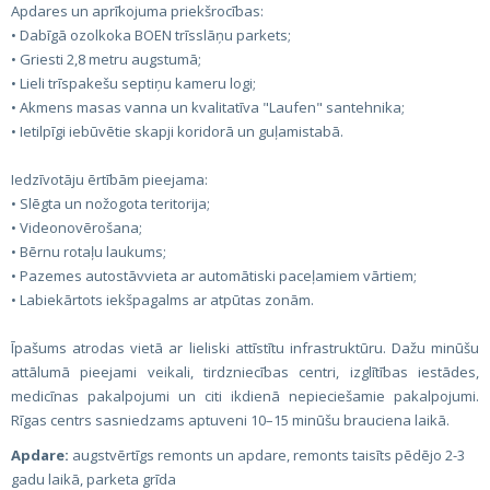
Apdares un aprīkojuma priekšrocības:
• Dabīgā ozolkoka BOEN trīsslāņu parkets;
• Griesti 2,8 metru augstumā;
• Lieli trīspakešu septiņu kameru logi;
• Akmens masas vanna un kvalitatīva "Laufen" santehnika;
• Ietilpīgi iebūvētie skapji koridorā un guļamistabā.
Iedzīvotāju ērtībām pieejama:
• Slēgta un nožogota teritorija;
• Videonovērošana;
• Bērnu rotaļu laukums;
• Pazemes autostāvvieta ar automātiski paceļamiem vārtiem;
• Labiekārtots iekšpagalms ar atpūtas zonām.
Īpašums atrodas vietā ar lieliski attīstītu infrastruktūru. Dažu minūšu
attālumā pieejami veikali, tirdzniecības centri, izglītības iestādes,
medicīnas pakalpojumi un citi ikdienā nepieciešamie pakalpojumi.
Rīgas centrs sasniedzams aptuveni 10–15 minūšu brauciena laikā.
Apdare:
augstvērtīgs remonts un apdare, remonts taisīts pēdējo 2-3
gadu laikā, parketa grīda