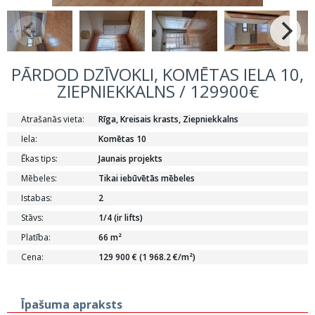
PĀRDOD DZĪVOKLI, KOMĒTAS IELA 10,
ZIEPNIEKKALNS / 129900€
Atrašanās vieta:
Rīga, Kreisais krasts, Ziepniekkalns
Iela:
Komētas 10
Ēkas tips:
Jaunais projekts
Mēbeles:
Tikai iebūvētās mēbeles
Istabas:
2
Stāvs:
1/4 (ir lifts)
Platība:
66 m²
Cena:
129 900 € (1 968.2 €/m²)
Īpašuma apraksts