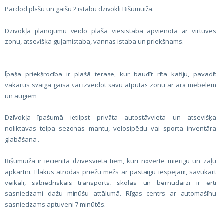
Pārdod plašu un gaišu 2 istabu dzīvokli Bišumuižā.
Dzīvokļa plānojumu veido plaša viesistaba apvienota ar virtuves
zonu, atsevišķa guļamistaba, vannas istaba un priekšnams.
Īpaša priekšrocība ir plašā terase, kur baudīt rīta kafiju, pavadīt
vakarus svaigā gaisā vai izveidot savu atpūtas zonu ar āra mēbelēm
un augiem.
Dzīvokļa īpašumā ietilpst privāta autostāvvieta un atsevišķa
noliktavas telpa sezonas mantu, velosipēdu vai sporta inventāra
glabāšanai.
Bišumuiža ir iecienīta dzīvesvieta tiem, kuri novērtē mierīgu un zaļu
apkārtni. Blakus atrodas priežu mežs ar pastaigu iespējām, savukārt
veikali, sabiedriskais transports, skolas un bērnudārzi ir ērti
sasniedzami dažu minūšu attālumā. Rīgas centrs ar automašīnu
sasniedzams aptuveni 7 minūtēs.