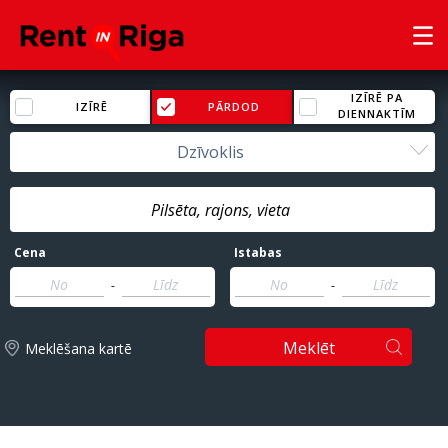
IZĪRĒ PA
IZĪRĒ
PĀRDOD
DIENNAKTĪM
Dzīvoklis
Cena
Istabas
-
-
Meklēt
Meklēšana kartē