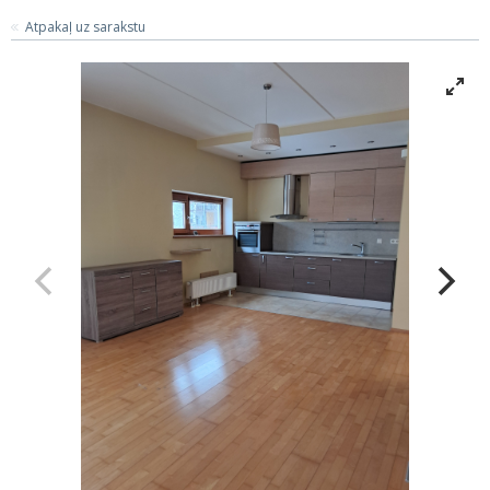
Atpakaļ uz sarakstu