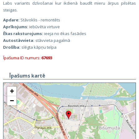
Labs variants dzīvošanai kur ikdienā baudīt mieru ārpus pilsētas
steigas.
Apdare:
Stāvoklis - remontēts
Aprīkojums:
iebūvēta virtuve
Ēkas raksturojums:
ieeja no ēkas fasādes
Autostāvvieta:
stāvvieta pagalmā
Drošība:
slēgta kāpņu telpa
Īpašuma ID numurs:
67693
Īpašums kartē
+
−