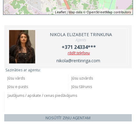
| Map data ©
contributors
Leaflet
OpenStreetMap
NIKOLA ELIZABETE TRINKUNA
Aģents
+371 24334***
rādīt telefonu
nikola@rentinriga.com
Sazināties ar aģentu:
NOSŪTĪT ZIŅU AĢENTAM