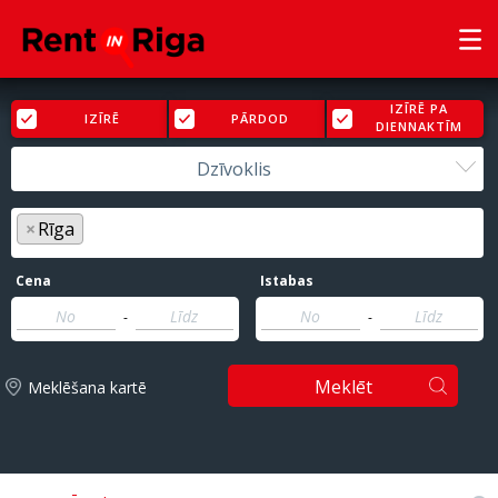
IZĪRĒ PA
IZĪRĒ
PĀRDOD
DIENNAKTĪM
Dzīvoklis
×
Rīga
Cena
Istabas
-
-
Meklēt
Meklēšana kartē