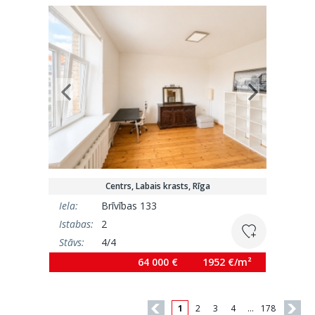
Centrs, Labais krasts, Rīga
Iela:
Brīvības 133
Istabas:
2
Stāvs:
4/4
Platība:
32.8 m²
64 000 €
1952 €/m²
1
2
3
4
…
178