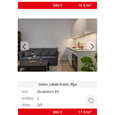
Platība:
37.9 m²
580 €
16 €/m²
Centrs, Labais krasts, Rīga
Iela:
Elizabetes 89
Istabas:
2
Stāvs:
2/5
Platība:
36.6 m²
600 €
17 €/m²