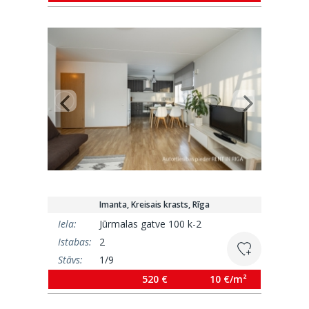
Imanta, Kreisais krasts, Rīga
Iela:
Jūrmalas gatve 100 k-2
Istabas:
2
Stāvs:
1/9
Platība:
57 m²
520 €
10 €/m²