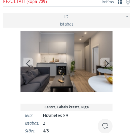
REZULTĀTI (kopā 709)
Režīms:
ID
Istabas
Centrs, Labais krasts, Rīga
Iela:
Elizabetes 89
Istabas:
2
Stāvs:
4/5