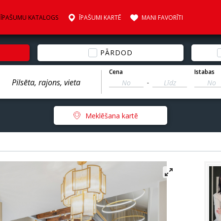
ĪPAŠUMU KATALOGS
ĪPAŠUMI KARTĒ
MANI FAVORĪTI
PĀRDOD
Cena
Istabas
-
Meklēšana kartē