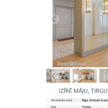
IZĪRĒ MĀJU, TIRG
Atrašanās vieta:
Rīga, Kreisais kras
Iela:
Tirgus