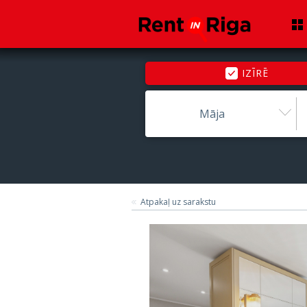
IZĪRĒ
Māja
Atpakaļ uz sarakstu