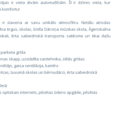
jas ir vieta divām automašīnām. Šī ir dzīves vieta, kur
u komfortu!
n ir slavena ar savu unikālo atmosfēru. Netālu atrodas
alna tirgus, skolas, Emīla Dārziņa mūzikas skola, Āgenskalna
eikali, ērta sabiedriskā transporta satiksme un tikai dažu
 parketa grīda
enas skapji, uzstādīta santehnika, siltās grīdas
ētājs, gaisa ventilācija, kamīns
nīcas, tuvumā skolas un bērnudārzi, ērta sabiedriskā
almā
 optiskais internets, pilsētas ūdens apgāde, pilsētas