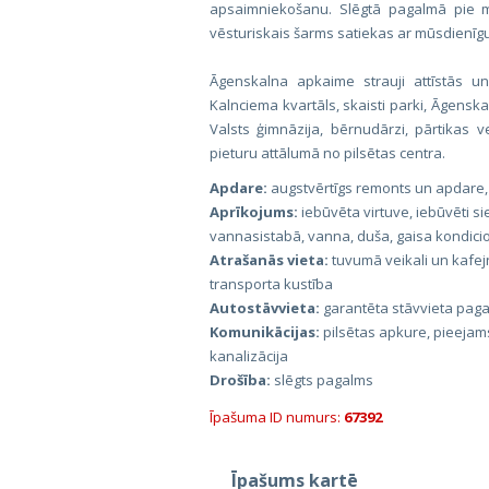
apsaimniekošanu. Slēgtā pagalmā pie mā
vēsturiskais šarms satiekas ar mūsdienīg
Āgenskalna apkaime strauji attīstās u
Kalnciema kvartāls, skaisti parki, Āgensk
Valsts ģimnāzija, bērnudārzi, pārtikas v
pieturu attālumā no pilsētas centra.
Apdare:
augstvērtīgs remonts un apdare,
Aprīkojums:
iebūvēta virtuve, iebūvēti si
vannasistabā, vanna, duša, gaisa kondicion
Atrašanās vieta:
tuvumā veikali un kafej
transporta kustība
Autostāvvieta:
garantēta stāvvieta pag
Komunikācijas:
pilsētas apkure, pieejams
kanalizācija
Drošība:
slēgts pagalms
Īpašuma ID numurs:
67392
Īpašums kartē