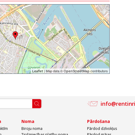
| Map data ©
contributors
Leaflet
OpenStreetMap
info@rentinr
m
Noma
Pārdošana
aktīm
Biroju noma
Pārdod dzīvokļus
m
Tirdzniecības platību noma
Pārdod mājas