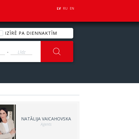
LV
RU
EN
IZĪRĒ PA DIENNAKTĪM
-
NATĀLIJA VAICAHOVSKA
Aģents