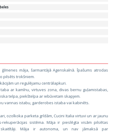
beles
ga ģīmenes māja, šarmantājā Agenskalnā. Īpašums atrodas
o pilsēts trokšniem.
ikācijām un regulējamu centrālapkuri.
staba ar kamīnu, virtuves zona, divas bernu guļamistabas,
iska telpa, piekštelpa ar iebūvetam skapjem.
avu vannas istabu, garderobes istaba vai kabinēts.
ri, ozolkoka parketa grīdām, Cucini Italia virtuvi un ar jaunu
jas-rekuperācijas sistēma. Māja ir pieslēgta visām pilsētas
s skaitītāji. Māja ir autonoma, un nav jāmaksā par