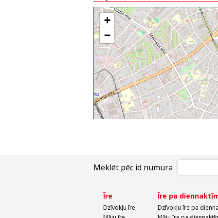
+
−
Meklēt pēc id numura
Īre
Īre pa diennaktī
Dzīvokļu īre
Dzīvokļu īre pa dienn
Māju īre
Māju īre pa diennaktī