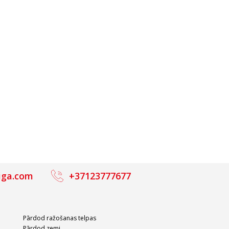
iga.com
+37123777677
Pārdod ražošanas telpas
Pārdod zemi