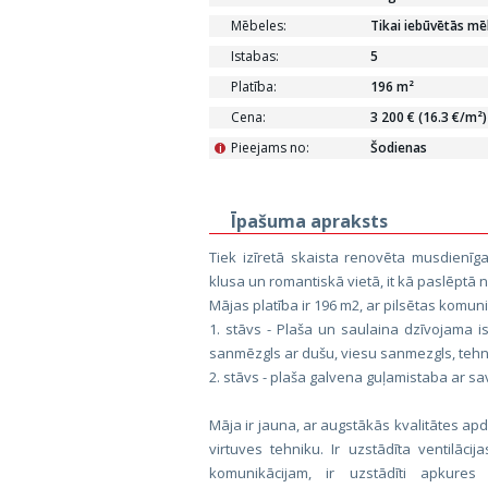
Mēbeles:
Tikai iebūvētās mē
Istabas:
5
Platība:
196 m²
Cena:
3 200 € (16.3 €/m²)
Pieejams no:
Šodienas
i
Īpašuma apraksts
Tiek izīretā skaista renovēta musdienī
klusa un romantiskā vietā, it kā paslēptā n
Mājas platība ir 196 m2, ar pilsētas komun
1. stāvs - Plaša un saulaina dzīvojama i
sanmēzgls ar dušu, viesu sanmezgls, tehn
2. stāvs - plaša galvena guļamistaba ar s
Māja ir jauna, ar augstākās kvalitātes apda
virtuves tehniku. Ir uzstādīta ventilāci
komunikācijam, ir uzstādīti apkure