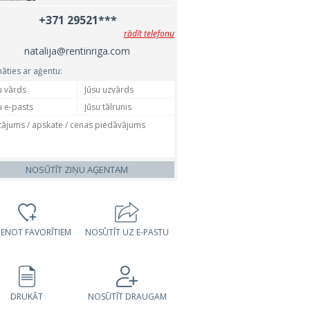
+371 29521***
rādīt telefonu
natalija@rentinriga.com
nāties ar aģentu:
NOSŪTĪT ZIŅU AĢENTAM
VIENOT FAVORĪTIEM
NOSŪTĪT UZ E-PASTU
DRUKĀT
NOSŪTĪT DRAUGAM