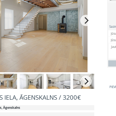
Sazi
PIE
US IELA, ĀGENSKALNS / 3200€
ts, Āgenskalns