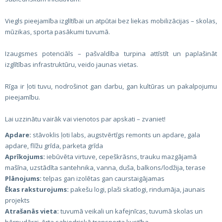
Viegls pieejamība izglītībai un atpūtai bez liekas mobilizācijas – skolas,
mūzikas, sporta pasākumi tuvumā.
Izaugsmes potenciāls – pašvaldība turpina attīstīt un paplašināt
izglītības infrastruktūru, veido jaunas vietas.
Rīga ir ļoti tuvu, nodrošinot gan darbu, gan kultūras un pakalpojumu
pieejamību.
Lai uzzinātu vairāk vai vienotos par apskati – zvaniet!
Apdare:
stāvoklis ļoti labs, augstvērtīgs remonts un apdare, gala
apdare, flīžu grīda, parketa grīda
Aprīkojums:
iebūvēta virtuve, cepeškrāsns, trauku mazgājamā
mašīna, uzstādīta santehnika, vanna, duša, balkons/lodžija, terase
Plānojums:
telpas gan izolētas gan caurstaigājamas
Ēkas raksturojums:
pakešu logi, plaši skatlogi, rindumāja, jaunais
projekts
Atrašanās vieta:
tuvumā veikali un kafejnīcas, tuvumā skolas un