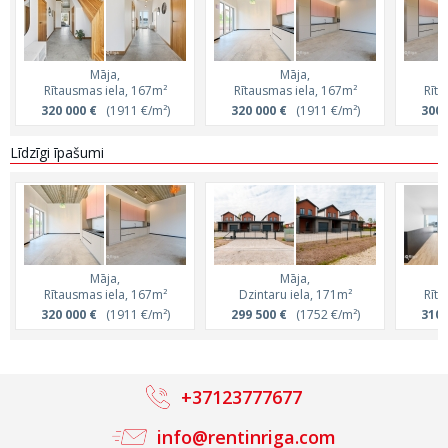
Māja,
Māja,
Rītausmas iela, 167m²
Rītausmas iela, 167m²
Rīta
320 000 €
(1911 €/m²)
320 000 €
(1911 €/m²)
300 
Līdzīgi īpašumi
Māja,
Māja,
Rītausmas iela, 167m²
Dzintaru iela, 171m²
Rīta
320 000 €
(1911 €/m²)
299 500 €
(1752 €/m²)
310 
+37123777677
info@rentinriga.com