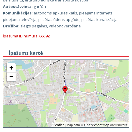
bērnudārzi, ērta sabiedriskā transporta kustība
Autostāvvieta:
garāža
Komunikācijas:
autonoms apkures katls, pieejams internets,
pieejama televīzija, pilsētas ūdens apgāde, pilsētas kanalizācija
Drošība:
slēgts pagalms, videonovērošana
Īpašuma ID numurs:
66092
Īpašums kartē
+
−
| Map data ©
contributors
Leaflet
OpenStreetMap