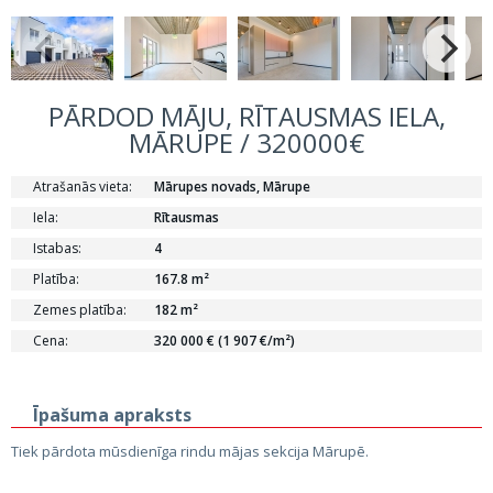
PĀRDOD MĀJU, RĪTAUSMAS IELA,
MĀRUPE / 320000€
Atrašanās vieta:
Mārupes novads, Mārupe
Iela:
Rītausmas
Istabas:
4
Platība:
167.8 m²
Zemes platība:
182 m²
Cena:
320 000 € (1 907 €/m²)
Īpašuma apraksts
Tiek pārdota mūsdienīga rindu mājas sekcija Mārupē.