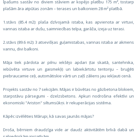
Īpašums sastāv no diviem stāviem ar kopējo platību 175 m², tostarp
plašām āra atpūtas zonām – terases un balkoniem 28 m² platībā.
1.stāvs (85.4 m2): plaša dzīvojamā istaba, kas apvienota ar virtuvi,
vannas istaba ar dušu, saimniecības telpa, garāža, izeja uz terasi.
2.stāvs (89.6 m2): 3 atsevišķas guļamistabas, vannas istaba ar akmens
vannu, divi balkoni.
Māja tiek pārdota ar pilnu iekšējo apdari (tai skaitā, santehnika,
iebūvēta virtuve un gaismekļi) un labiekārtotu teritoriju – bruģēti
piebraucamie ceļi, automātiskie vārti un zaļš zāliens jau iekļauti cenā.
Projekts sastāv no 7 sekcijām. Mājas ir būvētas no gāzbetona blokiem,
starpstāvu pārsegumi - dzelzsbetons. Apkuri nodrošina efektīvi un
ekonomiski "Ariston" siltumsūkņi. Ir rekuperācijas sistēma.
Kāpēc izvēlēties Mārupi, kā savas jaunās mājas?
Droša, bērniem draudzīga vide ar daudz aktivitātēm brīvā dabā un
sabiedriskām iniciatīvām.