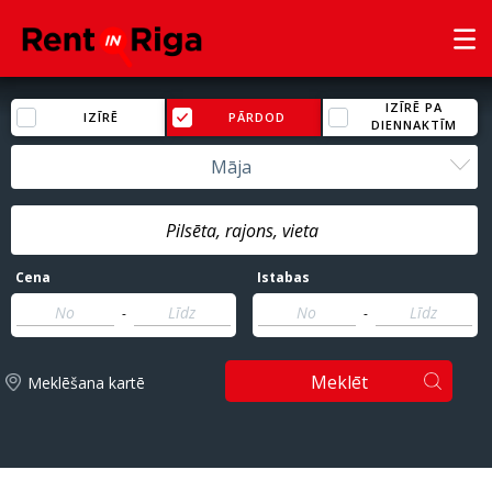
IZĪRĒ PA
IZĪRĒ
PĀRDOD
DIENNAKTĪM
Māja
Cena
Istabas
-
-
Meklēt
Meklēšana kartē