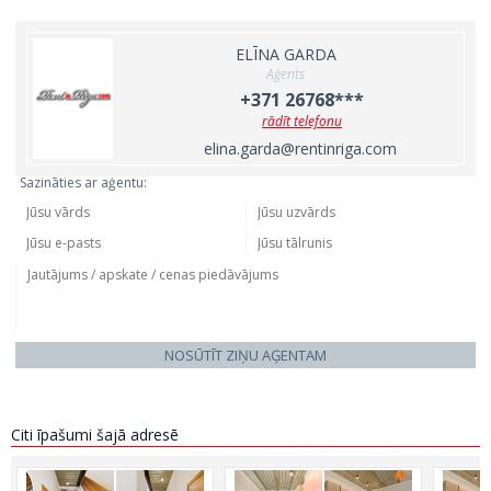
ELĪNA GARDA
Aģents
+371 26768***
rādīt telefonu
elina.garda@rentinriga.com
Sazināties ar aģentu:
NOSŪTĪT ZIŅU AĢENTAM
Citi īpašumi šajā adresē