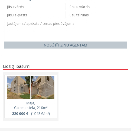
NOSŪTĪT ZIŅU AĢENTAM
Līdzīgi īpašumi
Māja,
Gaismas iela, 210m²
220 000 €
(1048 €/m²)