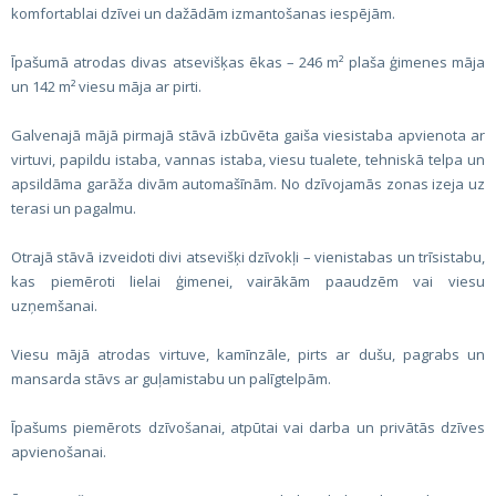
komfortablai dzīvei un dažādām izmantošanas iespējām.
Īpašumā atrodas divas atsevišķas ēkas – 246 m² plaša ģimenes māja
un 142 m² viesu māja ar pirti.
Galvenajā mājā pirmajā stāvā izbūvēta gaiša viesistaba apvienota ar
virtuvi, papildu istaba, vannas istaba, viesu tualete, tehniskā telpa un
apsildāma garāža divām automašīnām. No dzīvojamās zonas izeja uz
terasi un pagalmu.
Otrajā stāvā izveidoti divi atsevišķi dzīvokļi – vienistabas un trīsistabu,
kas piemēroti lielai ģimenei, vairākām paaudzēm vai viesu
uzņemšanai.
Viesu mājā atrodas virtuve, kamīnzāle, pirts ar dušu, pagrabs un
mansarda stāvs ar guļamistabu un palīgtelpām.
Īpašums piemērots dzīvošanai, atpūtai vai darba un privātās dzīves
apvienošanai.