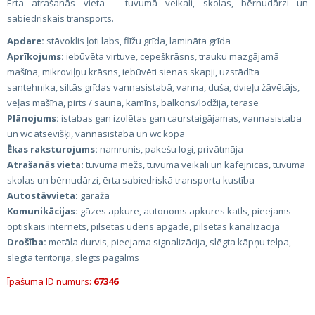
Ērta atrašanās vieta – tuvumā veikali, skolas, bērnudārzi un
sabiedriskais transports.
Apdare:
stāvoklis ļoti labs, flīžu grīda, lamināta grīda
Aprīkojums:
iebūvēta virtuve, cepeškrāsns, trauku mazgājamā
mašīna, mikroviļņu krāsns, iebūvēti sienas skapji, uzstādīta
santehnika, siltās grīdas vannasistabā, vanna, duša, dvieļu žāvētājs,
veļas mašīna, pirts / sauna, kamīns, balkons/lodžija, terase
Plānojums:
istabas gan izolētas gan caurstaigājamas, vannasistaba
un wc atsevišķi, vannasistaba un wc kopā
Ēkas raksturojums:
namrunis, pakešu logi, privātmāja
Atrašanās vieta:
tuvumā mežs, tuvumā veikali un kafejnīcas, tuvumā
skolas un bērnudārzi, ērta sabiedriskā transporta kustība
Autostāvvieta:
garāža
Komunikācijas:
gāzes apkure, autonoms apkures katls, pieejams
optiskais internets, pilsētas ūdens apgāde, pilsētas kanalizācija
Drošība:
metāla durvis, pieejama signalizācija, slēgta kāpņu telpa,
slēgta teritorija, slēgts pagalms
Īpašuma ID numurs:
67346