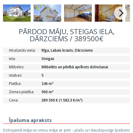
PĀRDOD MĀJU, STEIGAS IELA,
DĀRZCIEMS / 389500€
Atrašanās vieta:
Rīga, Labais krasts, Dārzciems
Iela:
Steigas
Mēbeles:
Mēbelēts un pilnībā aprīkots dzīvošanai
Istabas:
5
Platība:
246 m²
Zemes platība:
900 m²
Cena:
389 500 € (1 583.3 €/m²)
Īpašuma apraksts
Dzīvojamā māja un viesu māja ar pirti – plašs un daudzpusīgs īpašums