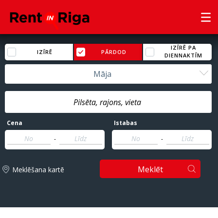
IZĪRĒ PA
IZĪRĒ
PĀRDOD
DIENNAKTĪM
Māja
Cena
Istabas
-
-
Meklēt
Meklēšana kartē