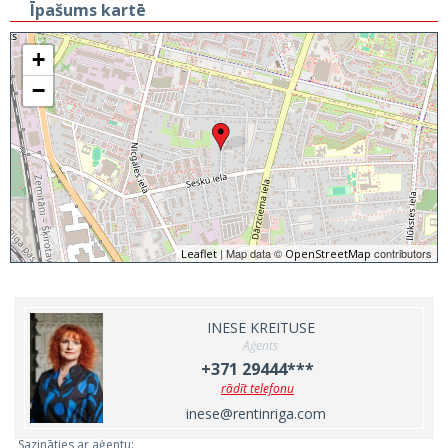
Īpašums kartē
+
−
| Map data ©
contributors
Leaflet
OpenStreetMap
INESE KREITUSE
Aģents
+371 29444***
rādīt telefonu
inese@rentinriga.com
Sazināties ar aģentu: