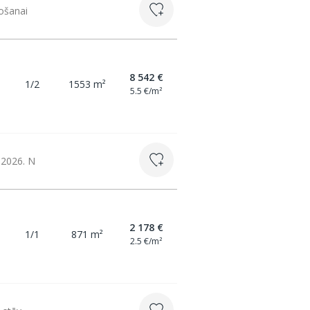
žošanai
8 542 €
1/2
1553 m²
5.5 €/m²
.2026. N
2 178 €
1/1
871 m²
2.5 €/m²