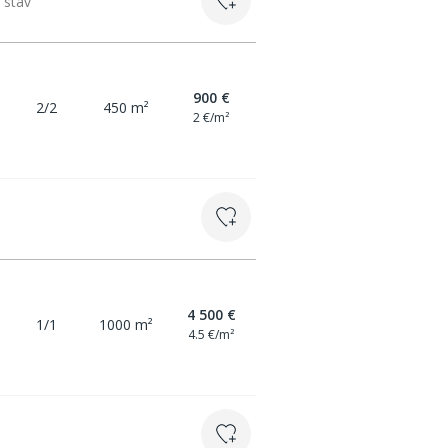
 stāv
900 €
2/2
450 m²
2 €/m²
4 500 €
1/1
1000 m²
4.5 €/m²