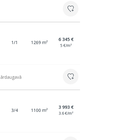
6 345 €
1/1
1269 m²
5 €/m²
 Pārdaugavā
3 993 €
3/4
1100 m²
3.6 €/m²