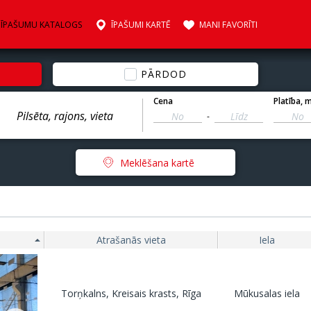
ĪPAŠUMU KATALOGS
ĪPAŠUMI KARTĒ
MANI FAVORĪTI
PĀRDOD
Cena
Platība
, 
-
Meklēšana kartē
Atrašanās vieta
Iela
Torņkalns, Kreisais krasts, Rīga
Mūkusalas iela