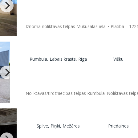
Iznomā noliktavas telpas Mūkusalas ielā. • Platība – 122
Rumbula, Labais krasts, Rīga
Višķu
Noliktavas/tirdzniecības telpas Rumbulā. Noliktavas telp
Spilve, Piņķi, Mežāres
Priedaines