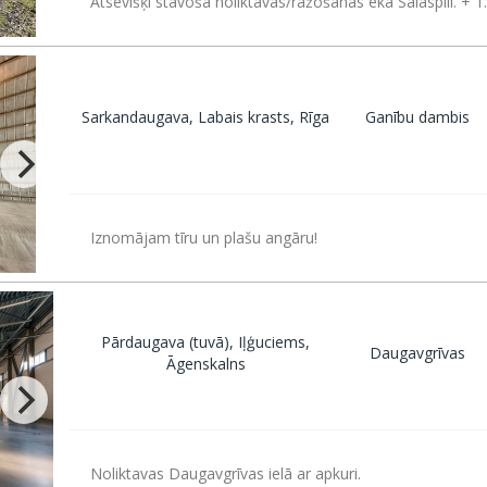
Atsevišķi stāvoša noliktavas/ražošanas ēka Salaspilī. + 1.
Sarkandaugava, Labais krasts, Rīga
Ganību dambis
Iznomājam tīru un plašu angāru!
Pārdaugava (tuvā), Iļģuciems,
Daugavgrīvas
Āgenskalns
Noliktavas Daugavgrīvas ielā ar apkuri.