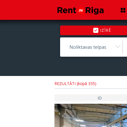
IZĪRĒ
Noliktavas telpas
REZULTĀTI (kopā 335)
ID