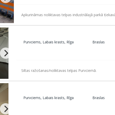
Apkurināmas noliktavas telpas industriālajā parkā Ķekavā
Purvciems, Labais krasts, Rīga
Braslas
Siltas ražošanas/noliktavas telpas Purvciemā.
Purvciems, Labais krasts, Rīga
Braslas