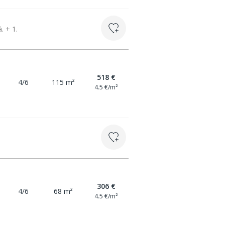
. + 1.
518 €
4/6
115 m²
4.5 €/m²
306 €
4/6
68 m²
4.5 €/m²