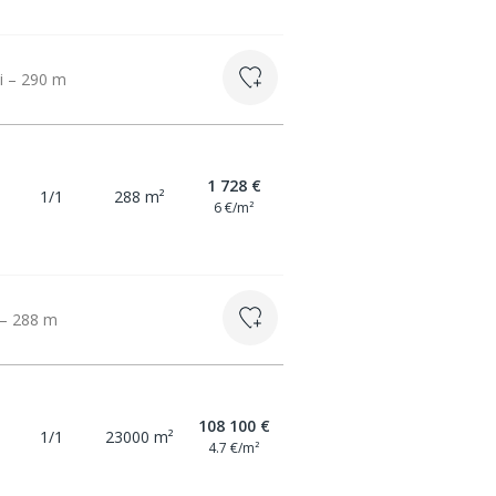
vi – 290 m
1 728 €
1/1
288 m²
6 €/m²
 – 288 m
108 100 €
1/1
23000 m²
4.7 €/m²