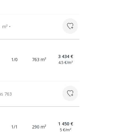
1 m² •
3 434 €
1/0
763 m²
4.5 €/m²
as 763
1 450 €
1/1
290 m²
5 €/m²