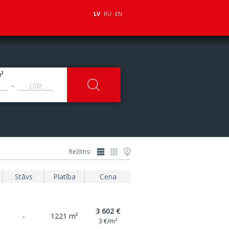
LV
RU
EN
2
m
-
Režīms:
Stāvs
Platība
Cena
3 602 €
-
1221 m²
3 €/m²