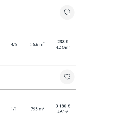
238 €
4/6
56.6 m²
4.2 €/m²
3 180 €
1/1
795 m²
4 €/m²