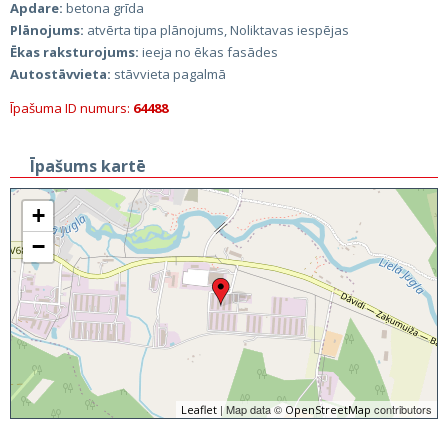
Apdare:
betona grīda
Plānojums:
atvērta tipa plānojums, Noliktavas iespējas
Ēkas raksturojums:
ieeja no ēkas fasādes
Autostāvvieta:
stāvvieta pagalmā
Īpašuma ID numurs:
64488
Īpašums kartē
+
−
| Map data ©
contributors
Leaflet
OpenStreetMap