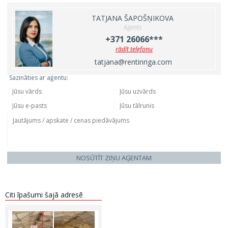
TATJANA ŠAPOŠŅIKOVA
Aģents
+371 26066***
rādīt telefonu
tatjana@rentinriga.com
Sazināties ar aģentu:
NOSŪTĪT ZIŅU AĢENTAM
Citi īpašumi šajā adresē