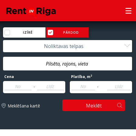
IZĪRĒ
PĀRDOD
Noliktavas telpas
2
Cena
Platība
, m
-
-
Meklēt
Meklēšana kartē