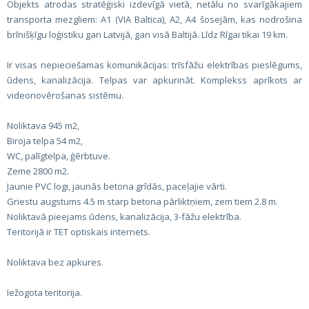
Objekts atrodas stratēģiski izdevīgā vietā, netālu no svarīgākajiem
transporta mezgliem: A1 (VIA Baltica), A2, A4 šosejām, kas nodrošina
brīnišķīgu loģistiku gan Latvijā, gan visā Baltijā. Līdz Rīgai tikai 19 km.
Ir visas nepieciešamas komunikācijas: trīsfāžu elektrības pieslēgums,
ūdens, kanalizācija. Telpas var apkurināt. Komplekss aprīkots ar
videonovērošanas sistēmu.
Noliktava 945 m2,
Biroja telpa 54 m2,
WC, palīgtelpa, ģērbtuve.
Zeme 2800 m2.
Jaunie PVC logi, jaunās betona grīdās, paceļajie vārti.
Griestu augstums 4.5 m starp betona pārliktņiem, zem tiem 2.8 m.
Noliktavā pieejams ūdens, kanalizācija, 3-fāžu elektrība.
Teritorijā ir TET optiskais internets.
Noliktava bez apkures.
Iežogota teritorija.