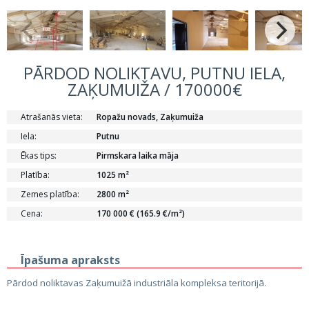
PĀRDOD NOLIKTAVU, PUTNU IELA,
ZAĶUMUIŽA / 170000€
Atrašanās vieta:
Ropažu novads, Zaķumuiža
Iela:
Putnu
Ēkas tips:
Pirmskara laika māja
Platība:
1025 m²
Zemes platība:
2800 m²
Cena:
170 000 € (165.9 €/m²)
Īpašuma apraksts
Pārdod noliktavas Zaķumuižā industriāla kompleksa teritorijā.