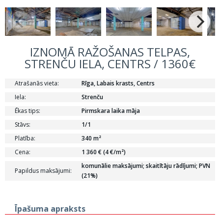
IZNOMĀ RAŽOŠANAS TELPAS,
STRENČU IELA, CENTRS / 1360€
Atrašanās vieta:
Rīga, Labais krasts, Centrs
Iela:
Strenču
Ēkas tips:
Pirmskara laika māja
Stāvs:
1/1
Platība:
340 m²
Cena:
1 360 € (4 €/m²)
komunālie maksājumi; skaitītāju rādījumi; PVN
Papildus maksājumi:
(21%)
Īpašuma apraksts