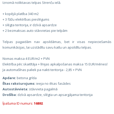
Iznomā noliktavas telpas Strenču ielā.
+ kopējā platība 340 m2
+ 3 fāžu elektrības pieslēgums
+ slēgta teritorija, ir dzīvā apsardze
+ 2 bezmaksas auto stāvvietas pie telpām
Telpas pagaidām nav apsildāmas, bet ir visas nepieciešamās
komunikācijas, lai uzstādītu savu katlu un apsildītu telpas.
Nomas maksa 4 EUR/m2 + PVN
Elektrība pēc skaitītāja + līnijas apkalpošanas maksa 15 EUR/mēnesī
Ja automašīnas paliek pa nakti teritorija - 2,85 + PVN
Apdare:
betona grīda
Ēkas raksturojums:
ieeja no ēkas fasādes
Autostāvvieta:
stāvvieta pagalmā
Drošība:
dzīvā apsardze, slēgta un apsargājama teritorija
Īpašuma ID numurs:
16892