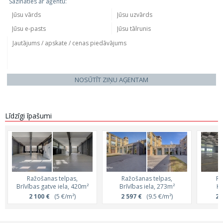
Sazināties ar aģentu:
NOSŪTĪT ZIŅU AĢENTAM
Līdzīgi īpašumi
Ražošanas telpas,
Ražošanas telpas,
Ra
Brīvības gatve iela, 420m²
Brīvības iela, 273m²
Kr
2 100 €
(5 €/m²)
2 597 €
(9.5 €/m²)
2 