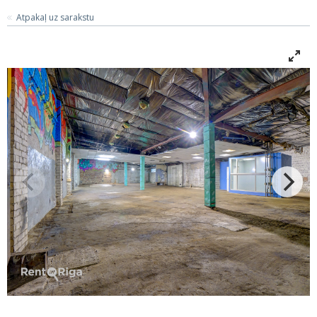
Atpakaļ uz sarakstu