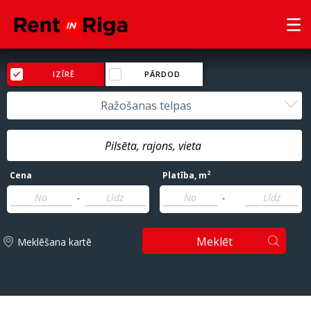
IZĪRĒ
PĀRDOD
Ražošanas telpas
2
Cena
Platība
, m
-
-
Meklēt
Meklēšana kartē