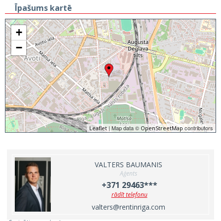
Īpašums kartē
+
−
| Map data ©
contributors
Leaflet
OpenStreetMap
VALTERS BAUMANIS
Aģents
+371 29463***
rādīt telefonu
valters@rentinriga.com