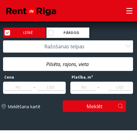
IZĪRĒ
PĀRDOD
Ražošanas telpas
2
Cena
Platība
, m
-
-
Meklēt
Meklēšana kartē