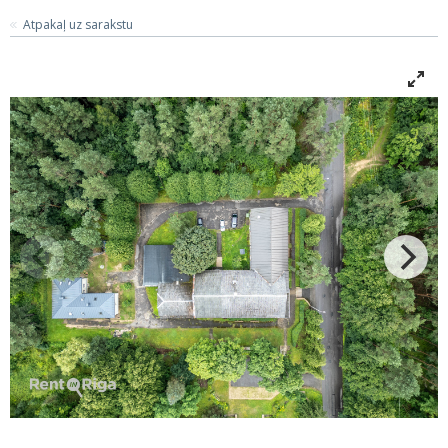
Atpakaļ uz sarakstu