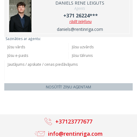
DANIELS RENE LEIGUTS
Aģents
+371 26224***
rādīt telefonu
daniels@rentinriga.com
Sazināties ar aģentu:
NOSŪTĪT ZIŅU AĢENTAM
+37123777677
info@rentinriga.com