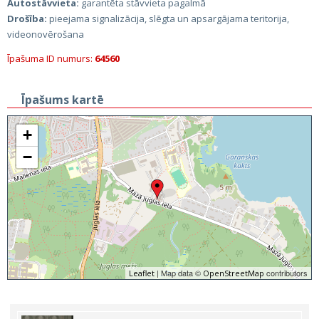
Autostāvvieta:
garantēta stāvvieta pagalmā
Drošība:
pieejama signalizācija, slēgta un apsargājama teritorija,
videonovērošana
Īpašuma ID numurs:
64560
Īpašums kartē
+
−
| Map data ©
contributors
Leaflet
OpenStreetMap