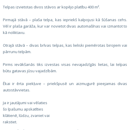
Telpas izvietotas divos stāvos ar kopējo platību 400 m².
Pirmajā stāvā – plaša telpa, kas iepriekš kalpojusi kā šūšanas cehs.
Vēl ir plaša garāža, kur var novietot divas automašīnas vai izmantot to
kā noliktavu.
Otrajā stāvā – divas brīvas telpas, kas lieliski piemērotas birojiem vai
pārrunu telpām.
Pirms ievākšanās tiks izvestas visas nevajadzīgās lietas, lai telpas
būtu gatavas jūsu vajadzībām.
Ēkai ir ērta piekļuve – priekšpusē un aizmugurē pieejamas divas
autostāvvietas.
Ja ir jautājumi vai vēlaties
šo īpašumu apskatīties
klātienē, lūdzu, zvaniet vai
rakstiet.