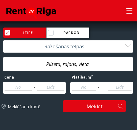
IZĪRĒ
PĀRDOD
Ražošanas telpas
2
Cena
Platība
, m
-
-
Meklēt
Meklēšana kartē