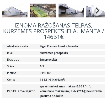
IZNOMĀ RAŽOŠANAS TELPAS,
KURZEMES PROSPEKTS IELA, IMANTA /
14631€
Atrašanās vieta:
Rīga, Kreisais krasts, Imanta
Iela:
Kurzemes prospekts
Ēkas tips:
Specprojekts
Stāvs:
1/3
Platība:
3195 m²
Cena:
14 631 € (4.6 €/m²)
apsaimniekošanas maksa (0.60 €/m²);
Papildus maksājumi:
komunālie maksājumi; PVN (21%); nekustamā
īpašuma nodoklis