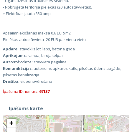
- Ugunsdzēsības trauksmes sistēma.
- Nobruģēta teritorija pie ēkas (20 autostāvvietas).
+ Elektrības jauda 350 amp.
Apsaimniekošanas maksa 0.6 EUR/m2.
Pie ēkas autostāvvieta- 20 EUR par vienu vietu.
Apdare:
stāvoklis ļoti labs, betona grīda
Aprīkojums:
rampa, biroja telpas
Autostāvvieta:
stāvvieta pagalmā
Komunikācijas:
autonoms apkures katls, pilsētas ūdens apgāde,
pilsētas kanalizācija
Drošība:
videonovērošana
Īpašuma ID numurs:
67137
Īpašums kartē
+