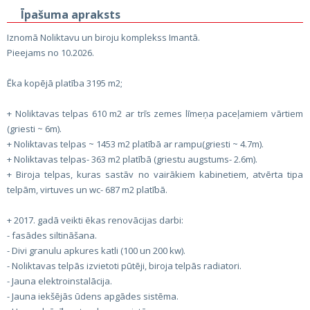
Īpašuma apraksts
Iznomā Noliktavu un biroju komplekss Imantā.
Pieejams no 10.2026.
Ēka kopējā platība 3195 m2;
+ Noliktavas telpas 610 m2 ar trīs zemes līmeņa paceļamiem vārtiem
(griesti ~ 6m).
+ Noliktavas telpas ~ 1453 m2 platībā ar rampu(griesti ~ 4.7m).
+ Noliktavas telpas- 363 m2 platībā (griestu augstums- 2.6m).
+ Biroja telpas, kuras sastāv no vairākiem kabinetiem, atvērta tipa
telpām, virtuves un wc- 687 m2 platībā.
+ 2017. gadā veikti ēkas renovācijas darbi:
- fasādes siltināšana.
- Divi granulu apkures katli (100 un 200 kw).
- Noliktavas telpās izvietoti pūtēji, biroja telpās radiatori.
- Jauna elektroinstalācija.
- Jauna iekšējās ūdens apgādes sistēma.