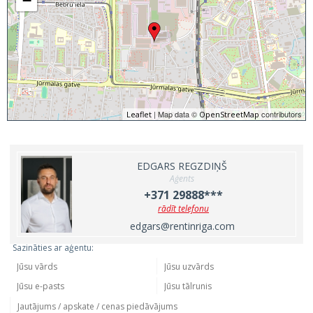
−
| Map data ©
contributors
Leaflet
OpenStreetMap
EDGARS REGZDIŅŠ
Aģents
+371 29888***
rādīt telefonu
edgars@rentinriga.com
Sazināties ar aģentu: