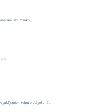
iemēram, siltumsūkni).
iem;
eguldījumiem telpu pielāgošanā).