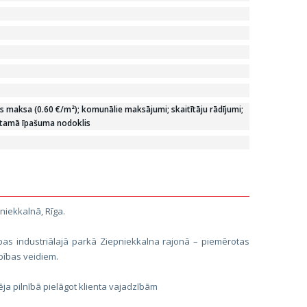
 maksa (0.60 €/m²); komunālie maksājumi; skaitītāju rādījumi;
stamā īpašuma nodoklis
niekkalnā, Rīga.
as industriālajā parkā Ziepniekkalna rajonā – piemērotas
bības veidiem.
ja pilnībā pielāgot klienta vajadzībām