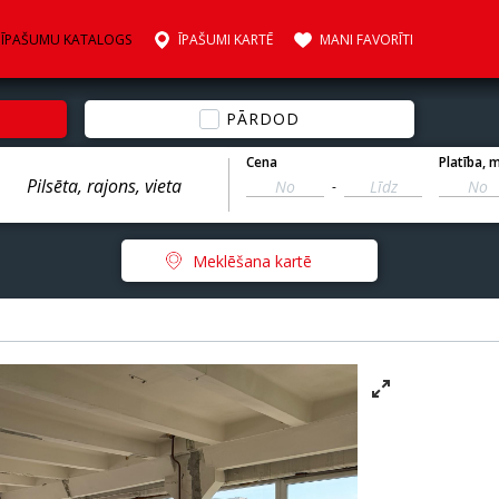
ĪPAŠUMU KATALOGS
ĪPAŠUMI KARTĒ
MANI FAVORĪTI
PĀRDOD
Cena
Platība
, 
-
Meklēšana kartē