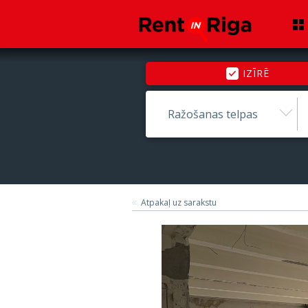
IZĪRĒ
Ražošanas telpas
Atpakaļ uz sarakstu