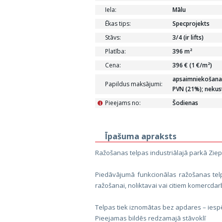
Iela:
Mālu
Ēkas tips:
Specprojekts
Stāvs:
3/4 (ir lifts)
Platība:
396 m²
Cena:
396 € (1 €/m²)
apsaimniekošanas
Papildus maksājumi:
PVN (21%); neku
Pieejams no:
Šodienas
i
Īpašuma apraksts
Ražošanas telpas industriālajā parkā Ziep
Piedāvājumā funkcionālas ražošanas telp
ražošanai, noliktavai vai citiem komercdar
Telpas tiek iznomātas bez apdares – iespē
Pieejamas bildēs redzamajā stāvoklī