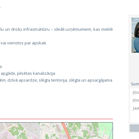
²
lu un drošu infrastruktūru – ideāli uzņēmumiem, kas meklē
 vai vienotos par apskati.
a
 apgāde, pilsētas kanalizācija
ēm, dzīvā apsardze, slēgta teritorija, slēgta un apsargājama
Sazi