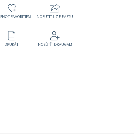
VIENOT FAVORĪTIEM
NOSŪTĪT UZ E-PASTU
DRUKĀT
NOSŪTĪT DRAUGAM
s,
Ražošanas telpas,
Ražošanas telpas,
m²
Mālu iela, 1109m²
Mālu iela, 450m²
m²)
3 882 €
(3.5 €/m²)
2 025 €
(4.5 €/m²)