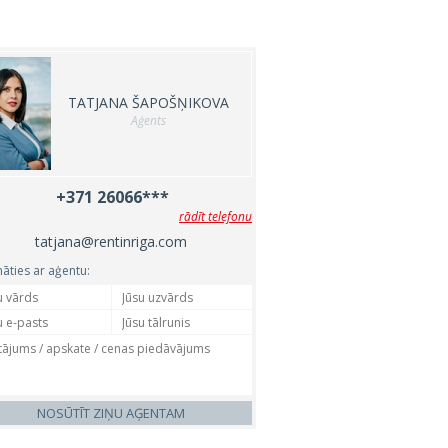
TATJANA ŠAPOŠŅIKOVA
Aģents
+371 26066***
rādīt telefonu
tatjana@rentinriga.com
nāties ar aģentu:
NOSŪTĪT ZIŅU AĢENTAM