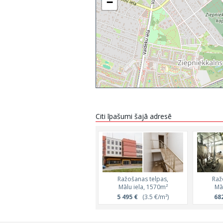
−
Citi īpašumi šajā adresē
Ražošanas telpas,
Raž
Mālu iela, 1570m²
Mā
5 495 €
(3.5 €/m²)
68