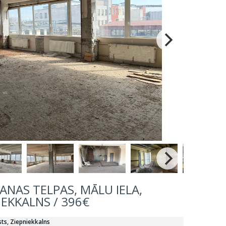
NAS TELPAS, MĀLU IELA,
IEKKALNS / 396€
sts, Ziepniekkalns