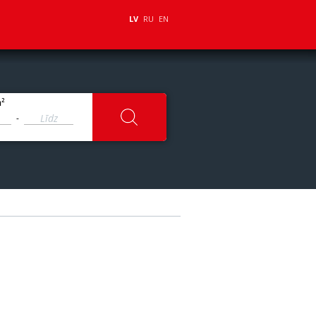
LV
RU
EN
2
m
-