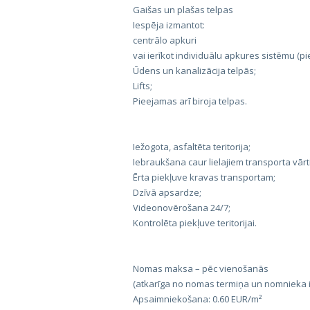
Gaišas un plašas telpas
Iespēja izmantot:
centrālo apkuri
vai ierīkot individuālu apkures sistēmu (p
Ūdens un kanalizācija telpās;
Lifts;
Pieejamas arī biroja telpas.
Iežogota, asfaltēta teritorija;
Iebraukšana caur lielajiem transporta vārt
Ērta piekļuve kravas transportam;
Dzīvā apsardze;
Videonovērošana 24/7;
Kontrolēta piekļuve teritorijai.
Nomas maksa – pēc vienošanās
(atkarīga no nomas termiņa un nomnieka i
Apsaimniekošana: 0.60 EUR/m²