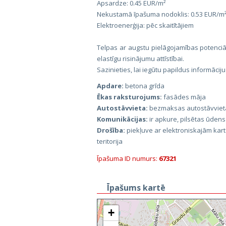
Apsardze: 0.45 EUR/m²
Nekustamā īpašuma nodoklis: 0.53 EUR/m
Elektroenerģija: pēc skaitītājiem
Telpas ar augstu pielāgojamības potenciā
elastīgu risinājumu attīstībai.
Sazinieties, lai iegūtu papildus informāciju
Apdare:
betona grīda
Ēkas raksturojums:
fasādes māja
Autostāvvieta:
bezmaksas autostāvviet
Komunikācijas:
ir apkure, pilsētas ūdens
Drošība:
piekļuve ar elektroniskajām kart
teritorija
Īpašuma ID numurs:
67321
Īpašums kartē
+