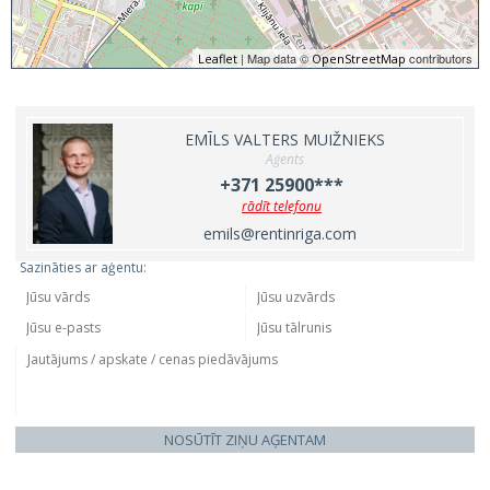
| Map data ©
contributors
Leaflet
OpenStreetMap
EMĪLS VALTERS MUIŽNIEKS
Aģents
+371 25900***
rādīt telefonu
emils@rentinriga.com
Sazināties ar aģentu:
NOSŪTĪT ZIŅU AĢENTAM