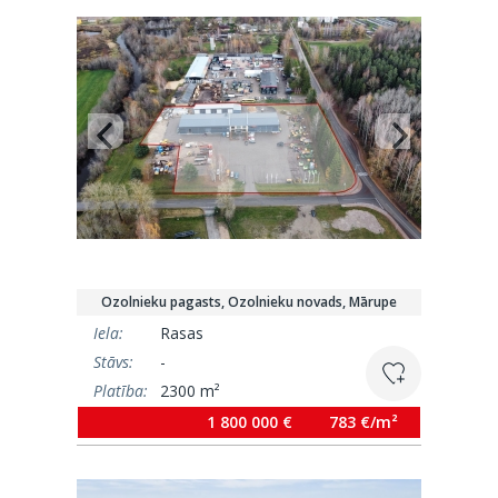
Ozolnieku pagasts, Ozolnieku novads, Mārupe
Iela:
Rasas
Stāvs:
-
Platība:
2300 m²
1 800 000 €
783 €/m²