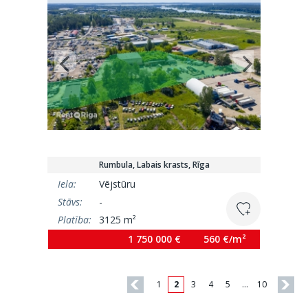
Rumbula, Labais krasts, Rīga
Iela:
Vējstūru
Stāvs:
-
Platība:
3125 m²
1 750 000 €
560 €/m²
1
2
3
4
5
…
10