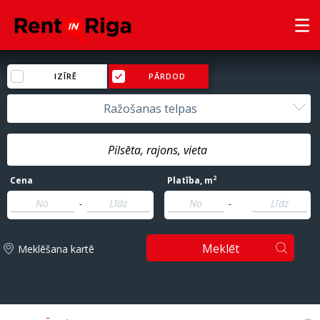
IZĪRĒ
PĀRDOD
Ražošanas telpas
2
Cena
Platība
, m
-
-
Meklēt
Meklēšana kartē