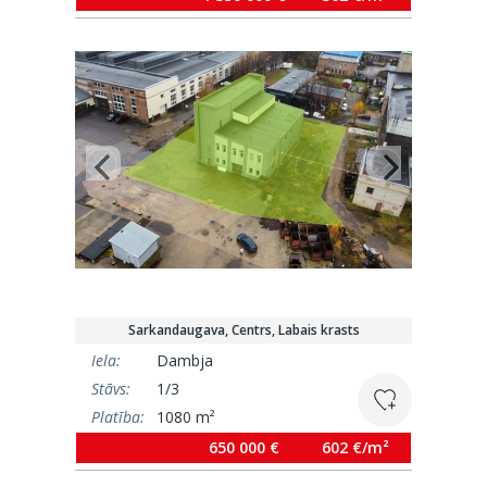
Sarkandaugava, Centrs, Labais krasts
Iela:
Dambja
Stāvs:
1/3
Platība:
1080 m²
650 000 €
602 €/m²