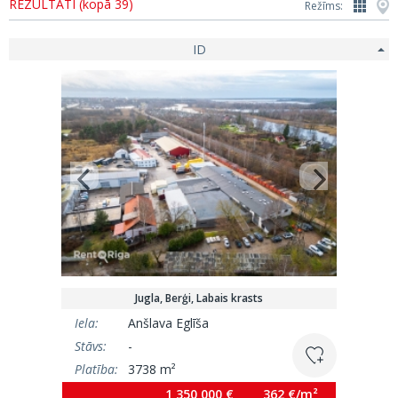
REZULTĀTI (kopā 39)
Režīms:
ID
Jugla, Berģi, Labais krasts
Iela:
Anšlava Eglīša
Stāvs:
-
Platība:
3738 m²
1 350 000 €
362 €/m²