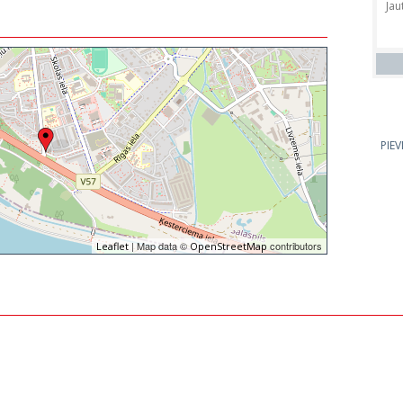
PIE
| Map data ©
contributors
Leaflet
OpenStreetMap