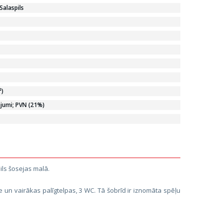
Salaspils
²)
jumi; PVN (21%)
ils šosejas malā.
āle un vairākas palīgtelpas, 3 WC. Tā šobrīd ir iznomāta spēļu