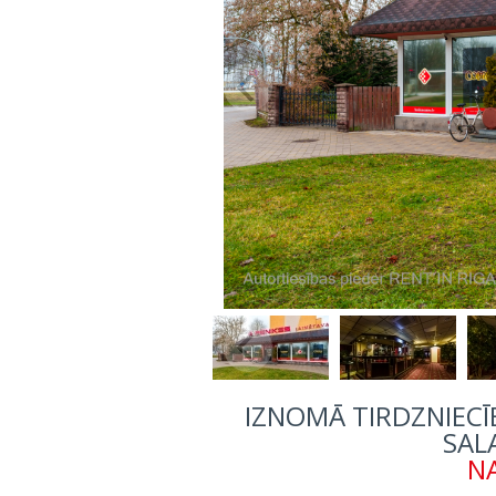
IZNOMĀ TIRDZNIECĪB
SALA
NA