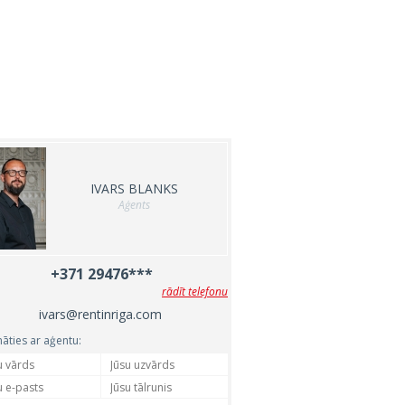
IVARS BLANKS
Aģents
+371 29476***
rādīt telefonu
ivars@rentinriga.com
nāties ar aģentu: