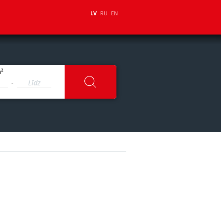
LV
RU
EN
2
m
-