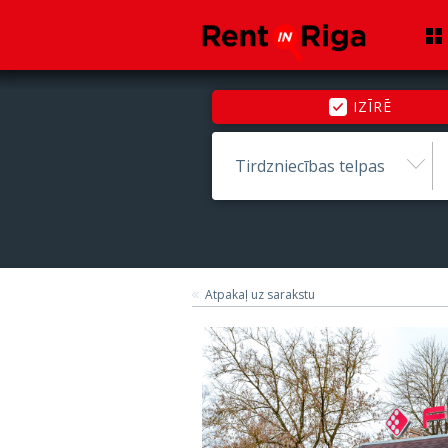
IZĪRĒ
Tirdzniecības telpas
Atpakaļ uz sarakstu