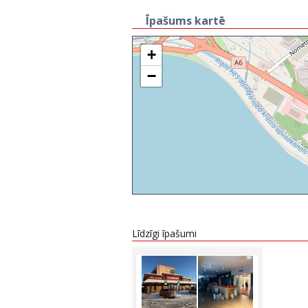
Īpašums kartē
+
−
Līdzīgi īpašumi