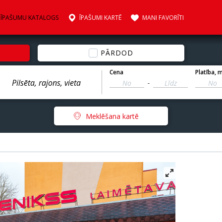
ĪPAŠUMU KATALOGS
ĪPAŠUMI KARTĒ
MANI FAVORĪTI
PĀRDOD
Cena
Platība
, 
-
Meklēšana kartē