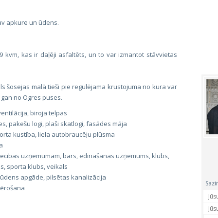
 nav apkure un ūdens.
vm, kas ir daļēji asfaltēts, un to var izmantot stāvvietas
ls šosejas malā tieši pie regulējama krustojuma no kura var
, gan no Ogres puses.
ntilācija, biroja telpas
s, pakešu logi, plaši skatlogi, fasādes māja
orta kustība, liela autobraucēju plūsma
a
iecības uzņēmumam, bārs, ēdināšanas uzņēmums, klubs,
 sporta klubs, veikals
 ūdens apgāde, pilsētas kanalizācija
Sazi
vērošana