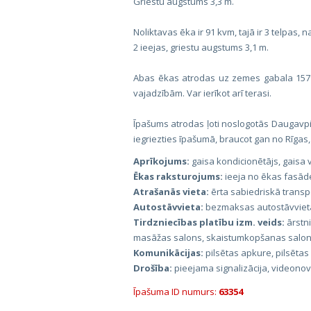
Griestu augstums 3,3 m.
Noliktavas ēka ir 91 kvm, tajā ir 3 telpas,
2 ieejas, griestu augstums 3,1 m.
Abas ēkas atrodas uz zemes gabala 1579 k
vajadzībām. Var ierīkot arī terasi.
Īpašums atrodas ļoti noslogotās Daugavpi
iegriezties īpašumā, braucot gan no Rīgas
Aprīkojums:
gaisa kondicionētājs, gaisa ve
Ēkas raksturojums:
ieeja no ēkas fasāde
Atrašanās vieta:
ērta sabiedriskā transp
Autostāvvieta:
bezmaksas autostāvviet
Tirdzniecības platību izm. veids:
ārstn
masāžas salons, skaistumkopšanas salons,
Komunikācijas:
pilsētas apkure, pilsētas
Drošība:
pieejama signalizācija, videono
Īpašuma ID numurs:
63354