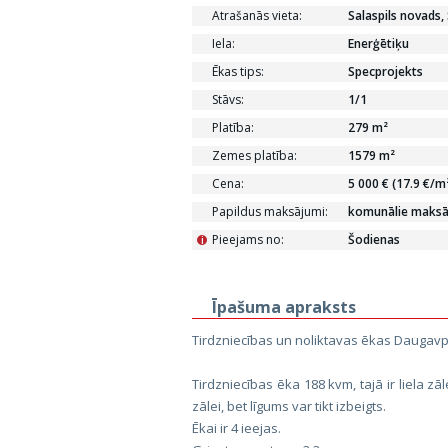
Atrašanās vieta:
Salaspils novads, 
Iela:
Enerģētiķu
Ēkas tips:
Specprojekts
Stāvs:
1/1
Platība:
279 m²
Zemes platība:
1579 m²
Cena:
5 000 € (17.9 €/m
Papildus maksājumi:
komunālie maksā
Pieejams no:
Šodienas
i
Īpašuma apraksts
Tirdzniecības un noliktavas ēkas Daugavp
Tirdzniecības ēka 188 kvm, tajā ir liela z
zālei, bet līgums var tikt izbeigts.
Ēkai ir 4 ieejas.