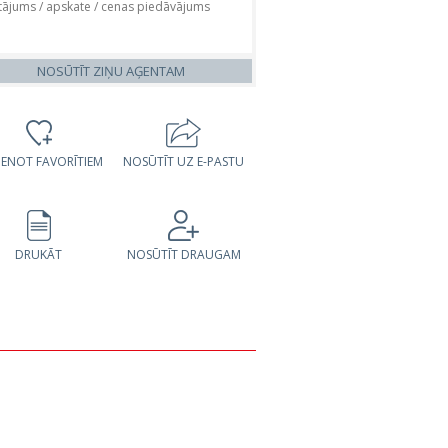
NOSŪTĪT ZIŅU AĢENTAM
VIENOT FAVORĪTIEM
NOSŪTĪT UZ E-PASTU
DRUKĀT
NOSŪTĪT DRAUGAM