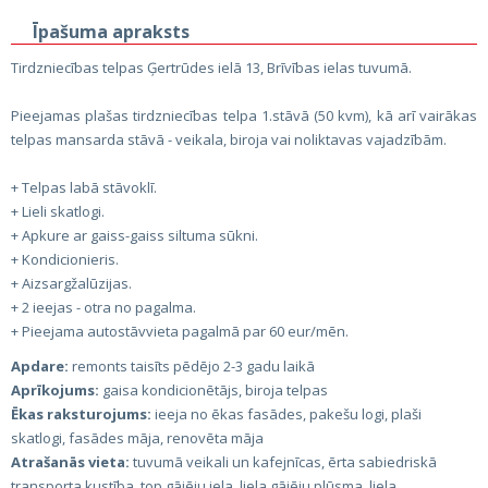
Īpašuma apraksts
Tirdzniecības telpas Ģertrūdes ielā 13, Brīvības ielas tuvumā.
Pieejamas plašas tirdzniecības telpa 1.stāvā (50 kvm), kā arī vairākas
telpas mansarda stāvā - veikala, biroja vai noliktavas vajadzībām.
+ Telpas labā stāvoklī.
+ Lieli skatlogi.
+ Apkure ar gaiss-gaiss siltuma sūkni.
+ Kondicionieris.
+ Aizsargžalūzijas.
+ 2 ieejas - otra no pagalma.
+ Pieejama autostāvvieta pagalmā par 60 eur/mēn.
Apdare:
remonts taisīts pēdējo 2-3 gadu laikā
Aprīkojums:
gaisa kondicionētājs, biroja telpas
Ēkas raksturojums:
ieeja no ēkas fasādes, pakešu logi, plaši
skatlogi, fasādes māja, renovēta māja
Atrašanās vieta:
tuvumā veikali un kafejnīcas, ērta sabiedriskā
transporta kustība, top gājēju iela, liela gājēju plūsma, liela