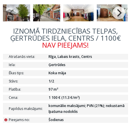
IZNOMĀ TIRDZNIECĪBAS TELPAS,
ĢERTRŪDES IELA, CENTRS / 1100€
NAV PIEEJAMS!
Atrašanās vieta:
Rīga, Labais krasts, Centrs
Iela:
Ģertrūdes
Ēkas tips:
Koka māja
Stāvs:
1/2
Platība:
97 m²
Cena:
1 100 € (11.3 €/m²)
komunālie maksājumi; PVN (21%); nekustamā
Papildus maksājumi:
īpašuma nodoklis
Pieejams no:
Šodienas
i