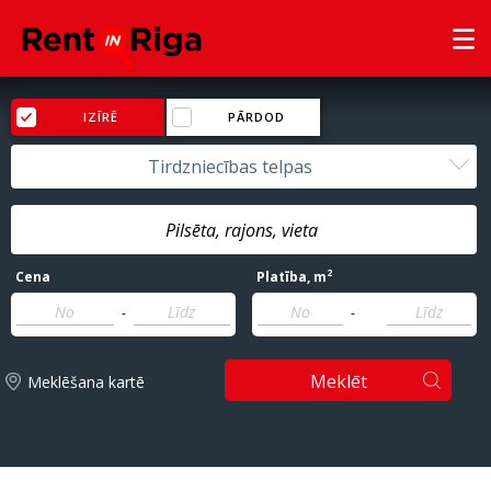
IZĪRĒ
PĀRDOD
Tirdzniecības telpas
2
Cena
Platība
, m
-
-
Meklēt
Meklēšana kartē