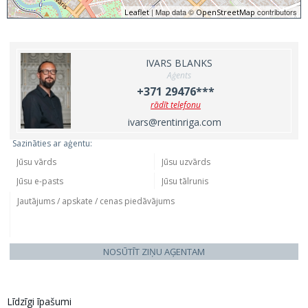
| Map data ©
contributors
Leaflet
OpenStreetMap
IVARS BLANKS
Aģents
+371 29476***
rādīt telefonu
ivars@rentinriga.com
Sazināties ar aģentu:
NOSŪTĪT ZIŅU AĢENTAM
Līdzīgi īpašumi