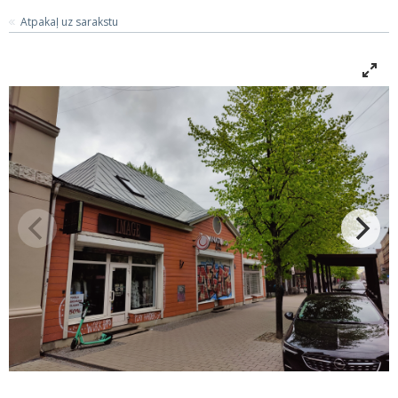
Atpakaļ uz sarakstu