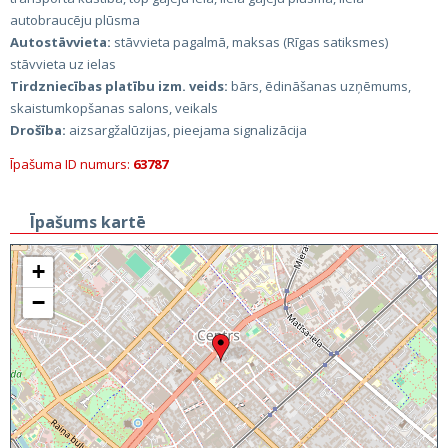
autobraucēju plūsma
Autostāvvieta:
stāvvieta pagalmā, maksas (Rīgas satiksmes)
stāvvieta uz ielas
Tirdzniecības platību izm. veids:
bārs, ēdināšanas uzņēmums,
skaistumkopšanas salons, veikals
Drošība:
aizsargžalūzijas, pieejama signalizācija
Īpašuma ID numurs:
63787
Īpašums kartē
+
−