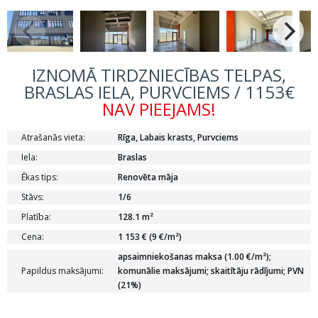
IZNOMĀ TIRDZNIECĪBAS TELPAS,
BRASLAS IELA, PURVCIEMS / 1153€
NAV PIEEJAMS!
Atrašanās vieta:
Rīga, Labais krasts, Purvciems
Iela:
Braslas
Ēkas tips:
Renovēta māja
Stāvs:
1/6
Platība:
128.1 m²
Cena:
1 153 € (9 €/m²)
apsaimniekošanas maksa (1.00 €/m²);
Papildus maksājumi:
komunālie maksājumi; skaitītāju rādījumi; PVN
(21%)