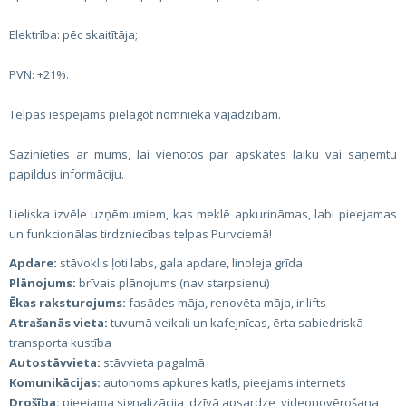
Elektrība: pēc skaitītāja;
PVN: +21%.
Telpas iespējams pielāgot nomnieka vajadzībām.
Sazinieties ar mums, lai vienotos par apskates laiku vai saņemtu
papildus informāciju.
Lieliska izvēle uzņēmumiem, kas meklē apkurināmas, labi pieejamas
un funkcionālas tirdzniecības telpas Purvciemā!
Apdare:
stāvoklis ļoti labs, gala apdare, linoleja grīda
Plānojums:
brīvais plānojums (nav starpsienu)
Ēkas raksturojums:
fasādes māja, renovēta māja, ir lifts
Atrašanās vieta:
tuvumā veikali un kafejnīcas, ērta sabiedriskā
transporta kustība
Autostāvvieta:
stāvvieta pagalmā
Komunikācijas:
autonoms apkures katls, pieejams internets
Drošība:
pieejama signalizācija, dzīvā apsardze, videonovērošana