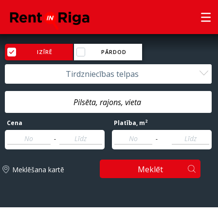
IZĪRĒ
PĀRDOD
Tirdzniecības telpas
2
Cena
Platība
, m
-
-
Meklēt
Meklēšana kartē