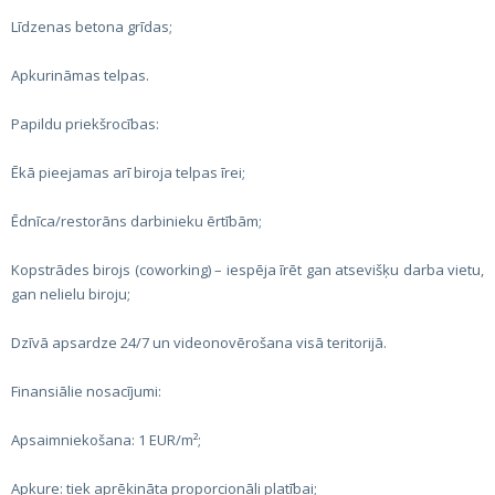
Līdzenas betona grīdas;
Apkurināmas telpas.
Papildu priekšrocības:
Ēkā pieejamas arī biroja telpas īrei;
Ēdnīca/restorāns darbinieku ērtībām;
Kopstrādes birojs (coworking) – iespēja īrēt gan atsevišķu darba vietu,
gan nelielu biroju;
Dzīvā apsardze 24/7 un videonovērošana visā teritorijā.
Finansiālie nosacījumi:
Apsaimniekošana: 1 EUR/m²;
Apkure: tiek aprēķināta proporcionāli platībai;