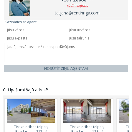
rādīt telefonu
tatjana@rentinriga.com
Sazināties ar aģentu:
NOSŪTĪT ZIŅU AĢENTAM
Citi īpašumi šajā adresē
Tirdzniecības telpas,
Tirdzniecības telpas,
Tir
Braslas iela, 217m²
Braslas iela, 128m²
Br