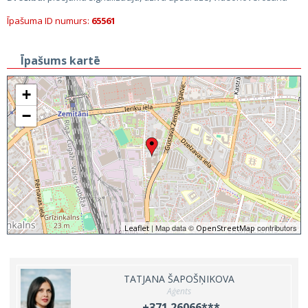
Īpašuma ID numurs:
65561
Īpašums kartē
+
−
| Map data ©
contributors
Leaflet
OpenStreetMap
TATJANA ŠAPOŠŅIKOVA
Aģents
+371 26066***