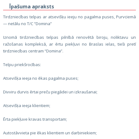
Īpašuma apraksts
Tirdzniecības telpas ar atsevišķu ieeju no pagalma puses, Purvciemā
— netālu no T/C “Domina”
Iznomā tirdzniecības telpas pilnībā renovētā biroju, noliktavu un
ražošanas kompleksā, ar ērtu piekļuvi no Braslas ielas, tieši pretī
tirdzniecības centram “Domina”.
Telpu priekšrocības:
Atsevišķa ieeja no ēkas pagalma puses;
Divviru durvis ērtai preču piegādei un izkraušanai;
Atsevišķa ieeja klientiem;
Ērta piekļuve kravas transportam;
Autostāvvieta pie ēkas klientiem un darbiniekiem;