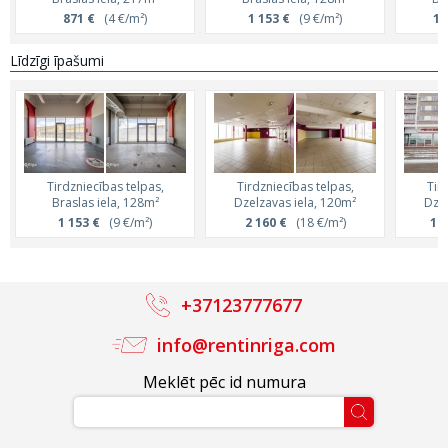
871 €
(4 €/m²)
1 153 €
(9 €/m²)
1 
Līdzīgi īpašumi
Tirdzniecības telpas,
Tirdzniecības telpas,
Tir
Braslas iela, 128m²
Dzelzavas iela, 120m²
Dzel
1 153 €
(9 €/m²)
2 160 €
(18 €/m²)
1 6
+37123777677
info@rentinriga.com
Meklēt pēc id numura