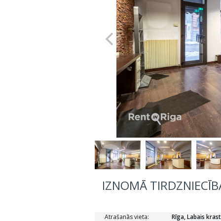
IZNOMĀ TIRDZNIECĪBA
Atrašanās vieta:
Rīga, Labais krast