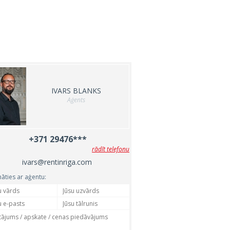
IVARS BLANKS
Aģents
+371 29476***
rādīt telefonu
ivars@rentinriga.com
nāties ar aģentu: