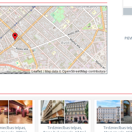
PIE
| Map data ©
contributors
Leaflet
OpenStreetMap
niecības telpas,
Tirdzniecības telpas,
Tirdzniecības tel