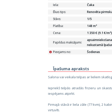
Iela:
Čaka
Ēkas tips:
Renovēta pirmska
Stāvs:
1/5
Platība:
148 m²
Cena:
1 350 € (9.1 €/m²)
apsaimniekošanas
Papildus maksājumi:
nekustamā īpašu
Pieejams no:
Šodienas
i
Īpašuma apraksts
Salona vai veikala telpas ar lieliem skatlo
Iepriekš telpās atradās frizieru un ska
iespējams atpirkt.
Pirmajā stāvā ir liela zāle (77 kvm), 2 kab
virtuvīti.