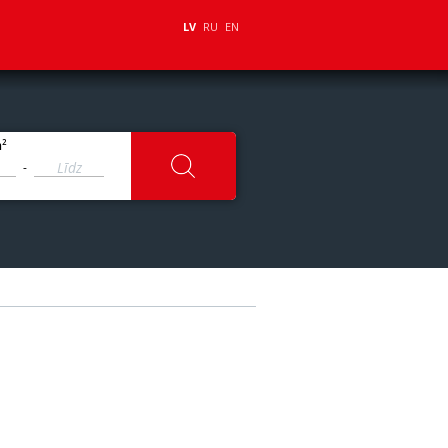
LV
RU
EN
2
m
-