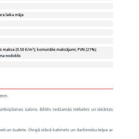
ra laika māja
 maksa (0.50 €/m²); komunālie maksājumi; PVN (21%);
ma nodoklis
giem.
istumkopšanas salons. Bildēs redzamās mēbeles un iekārtas
ineti un tualete. Otrajā stāvā kabinets un darbinieku telpa ar