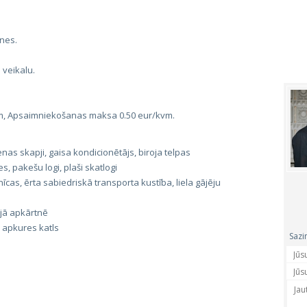
tnes.
 veikalu.
m, Apsaimniekošanas maksa 0.50 eur/kvm.
enas skapji, gaisa kondicionētājs, biroja telpas
, pakešu logi, plaši skatlogi
īcas, ērta sabiedriskā transporta kustība, liela gājēju
jā apkārtnē
apkures katls
Sazi