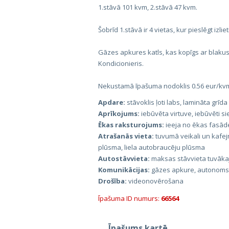
1.stāvā 101 kvm, 2.stāvā 47 kvm.
Šobrīd 1.stāvā ir 4 vietas, kur pieslēgt izlie
Gāzes apkures katls, kas kopīgs ar blakus
Kondicionieris.
Nekustamā īpašuma nodoklis 0.56 eur/kv
Apdare:
stāvoklis ļoti labs, lamināta grīda
Aprīkojums:
iebūvēta virtuve, iebūvēti si
Ēkas raksturojums:
ieeja no ēkas fasādes
Atrašanās vieta:
tuvumā veikali un kafejn
plūsma, liela autobraucēju plūsma
Autostāvvieta:
maksas stāvvieta tuvāka
Komunikācijas:
gāzes apkure, autonoms 
Drošība:
videonovērošana
Īpašuma ID numurs:
66564
Īpašums kartē