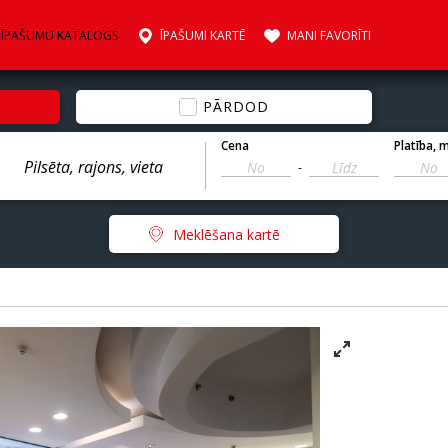
ĪPAŠUMU KATALOGS
ĪPAŠUMI KARTĒ
MANI FAVORĪTI
PĀRDOD
Cena
Platība
, 
-
Meklēšana kartē