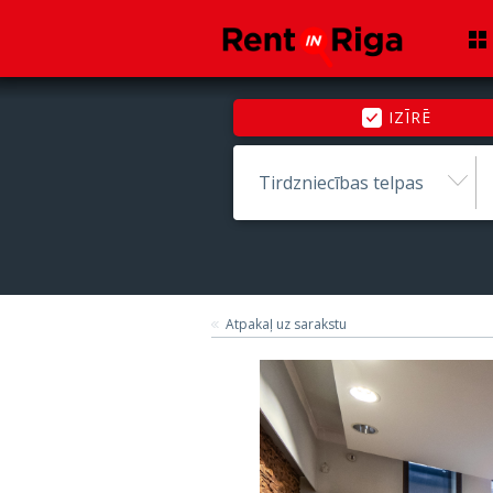
IZĪRĒ
Tirdzniecības telpas
Atpakaļ uz sarakstu