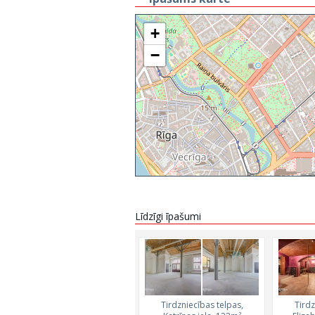
+
−
Līdzīgi īpašumi
Tirdzniecības telpas,
Tirdz