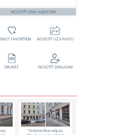
NOSŪTĪT ZIŅU AĢENTAM
VIENOT FAVORĪTIEM
NOSŪTĪT UZ E-PASTU
DRUKĀT
NOSŪTĪT DRAUGAM
pas,
Tirdzniecības telpas,
Tirdzniecības telpas,