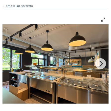
Atpakaļ uz sarakstu