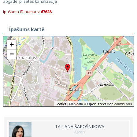
apgāde, pilsētas kanalizācija
Īpašuma ID numurs:
67628
Īpašums kartē
+
−
| Map data ©
contributors
Leaflet
OpenStreetMap
TATJANA ŠAPOŠŅIKOVA
Aģents