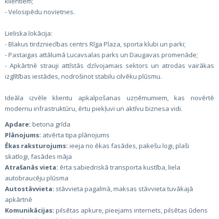
klientiem;
- Velosipēdu novietnes.
Lieliska lokācija:
- Blakus tirdzniecības centrs Rīga Plaza, sporta klubi un parki;
- Pastaigas attālumā Lucavsalas parks un Daugavas promenāde;
- Apkārtnē strauji attīstās dzīvojamais sektors un atrodas vairākas
izglītības iestādes, nodrošinot stabilu cilvēku plūsmu.
Ideāla izvēle klientu apkalpošanas uzņēmumiem, kas novērtē
modernu infrastruktūru, ērtu piekļuvi un aktīvu biznesa vidi.
Apdare:
betona grīda
Plānojums:
atvērta tipa plānojums
Ēkas raksturojums:
ieeja no ēkas fasādes, pakešu logi, plaši
skatlogi, fasādes māja
Atrašanās vieta:
ērta sabiedriskā transporta kustība, liela
autobraucēju plūsma
Autostāvvieta:
stāvvieta pagalmā, maksas stāvvieta tuvākajā
apkārtnē
Komunikācijas:
pilsētas apkure, pieejams internets, pilsētas ūdens