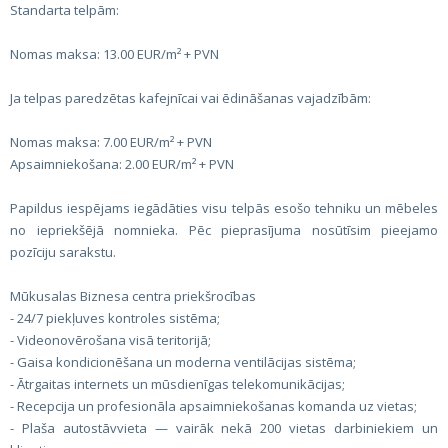
Standarta telpām:
Nomas maksa: 13.00 EUR/m² + PVN
Ja telpas paredzētas kafejnīcai vai ēdināšanas vajadzībām:
Nomas maksa: 7.00 EUR/m² + PVN
Apsaimniekošana: 2.00 EUR/m² + PVN
Papildus iespējams iegādāties visu telpās esošo tehniku un mēbeles
no iepriekšējā nomnieka. Pēc pieprasījuma nosūtīsim pieejamo
pozīciju sarakstu.
Mūkusalas Biznesa centra priekšrocības
- 24/7 piekļuves kontroles sistēma;
- Videonovērošana visā teritorijā;
- Gaisa kondicionēšana un moderna ventilācijas sistēma;
- Ātrgaitas internets un mūsdienīgas telekomunikācijas;
- Recepcija un profesionāla apsaimniekošanas komanda uz vietas;
- Plaša autostāvvieta — vairāk nekā 200 vietas darbiniekiem un