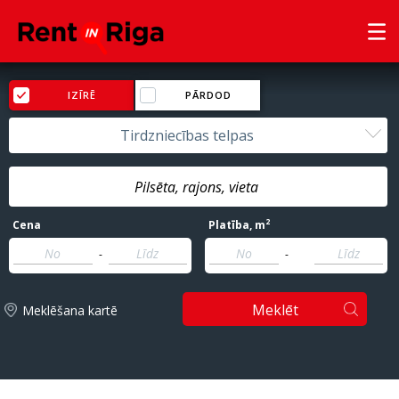
IZĪRĒ
PĀRDOD
Tirdzniecības telpas
2
Cena
Platība
, m
-
-
Meklēt
Meklēšana kartē