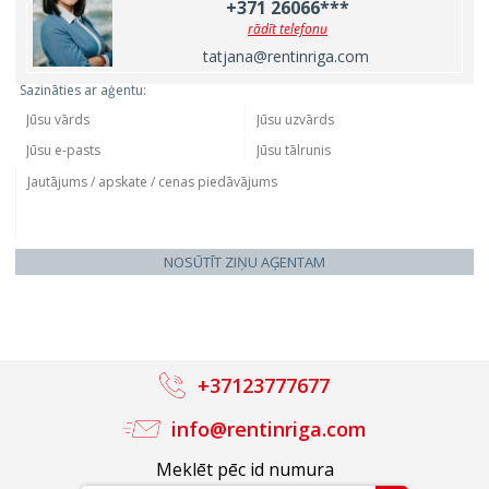
+371 26066***
rādīt telefonu
tatjana@rentinriga.com
Sazināties ar aģentu:
NOSŪTĪT ZIŅU AĢENTAM
+37123777677
info@rentinriga.com
Meklēt pēc id numura