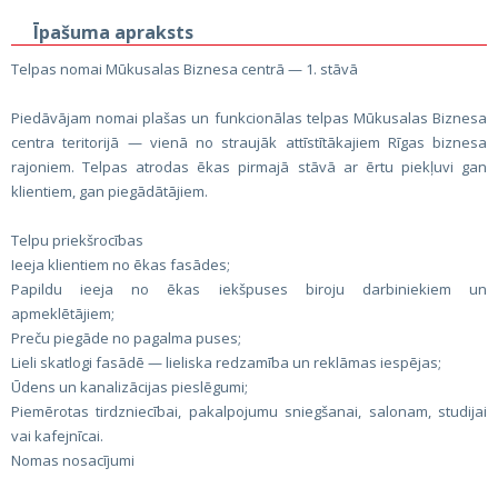
Īpašuma apraksts
Telpas nomai Mūkusalas Biznesa centrā — 1. stāvā
Piedāvājam nomai plašas un funkcionālas telpas Mūkusalas Biznesa
centra teritorijā — vienā no straujāk attīstītākajiem Rīgas biznesa
rajoniem. Telpas atrodas ēkas pirmajā stāvā ar ērtu piekļuvi gan
klientiem, gan piegādātājiem.
Telpu priekšrocības
Ieeja klientiem no ēkas fasādes;
Papildu ieeja no ēkas iekšpuses biroju darbiniekiem un
apmeklētājiem;
Preču piegāde no pagalma puses;
Lieli skatlogi fasādē — lieliska redzamība un reklāmas iespējas;
Ūdens un kanalizācijas pieslēgumi;
Piemērotas tirdzniecībai, pakalpojumu sniegšanai, salonam, studijai
vai kafejnīcai.
Nomas nosacījumi