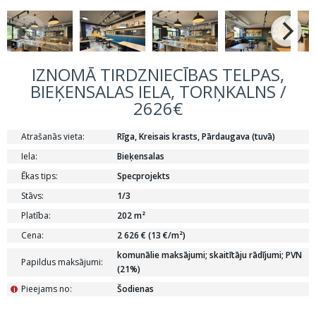
IZNOMĀ TIRDZNIECĪBAS TELPAS,
BIEĶENSALAS IELA, TORŅKALNS /
2626€
Atrašanās vieta:
Rīga, Kreisais krasts, Pārdaugava (tuvā)
Iela:
Bieķensalas
Ēkas tips:
Specprojekts
Stāvs:
1/3
Platība:
202 m²
Cena:
2 626 € (13 €/m²)
komunālie maksājumi; skaitītāju rādījumi; PVN
Papildus maksājumi:
(21%)
Pieejams no:
Šodienas
i