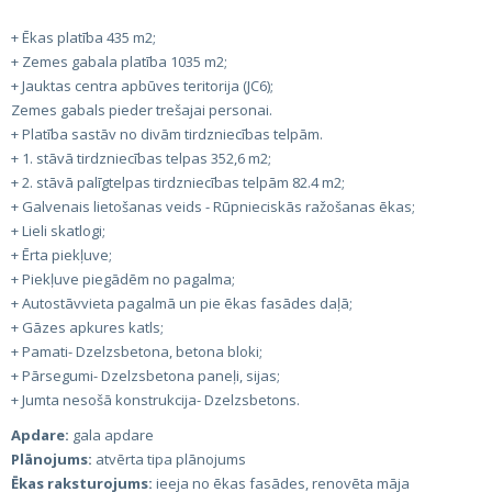
+ Ēkas platība 435 m2;
+ Zemes gabala platība 1035 m2;
+ Jauktas centra apbūves teritorija (JC6);
Zemes gabals pieder trešajai personai.
+ Platība sastāv no divām tirdzniecības telpām.
+ 1. stāvā tirdzniecības telpas 352,6 m2;
+ 2. stāvā palīgtelpas tirdzniecības telpām 82.4 m2;
+ Galvenais lietošanas veids - Rūpnieciskās ražošanas ēkas;
+ Lieli skatlogi;
+ Ērta piekļuve;
+ Piekļuve piegādēm no pagalma;
+ Autostāvvieta pagalmā un pie ēkas fasādes daļā;
+ Gāzes apkures katls;
+ Pamati- Dzelzsbetona, betona bloki;
+ Pārsegumi- Dzelzsbetona paneļi, sijas;
+ Jumta nesošā konstrukcija- Dzelzsbetons.
Apdare:
gala apdare
Plānojums:
atvērta tipa plānojums
Ēkas raksturojums:
ieeja no ēkas fasādes, renovēta māja