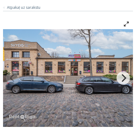
Atpakaļ uz sarakstu