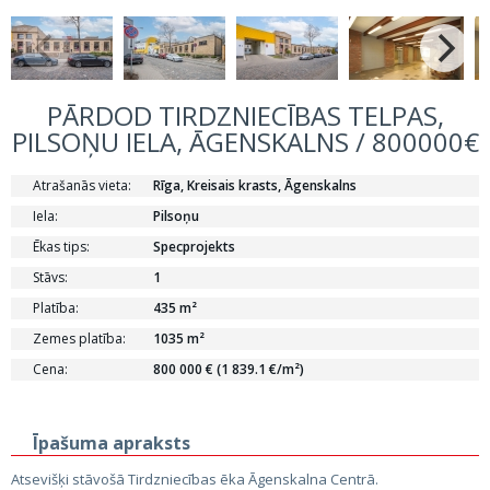
PĀRDOD TIRDZNIECĪBAS TELPAS,
PILSOŅU IELA, ĀGENSKALNS / 800000€
Atrašanās vieta:
Rīga, Kreisais krasts, Āgenskalns
Iela:
Pilsoņu
Ēkas tips:
Specprojekts
Stāvs:
1
Platība:
435 m²
Zemes platība:
1035 m²
Cena:
800 000 € (1 839.1 €/m²)
Īpašuma apraksts
Atsevišķi stāvošā Tirdzniecības ēka Āgenskalna Centrā.