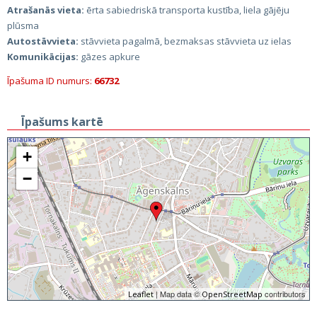
Atrašanās vieta:
ērta sabiedriskā transporta kustība, liela gājēju
plūsma
Autostāvvieta:
stāvvieta pagalmā, bezmaksas stāvvieta uz ielas
Komunikācijas:
gāzes apkure
Īpašuma ID numurs:
66732
Īpašums kartē
+
−
| Map data ©
contributors
Leaflet
OpenStreetMap