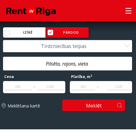
IZĪRĒ
PĀRDOD
Tirdzniecības telpas
2
Cena
Platība
, m
-
-
Meklēt
Meklēšana kartē