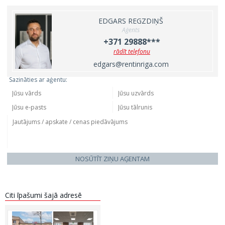
EDGARS REGZDIŅŠ
Aģents
+371 29888***
rādīt telefonu
edgars@rentinriga.com
Sazināties ar aģentu:
NOSŪTĪT ZIŅU AĢENTAM
Citi īpašumi šajā adresē