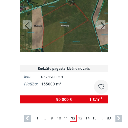
Rudzātu pagasts, Līvānu novads
Iela:
uzvaras iela
Platība:
155000 m²
90 000 €
1 €/m²
1
…
9
10
11
12
13
14
15
…
83