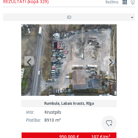
REZULTĀTI (kopā 329)
Režīms:
ID
Rumbula, Labais krasts, Rīga
Iela:
Krustpils
Platība:
8910 m²
950 000 €
107 €/m²