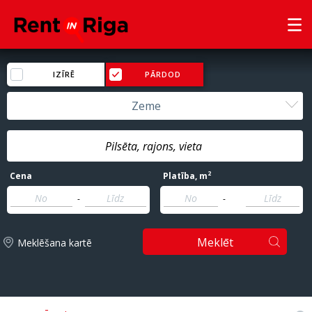
IZĪRĒ
PĀRDOD
Zeme
2
Cena
Platība
, m
-
-
Meklēt
Meklēšana kartē