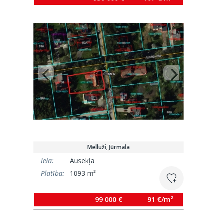
Melluži, Jūrmala
Iela:
Ausekļa
Platība:
1093 m²
99 000 €
91 €/m²