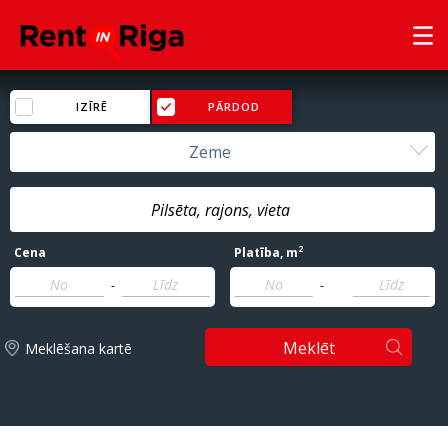
IZĪRĒ
PĀRDOD
Zeme
2
Cena
Platība
, m
-
-
Meklēt
Meklēšana kartē