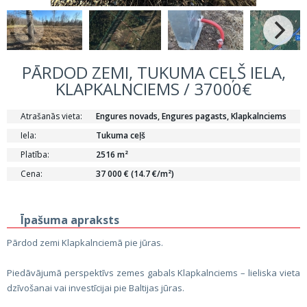
PĀRDOD ZEMI, TUKUMA CEĻŠ IELA,
KLAPKALNCIEMS / 37000€
Atrašanās vieta:
Engures novads, Engures pagasts, Klapkalnciems
Iela:
Tukuma ceļš
Platība:
2516 m²
Cena:
37 000 € (14.7 €/m²)
Īpašuma apraksts
Pārdod zemi Klapkalnciemā pie jūras.
Piedāvājumā perspektīvs zemes gabals Klapkalnciems – lieliska vieta
dzīvošanai vai investīcijai pie Baltijas jūras.