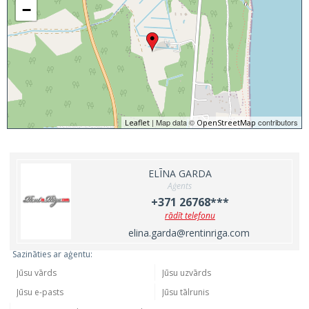
−
| Map data ©
contributors
Leaflet
OpenStreetMap
ELĪNA GARDA
Aģents
+371 26768***
rādīt telefonu
elina.garda@rentinriga.com
Sazināties ar aģentu: