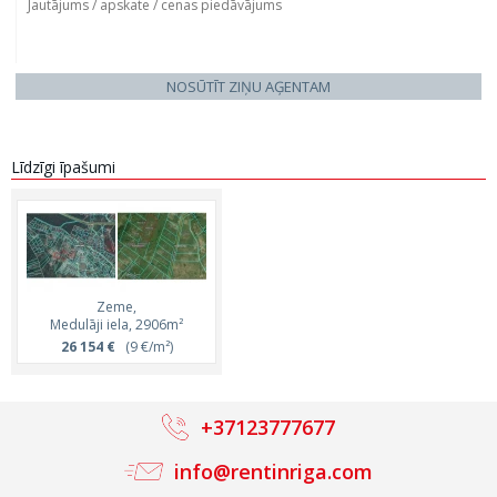
NOSŪTĪT ZIŅU AĢENTAM
Līdzīgi īpašumi
Zeme,
Medulāji iela, 2906m²
26 154 €
(9 €/m²)
+37123777677
info@rentinriga.com