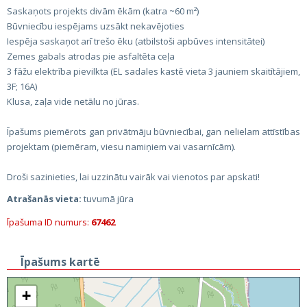
Saskaņots projekts divām ēkām (katra ~60 m²)
Būvniecību iespējams uzsākt nekavējoties
Iespēja saskaņot arī trešo ēku (atbilstoši apbūves intensitātei)
Zemes gabals atrodas pie asfaltēta ceļa
3 fāžu elektrība pievilkta (EL sadales kastē vieta 3 jauniem skaitītājiem,
3F; 16A)
Klusa, zaļa vide netālu no jūras.
Īpašums piemērots gan privātmāju būvniecībai, gan nelielam attīstības
projektam (piemēram, viesu namiņiem vai vasarnīcām).
Droši sazinieties, lai uzzinātu vairāk vai vienotos par apskati!
Atrašanās vieta:
tuvumā jūra
Īpašuma ID numurs:
67462
Īpašums kartē
+