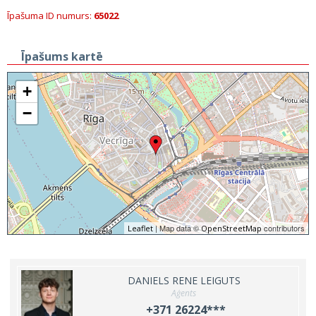
Īpašuma ID numurs:
65022
Īpašums kartē
+
−
| Map data ©
contributors
Leaflet
OpenStreetMap
DANIELS RENE LEIGUTS
Aģents
+371 26224***