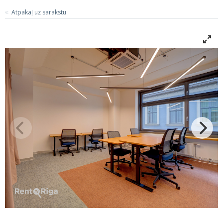
Atpakaļ uz sarakstu