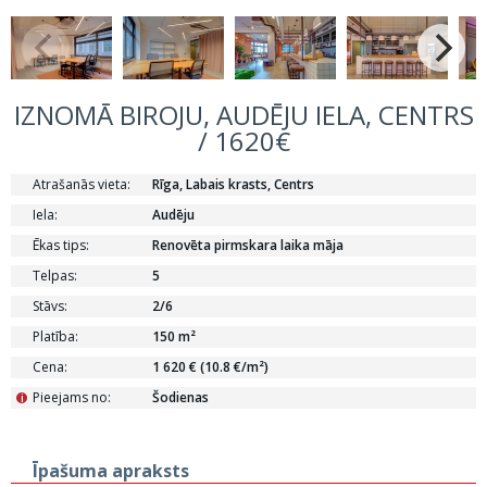
IZNOMĀ BIROJU, AUDĒJU IELA, CENTRS
/ 1620€
Atrašanās vieta:
Rīga, Labais krasts, Centrs
Iela:
Audēju
Ēkas tips:
Renovēta pirmskara laika māja
Telpas:
5
Stāvs:
2/6
Platība:
150 m²
Cena:
1 620 € (10.8 €/m²)
Pieejams no:
Šodienas
i
Īpašuma apraksts