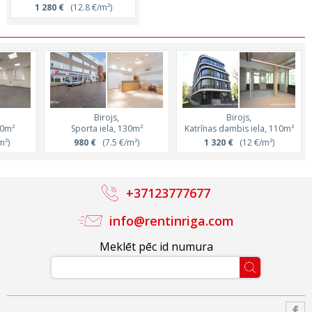
1 280 €
(12.8 €/m²)
Birojs,
Birojs,
50m²
Sporta iela, 130m²
Katrīnas dambis iela, 110m²
m²)
980 €
(7.5 €/m²)
1 320 €
(12 €/m²)
+37123777677
info@rentinriga.com
Meklēt pēc id numura