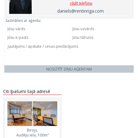
rādīt telefonu
daniels@rentinriga.com
Sazināties ar aģentu:
NOSŪTĪT ZIŅU AĢENTAM
Citi īpašumi šajā adresē
Birojs,
Audēju iela, 100m²