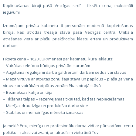
Koplietošanas biroji pašā Vecrīgas sirdī – fiksēta cena, maksimāli
ieguvumi
Iznomājam privātu kabinetu 6 personām modernā koplietošanas
birojā, kas atrodas trešajā stāvā pašā Vecrīgas centrā. Unikāla
atrašanās vieta ar plašu priekšrocību klāstu ērtam un produktīvam
darbam.
Fiksēta cena – 1620 EUR/mēnesī par kabinetu, kurā iekļauts:
– Vairākas telefona būdiņas privātām sarunām
– Augstumā regulējami darba galdi ērtam darbam sēdus vai stāvus
– Mazā virtuve ar atpūtas zonu šajā stāvā un papildus – plaša galvenā
virtuve ar vairākām atpūtas zonām ēkas otrajā stāvā
– Bezmaksas kafija un tēja
– Tikšanās telpas – rezervējamas tikai tad, kad tās nepieciešamas
– Mierīga, draudzīga un produktīva darba vide
– Stabilas un nemainīgas mēneša izmaksas
Ja meklē ērtu, mierīgu un profesionālu darba vidi ar pārskatāmu cenu
politiku – raksti vai zvani, un atradīsim vietu tieši Tev.