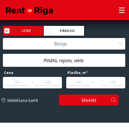
IZĪRĒ
PĀRDOD
Birojs
2
Cena
Platība
, m
-
-
Meklēt
Meklēšana kartē