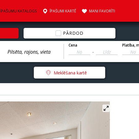
ĪPAŠUMU KATALOGS
ĪPAŠUMI KARTĒ
MANI FAVORĪTI
PĀRDOD
Cena
Platība
, 
-
Meklēšana kartē