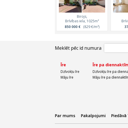
Birojs,
Brīvības iela, 1025m²
Brīv
850 000 €
(829 €/m²)
37
Meklēt pēc id numura
Īre
Īre pa diennaktī
Dzīvokļu īre
Dzīvokļu īre pa dienn
Māju īre
Māju īre pa diennaktī
Par mums
Pakalpojumi
Piedāvā