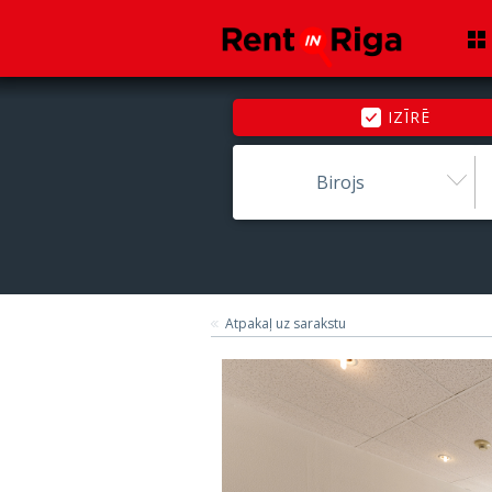
IZĪRĒ
Birojs
Atpakaļ uz sarakstu