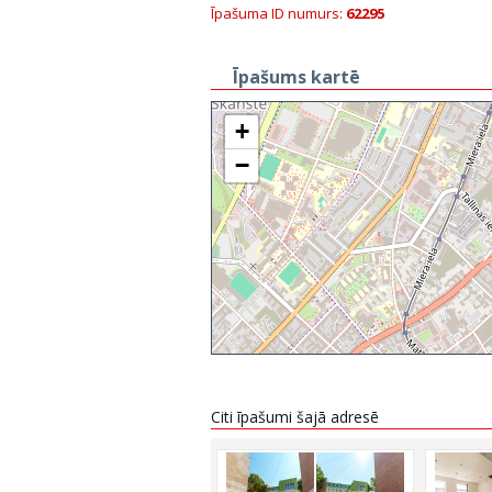
Īpašuma ID numurs:
62295
Īpašums kartē
+
−
Citi īpašumi šajā adresē