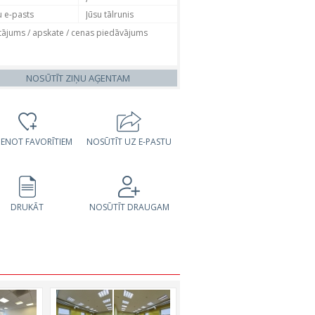
NOSŪTĪT ZIŅU AĢENTAM
VIENOT FAVORĪTIEM
NOSŪTĪT UZ E-PASTU
DRUKĀT
NOSŪTĪT DRAUGAM