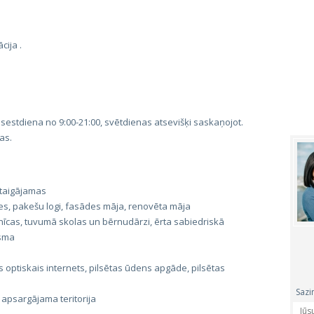
ija .
 sestdiena no 9:00-21:00, svētdienas atsevišķi saskaņojot.
jas.
staigājamas
s, pakešu logi, fasādes māja, renovēta māja
nīcas, tuvumā skolas un bērnudārzi, ērta sabiedriskā
ūsma
 optiskais internets, pilsētas ūdens apgāde, pilsētas
Sazi
 apsargājama teritorija