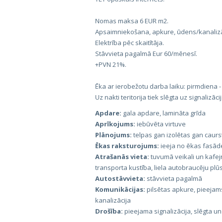
Nomas maksa 6 EUR m2.
Apsaimniekošana, apkure, ūdens/kanalizāc
Elektrība pēc skaitītāja.
Stāvvieta pagalmā Eur 60/mēnesī.
+PVN 21%.
Ēka ar ierobežotu darba laiku: pirmdiena -
Uz nakti teritorija tiek slēgta uz signalizāci
Apdare:
gala apdare, lamināta grīda
Aprīkojums:
iebūvēta virtuve
Plānojums:
telpas gan izolētas gan caur
Ēkas raksturojums:
ieeja no ēkas fasāde
Atrašanās vieta:
tuvumā veikali un kafej
transporta kustība, liela autobraucēju pl
Autostāvvieta:
stāvvieta pagalmā
Komunikācijas:
pilsētas apkure, pieejams
kanalizācija
Drošība:
pieejama signalizācija, slēgta un