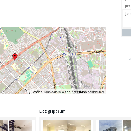
PIE
| Map data ©
contributors
Leaflet
OpenStreetMap
Līdzīgi īpašumi