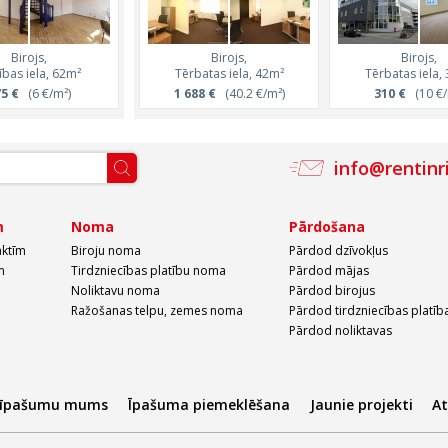
Birojs,
Birojs,
Birojs,
Birojs,
ības iela, 62m²
Brīvības iela, 32m²
Tērbatas iela, 42m²
Tērbatas iela,
5 €
(6 €/m²)
1 688 €
224 €
(7 €/m²)
(40.2 €/m²)
310 €
(10 €/
info@rentinr
m
Noma
Pārdošana
aktīm
Biroju noma
Pārdod dzīvokļus
m
Tirdzniecības platību noma
Pārdod mājas
Noliktavu noma
Pārdod birojus
Ražošanas telpu, zemes noma
Pārdod tirdzniecības platīb
Pārdod noliktavas
 īpašumu mums
Īpašuma piemeklēšana
Jaunie projekti
A