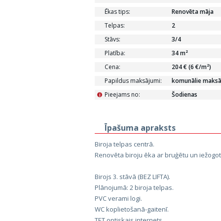
Ēkas tips:
Renovēta māja
Telpas:
2
Stāvs:
3/4
Platība:
34 m²
Cena:
204 € (6 €/m²)
Papildus maksājumi:
komunālie maksāju
Pieejams no:
Šodienas
i
Īpašuma apraksts
Biroja telpas centrā.
Renovēta biroju ēka ar bruģētu un iežogotu 
Birojs 3. stāvā (BEZ LIFTA).
Plānojumā: 2 biroja telpas.
PVC verami logi.
WC koplietošanā-gaitenī.
TET optiskais internets.