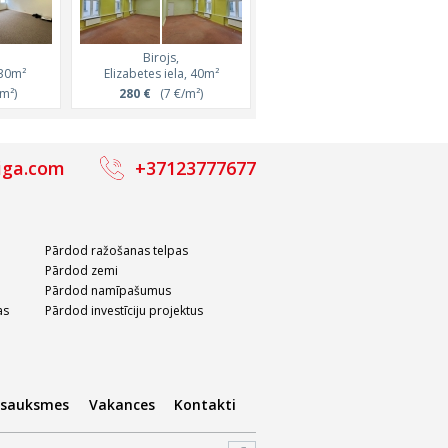
Birojs,
Birojs,
 30m²
Elizabetes iela, 40m²
Roberta Hirša iela iela
m²)
280 €
(7 €/m²)
1 050 €
(26.3 €/m²)
iga.com
+37123777677
Pārdod ražošanas telpas
Pārdod zemi
Pārdod namīpašumus
as
Pārdod investīciju projektus
tsauksmes
Vakances
Kontakti