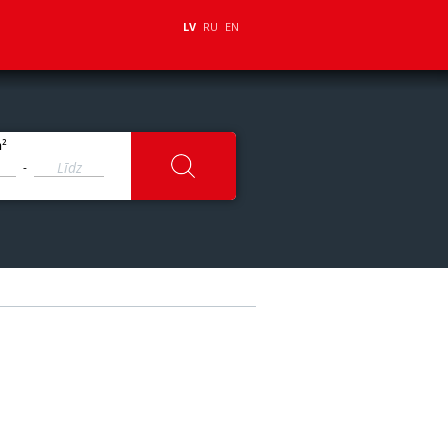
LV
RU
EN
2
m
-