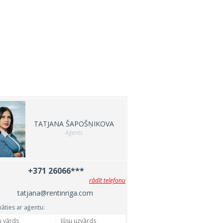
TATJANA ŠAPOŠŅIKOVA
Aģents
+371 26066***
rādīt telefonu
tatjana@rentinriga.com
nāties ar aģentu: