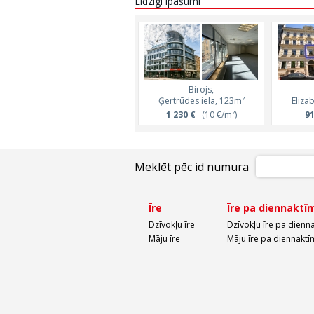
Līdzīgi īpašumi
Birojs,
Ģertrūdes iela, 123m²
Eliza
1 230 €
(10 €/m²)
91
Meklēt pēc id numura
Īre
Īre pa diennaktī
Dzīvokļu īre
Dzīvokļu īre pa dienn
Māju īre
Māju īre pa diennaktī