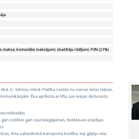
māja
 maksa; komunālie maksājumi; skaitītāju rādījumi; PVN (21%)
ēkā, 6.- bēniņu stāvā. Platība sastāv no vienas lielas telpas,
komunikācijām. Ēka aprīkota ar liftu, pie ieejas dežurants.
īkots/mēbelēts
s gan izolētas gan caurstaigājamas, Noliktavas iespējas
es
īcas, ērta sabiedriskā transporta kustība, top gājēju iela,