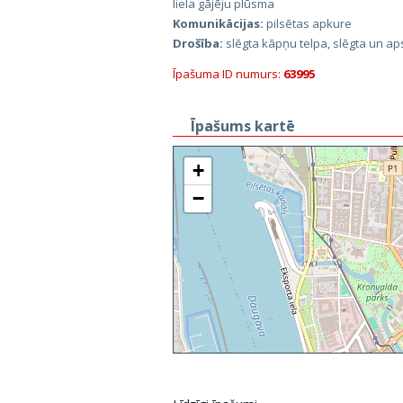
liela gājēju plūsma
Komunikācijas:
pilsētas apkure
Drošība:
slēgta kāpņu telpa, slēgta un ap
Īpašuma ID numurs:
63995
Īpašums kartē
+
−