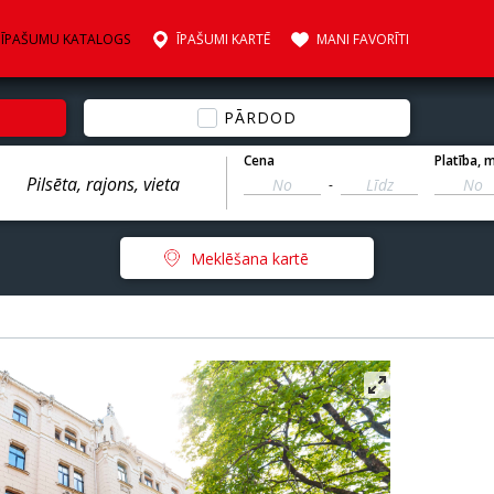
ĪPAŠUMU KATALOGS
ĪPAŠUMI KARTĒ
MANI FAVORĪTI
PĀRDOD
Cena
Platība
, 
-
Meklēšana kartē