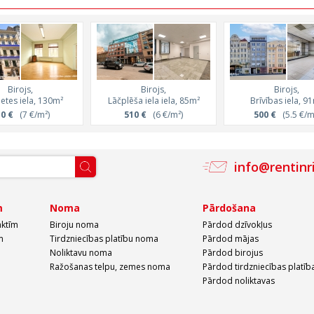
Birojs,
Birojs,
Birojs,
betes iela, 130m²
Lāčplēša iela iela, 85m²
Brīvības iela, 9
0 €
(7 €/m²)
510 €
(6 €/m²)
500 €
(5.5 €/m
info@rentinr
m
Noma
Pārdošana
aktīm
Biroju noma
Pārdod dzīvokļus
m
Tirdzniecības platību noma
Pārdod mājas
Noliktavu noma
Pārdod birojus
Ražošanas telpu, zemes noma
Pārdod tirdzniecības platīb
Pārdod noliktavas