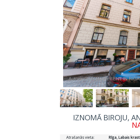
IZNOMĀ BIROJU, AN
NA
Atrašanās vieta:
Rīga, Labais krast