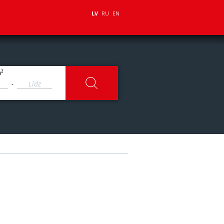
LV
RU
EN
2
m
-