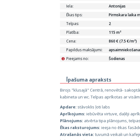
Iela:
Antonijas
Ēkas tips:
Pirmskara laika 
Telpas:
2
Platība:
115 m²
Cena:
860 € (7.5 €/m²)
Papildus maksājumi:
apsaimniekošanas
Pieejams no:
Šodienas
i
Īpašuma apraksts
Birojs "klusajā" Centrā, renovētā- sakoptā 
kabineta un wc. Telpas aprīkotas ar visām 
Apdare:
stāvoklis ļoti labs
Aprīkojums:
iebūvēta virtuve, daļēji apr
Plānojums:
atvērta tipa plānojums, telpa
Ēkas raksturojums:
ieeja no ēkas fasād
Atrašanās vieta:
tuvumā veikali un kafejn