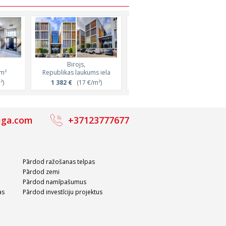
Birojs,
Birojs,
1m²
Republikas laukums iela
Vilandes iela, 105m²
²)
1 382 €
(17 €/m²)
1 250 €
(11.9 €/m²)
iga.com
+37123777677
Pārdod ražošanas telpas
Pārdod zemi
Pārdod namīpašumus
as
Pārdod investīciju projektus