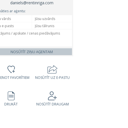
daniels@rentinriga.com
nāties ar aģentu:
NOSŪTĪT ZIŅU AĢENTAM
VIENOT FAVORĪTIEM
NOSŪTĪT UZ E-PASTU
DRUKĀT
NOSŪTĪT DRAUGAM