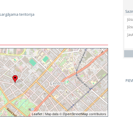
Sazi
sargājama teritorija
PIE
| Map data ©
contributors
Leaflet
OpenStreetMap