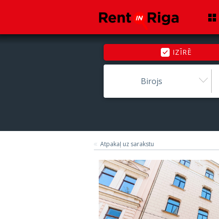
IZĪRĒ
Birojs
Atpakaļ uz sarakstu