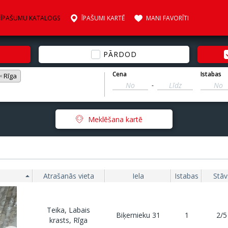
ĪPAŠUMU KATALOGS
ĪPAŠUMI KARTĒ
MANI FAVORĪTI
PĀRDOD
Cena
Istabas
×
Rīga
-
Meklēšana kartē
Atrašanās vieta
Iela
Istabas
Stāv
Teika, Labais
Biķernieku 31
1
2/5
krasts, Rīga