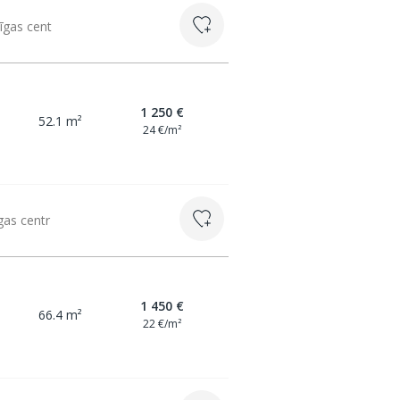
īgas cent
1 250 €
52.1 m²
24 €/m²
gas centr
1 450 €
66.4 m²
22 €/m²