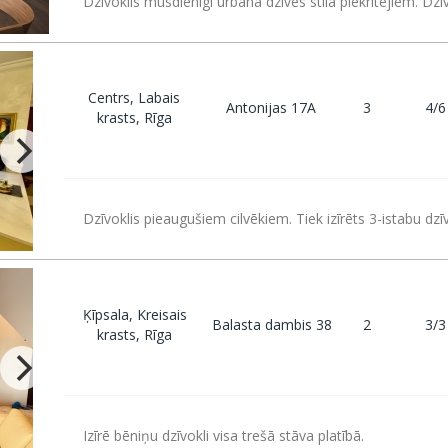
Dzīvoklis mūsdienīgi urbāna dzīves stila piekritējiem. Dz
Centrs, Labais
Antonijas 17A
3
4/6
krasts, Rīga
Dzīvoklis pieaugušiem cilvēkiem. Tiek izīrēts 3-istabu dzī
Ķīpsala, Kreisais
Balasta dambis 38
2
3/3
krasts, Rīga
Izīrē bēniņu dzīvokli visa trešā stāva platībā.