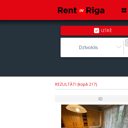
IZĪRĒ
Dzīvoklis
REZULTĀTI (kopā 217)
ID