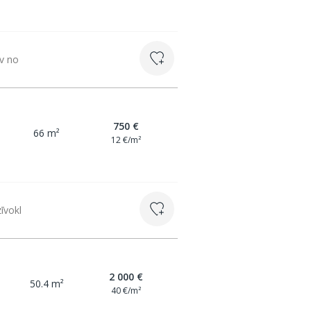
āv no
750 €
66 m²
12 €/m²
zīvokl
2 000 €
50.4 m²
40 €/m²