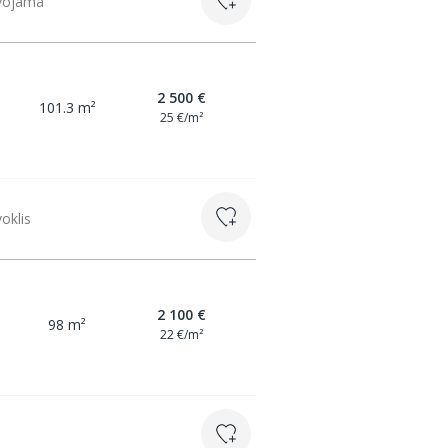
īvojamā
2 500 €
101.3 m²
25 €/m²
voklis
2 100 €
98 m²
22 €/m²