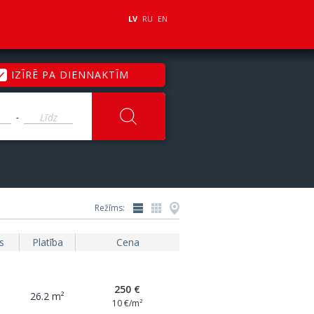
LV
RU
EN
IZĪRĒ PA DIENNAKTĪM
-
Režīms:
s
Platība
Cena
250 €
26.2 m²
10 €/m²