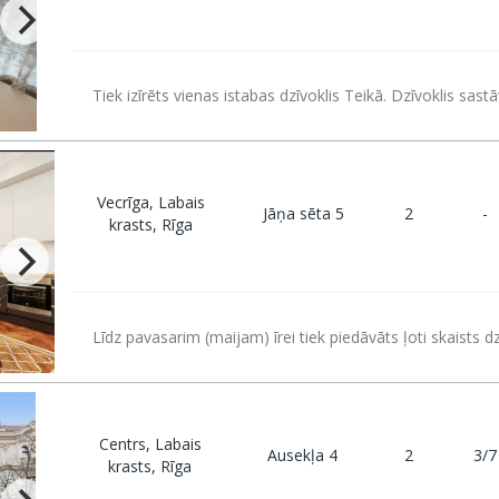
Tiek izīrēts vienas istabas dzīvoklis Teikā. Dzīvoklis sast
Vecrīga, Labais
Jāņa sēta 5
2
-
krasts, Rīga
Līdz pavasarim (maijam) īrei tiek piedāvāts ļoti skaists d
Centrs, Labais
Ausekļa 4
2
3/7
krasts, Rīga