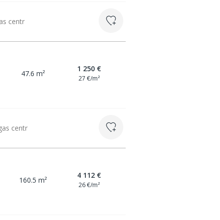
as centr
1 250 €
47.6 m²
27 €/m²
gas centr
4 112 €
160.5 m²
26 €/m²