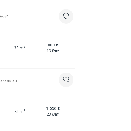
Vecrī
600 €
33 m²
19 €/m²
maksas au
1 650 €
73 m²
23 €/m²