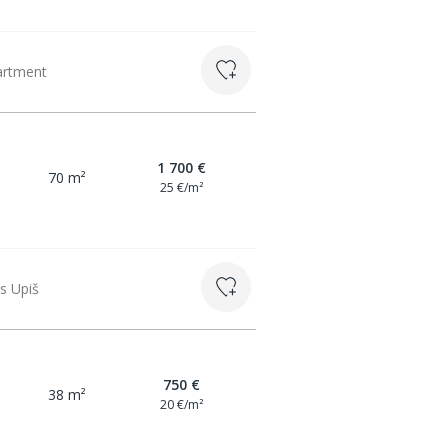
partment
1 700 €
70 m²
25 €/m²
is Upiš
750 €
38 m²
20 €/m²