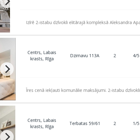
Izīrē 2-istabu dzīvokli elitārajā kompleksā Aleksandra A
Centrs, Labais
Dzirnavu 113A
2
4/5
krasts, Rīga
Īres cenā iekļauti komunālie maksājumi. 2-istabu dzīvokl
Centrs, Labais
Terbatas 59/61
2
1/5
krasts, Rīga