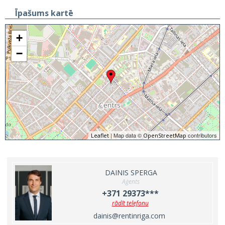
Īpašums kartē
+
−
| Map data ©
contributors
Leaflet
OpenStreetMap
DAINIS SPERGA
Aģents
+371 29373***
rādīt telefonu
dainis@rentinriga.com