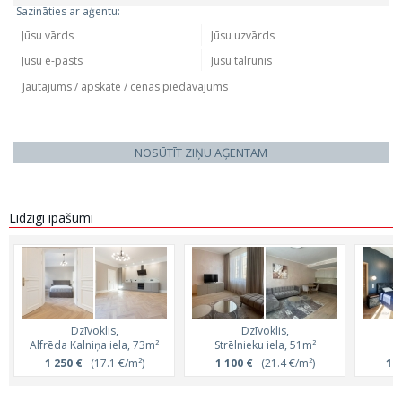
Sazināties ar aģentu:
NOSŪTĪT ZIŅU AĢENTAM
Līdzīgi īpašumi
Dzīvoklis,
Dzīvoklis,
Alfrēda Kalniņa iela, 73m²
Strēlnieku iela, 51m²
S
1 250 €
(17.1 €/m²)
1 100 €
(21.4 €/m²)
1 3