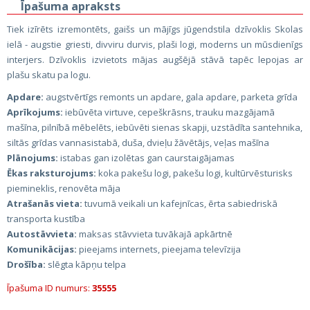
Īpašuma apraksts
Tiek izīrēts izremontēts, gaišs un mājīgs jūgendstila dzīvoklis Skolas
ielā - augstie griesti, divviru durvis, plaši logi, moderns un mūsdienīgs
interjers. Dzīvoklis izvietots mājas augšējā stāvā tapēc lepojas ar
plašu skatu pa logu.
Apdare:
augstvērtīgs remonts un apdare, gala apdare, parketa grīda
Aprīkojums:
iebūvēta virtuve, cepeškrāsns, trauku mazgājamā
mašīna, pilnībā mēbelēts, iebūvēti sienas skapji, uzstādīta santehnika,
siltās grīdas vannasistabā, duša, dvieļu žāvētājs, veļas mašīna
Plānojums:
istabas gan izolētas gan caurstaigājamas
Ēkas raksturojums:
koka pakešu logi, pakešu logi, kultūrvēsturisks
piemineklis, renovēta māja
Atrašanās vieta:
tuvumā veikali un kafejnīcas, ērta sabiedriskā
transporta kustība
Autostāvvieta:
maksas stāvvieta tuvākajā apkārtnē
Komunikācijas:
pieejams internets, pieejama televīzija
Drošība:
slēgta kāpņu telpa
Īpašuma ID numurs:
35555