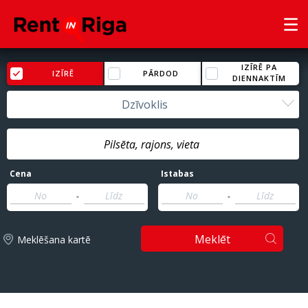
IZĪRĒ PA
IZĪRĒ
PĀRDOD
DIENNAKTĪM
Dzīvoklis
Cena
Istabas
-
-
Meklēt
Meklēšana kartē