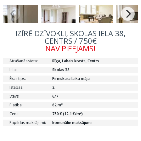
IZĪRĒ DZĪVOKLI, SKOLAS IELA 38,
CENTRS / 750€
NAV PIEEJAMS!
Atrašanās vieta:
Rīga, Labais krasts, Centrs
Iela:
Skolas 38
Ēkas tips:
Pirmskara laika māja
Istabas:
2
Stāvs:
6/7
Platība:
62 m²
Cena:
750 € (12.1 €/m²)
Papildus maksājumi:
komunālie maksājumi