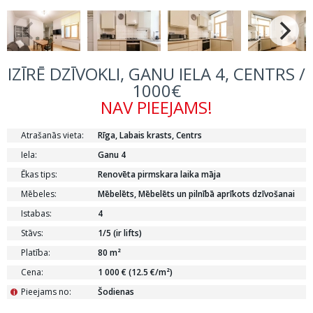
IZĪRĒ DZĪVOKLI, GANU IELA 4, CENTRS /
1000€
NAV PIEEJAMS!
Atrašanās vieta:
Rīga, Labais krasts, Centrs
Iela:
Ganu 4
Ēkas tips:
Renovēta pirmskara laika māja
Mēbeles:
Mēbelēts, Mēbelēts un pilnībā aprīkots dzīvošanai
Istabas:
4
Stāvs:
1/5 (ir lifts)
Platība:
80 m²
Cena:
1 000 € (12.5 €/m²)
Pieejams no:
Šodienas
i