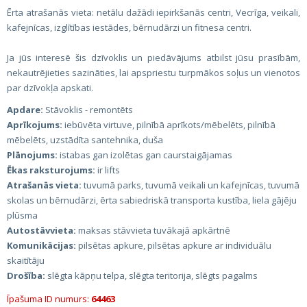
Ērta atrašanās vieta: netālu dažādi iepirkšanās centri, Vecrīga, veikali,
kafejnīcas, izglītības iestādes, bērnudārzi un fitnesa centri.
Ja jūs interesē šis dzīvoklis un piedāvājums atbilst jūsu prasībām,
nekautrējieties sazināties, lai apspriestu turpmākos soļus un vienotos
par dzīvokļa apskati.
Apdare:
Stāvoklis - remontēts
Aprīkojums:
iebūvēta virtuve, pilnībā aprīkots/mēbelēts, pilnībā
mēbelēts, uzstādīta santehnika, duša
Plānojums:
istabas gan izolētas gan caurstaigājamas
Ēkas raksturojums:
ir lifts
Atrašanās vieta:
tuvumā parks, tuvumā veikali un kafejnīcas, tuvumā
skolas un bērnudārzi, ērta sabiedriskā transporta kustība, liela gājēju
plūsma
Autostāvvieta:
maksas stāvvieta tuvākajā apkārtnē
Komunikācijas:
pilsētas apkure, pilsētas apkure ar individuālu
skaitītāju
Drošība:
slēgta kāpņu telpa, slēgta teritorija, slēgts pagalms
Īpašuma ID numurs:
64463