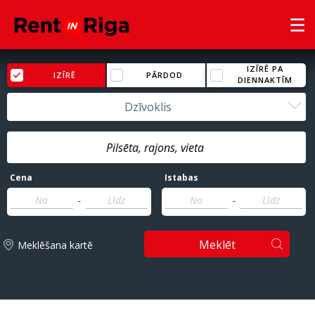
IZĪRĒ PA
IZĪRĒ
PĀRDOD
DIENNAKTĪM
Dzīvoklis
Cena
Istabas
-
-
Meklēt
Meklēšana kartē