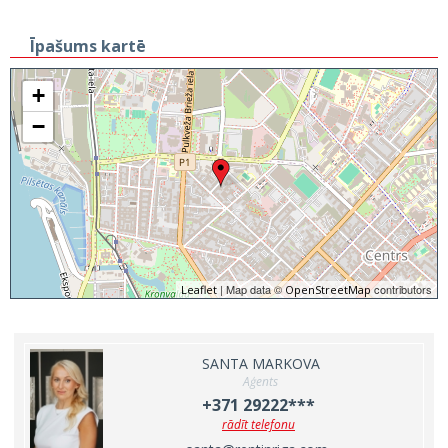
Īpašums kartē
+
−
| Map data ©
contributors
Leaflet
OpenStreetMap
SANTA MARKOVA
Aģents
+371 29222***
rādīt telefonu