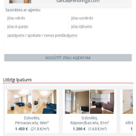
santa@rentinriga.com
Sazināties ar aģentu:
NOSŪTĪT ZIŅU AĢENTAM
Līdzīgi īpašumi
Dzīvoklis,
Dzīvoklis,
Pērnavas iela, 66m²
Rūpniecības iela, 81m²
Alfrēd
1 450 €
(21.8 €/m²)
1 200 €
(14.8 €/m²)
1 2