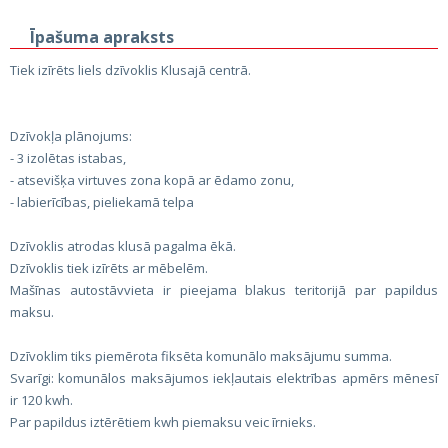
Īpašuma apraksts
Tiek izīrēts liels dzīvoklis Klusajā centrā.
Dzīvokļa plānojums:
- 3 izolētas istabas,
- atsevišķa virtuves zona kopā ar ēdamo zonu,
- labierīcības, pieliekamā telpa
Dzīvoklis atrodas klusā pagalma ēkā.
Dzīvoklis tiek izīrēts ar mēbelēm.
Mašīnas autostāvvieta ir pieejama blakus teritorijā par papildus
maksu.
Dzīvoklim tiks piemērota fiksēta komunālo maksājumu summa.
Svarīgi: komunālos maksājumos iekļautais elektrības apmērs mēnesī
ir 120 kwh.
Par papildus iztērētiem kwh piemaksu veic īrnieks.