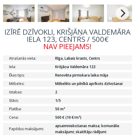
IZĪRĒ DZĪVOKLI, KRIŠJĀŅA VALDEMĀRA
IELA 123, CENTRS / 500€
NAV PIEEJAMS!
Atrašanās vieta:
Rīga, Labais krasts, Centrs
Iela:
Krišjāņa Valdemāra 123
Ēkas tips:
Renovēta pirmskara laika māja
Mēbeles:
Mēbelēts un pilnībā aprīkots dzīvošanai
Istabas:
2
Stāvs:
1/5
Platība:
50 m²
Cena:
500 € (10 €/m²)
apsaimniekošanas maksa; komunālie
Papildus maksājumi:
maksājumi; skaitītāju rādījumi