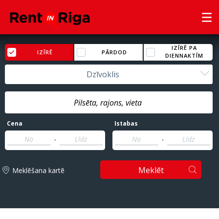
IZĪRĒ PA
IZĪRĒ
PĀRDOD
DIENNAKTĪM
Dzīvoklis
Cena
Istabas
-
-
Meklēt
Meklēšana kartē