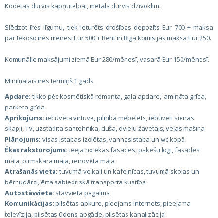
Kodētas durvis kāpņutelpai, metāla durvis dzīvoklim.
Slēdzot īres līgumu, tiek ieturēts drošības depozīts Eur 700 + maksa
par tekošo īres mēnesi Eur 500 + Rent in Riga komisijas maksa Eur 250.
Komunālie maksājumi ziemā Eur 280/mēnesī, vasarā Eur 150/mēnesī.
Minimālais īres termiņš 1 gads.
Apdare:
tikko pēc kosmētiskā remonta, gala apdare, lamināta grīda,
parketa grīda
Aprīkojums:
iebūvēta virtuve, pilnībā mēbelēts, iebūvēti sienas
skapji, TV, uzstādīta santehnika, duša, dvieļu žāvētājs, veļas mašīna
Plānojums:
visas istabas izolētas, vannasistaba un wc kopā
Ēkas raksturojums:
ieeja no ēkas fasādes, pakešu logi, fasādes
māja, pirmskara māja, renovēta māja
Atrašanās vieta:
tuvumā veikali un kafejnīcas, tuvumā skolas un
bērnudārzi, ērta sabiedriskā transporta kustība
Autostāvvieta:
stāvvieta pagalmā
Komunikācijas:
pilsētas apkure, pieejams internets, pieejama
televīzija, pilsētas ūdens apgāde, pilsētas kanalizācija