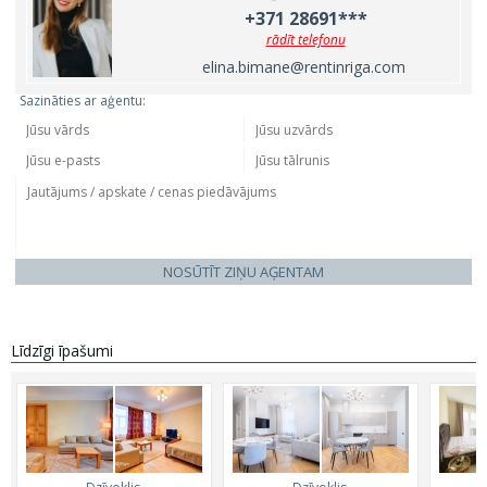
+371 28691***
rādīt telefonu
elina.bimane@rentinriga.com
Sazināties ar aģentu:
NOSŪTĪT ZIŅU AĢENTAM
Līdzīgi īpašumi