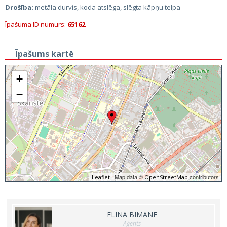
Drošība:
metāla durvis, koda atslēga, slēgta kāpņu telpa
Īpašuma ID numurs:
65162
Īpašums kartē
+
−
| Map data ©
contributors
Leaflet
OpenStreetMap
ELĪNA BĪMANE
Aģents