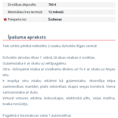
Drošības depozīts:
700 €
Minimālais īres termiņš:
12 mēneši
Pieejams no:
Šodienas
i
Īpašuma apraksts
Tiek izīrēts pilnībā mēbelēts 2-istabu dzīvoklis Rīgas centrā!
Dzīvoklis atrodas ēkas 1. stāvā, tā abas istabas ir izolētas.
Guļamistaba ir ar skatu uz iekšpagalmu.
Otra - dzīvojamā istaba ar izvelkamu dīvānu un Tv ir ar skatu uz Alojas
ielu.
Ir iespēja otru istabu iekārtot kā guļamistabu. Atsevišķa telpa
saimniecības mantām, plašs iebūvētais skapis ieejas koridorā. Viena
vannasistaba ar dušu.
Virtuvē virtuves iekārta, ledusskapis, elektriskā plīts, veļas mašīna,
tvaika nosūcējs.
Pagalmā ir bezmaksas vieta 1 automašīnai.