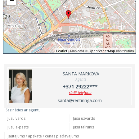
−
| Map data ©
contributors
Leaflet
OpenStreetMap
SANTA MARKOVA
Aģents
+371 29222***
rādīt telefonu
santa@rentinriga.com
Sazināties ar aģentu: