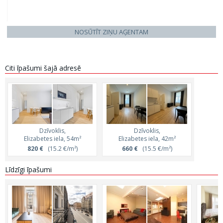
NOSŪTĪT ZIŅU AĢENTAM
Citi īpašumi šajā adresē
Dzīvoklis,
Dzīvoklis,
Elizabetes iela, 54m²
Elizabetes iela, 42m²
820 €
(15.2 €/m²)
660 €
(15.5 €/m²)
Līdzīgi īpašumi