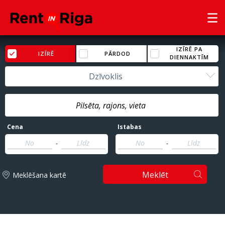
IZĪRĒ PA
IZĪRĒ
PĀRDOD
DIENNAKTĪM
Dzīvoklis
Cena
Istabas
-
-
Meklēt
Meklēšana kartē