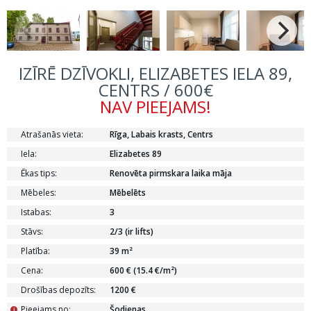
IZĪRĒ DZĪVOKLI, ELIZABETES IELA 89,
CENTRS / 600€
NAV PIEEJAMS!
Atrašanās vieta:
Rīga, Labais krasts, Centrs
Iela:
Elizabetes 89
Ēkas tips:
Renovēta pirmskara laika māja
Mēbeles:
Mēbelēts
Istabas:
3
Stāvs:
2/3 (ir lifts)
Platība:
39 m²
Cena:
600 € (15.4 €/m²)
Drošības depozīts:
1200 €
Pieejams no:
Šodienas
i