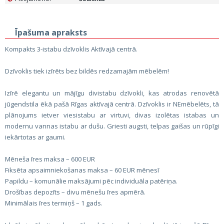
Īpašuma apraksts
Kompakts 3-istabu dzīvoklis Aktīvajā centrā.
Dzīvoklis tiek izīrēts bez bildēs redzamajām mēbelēm!
Izīrē elegantu un mājīgu divistabu dzīvokli, kas atrodas renovētā
jūgendstila ēkā pašā Rīgas aktīvajā centrā. Dzīvoklis ir NEmēbelēts, tā
plānojums ietver viesistabu ar virtuvi, divas izolētas istabas un
modernu vannas istabu ar dušu. Griesti augsti, telpas gaišas un rūpīgi
iekārtotas ar gaumi.
Mēneša īres maksa – 600 EUR
Fiksēta apsaimniekošanas maksa – 60 EUR mēnesī
Papildu – komunālie maksājumi pēc individuāla patēriņa.
Drošības depozīts – divu mēnešu īres apmērā.
Minimālais īres termiņš – 1 gads.