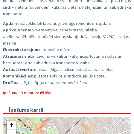
Ideāla izvēle tiem, kas vēlas dzīvot moderni un kvalitatīvi, pašā Rīgas
sirdī – netālu no parkiem, kultūras vietām, kafejnīcām un sabiedriskā
transporta.
Apdare:
stāvoklis ļoti labs, augstvērtīgs remonts un apdare
Aprīkojums:
iebūvēta virtuve, cepeškrāsns, pilnībā
aprīkots/mēbelēts, iebūvēti sienas skapji, duša, dvieļu žāvētājs, veļas
mašīna
Ēkas raksturojums:
renovēta māja
Atrašanās vieta:
tuvumā veikali un kafejnīcas, tuvumā skolas un
bērnudārzi, ērta sabiedriskā transporta kustība
Autostāvvieta:
maksas (Rīgas satiksmes) stāvvieta uz ielas
Komunikācijas:
pilsētas apkure ar individuālu skaitītāju
Drošība:
slēgta kāpņu telpa, videonovērošana
Īpašuma ID numurs:
65266
Īpašums kartē
+