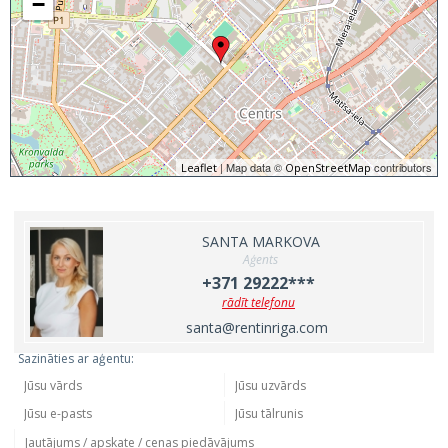
−
| Map data ©
contributors
Leaflet
OpenStreetMap
SANTA MARKOVA
Aģents
+371 29222***
rādīt telefonu
santa@rentinriga.com
Sazināties ar aģentu: