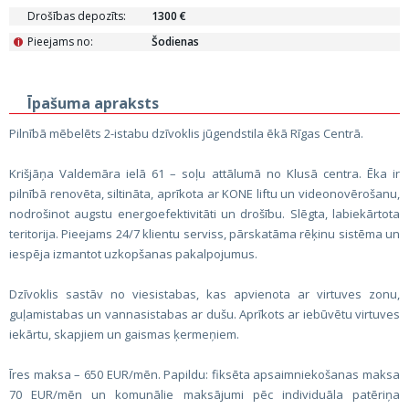
Drošības depozīts:
1300 €
Pieejams no:
Šodienas
i
Īpašuma apraksts
Pilnībā mēbelēts 2-istabu dzīvoklis jūgendstila ēkā Rīgas Centrā.
Krišjāņa Valdemāra ielā 61 – soļu attālumā no Klusā centra. Ēka ir
pilnībā renovēta, siltināta, aprīkota ar KONE liftu un videonovērošanu,
nodrošinot augstu energoefektivitāti un drošību. Slēgta, labiekārtota
teritorija. Pieejams 24/7 klientu serviss, pārskatāma rēķinu sistēma un
iespēja izmantot uzkopšanas pakalpojumus.
Dzīvoklis sastāv no viesistabas, kas apvienota ar virtuves zonu,
guļamistabas un vannasistabas ar dušu. Aprīkots ar iebūvētu virtuves
iekārtu, skapjiem un gaismas ķermeņiem.
Īres maksa – 650 EUR/mēn. Papildu: fiksēta apsaimniekošanas maksa
70 EUR/mēn un komunālie maksājumi pēc individuāla patēriņa