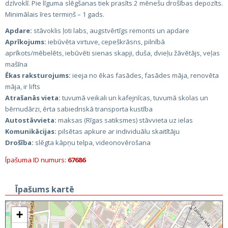
dzīvoklī. Pie līguma slēgšanas tiek prasīts 2 mēnešu drošības depozīts.
Minimālais īres termiņš – 1 gads.
Apdare:
stāvoklis ļoti labs, augstvērtīgs remonts un apdare
Aprīkojums:
iebūvēta virtuve, cepeškrāsns, pilnībā
aprīkots/mēbelēts, iebūvēti sienas skapji, duša, dvieļu žāvētājs, veļas
mašīna
Ēkas raksturojums:
ieeja no ēkas fasādes, fasādes māja, renovēta
māja, ir lifts
Atrašanās vieta:
tuvumā veikali un kafejnīcas, tuvumā skolas un
bērnudārzi, ērta sabiedriskā transporta kustība
Autostāvvieta:
maksas (Rīgas satiksmes) stāvvieta uz ielas
Komunikācijas:
pilsētas apkure ar individuālu skaitītāju
Drošība:
slēgta kāpņu telpa, videonovērošana
Īpašuma ID numurs:
67686
Īpašums kartē
+