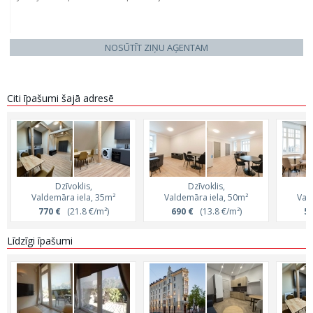
NOSŪTĪT ZIŅU AĢENTAM
Citi īpašumi šajā adresē
Dzīvoklis,
Dzīvoklis,
Valdemāra iela, 35m²
Valdemāra iela, 50m²
Val
770 €
(21.8 €/m²)
690 €
(13.8 €/m²)
55
Līdzīgi īpašumi