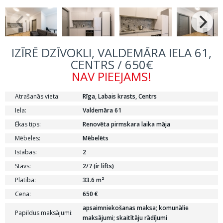
IZĪRĒ DZĪVOKLI, VALDEMĀRA IELA 61,
CENTRS / 650€
NAV PIEEJAMS!
Atrašanās vieta:
Rīga, Labais krasts, Centrs
Iela:
Valdemāra 61
Ēkas tips:
Renovēta pirmskara laika māja
Mēbeles:
Mēbelēts
Istabas:
2
Stāvs:
2/7 (ir lifts)
Platība:
33.6 m²
Cena:
650 €
apsaimniekošanas maksa; komunālie
Papildus maksājumi:
maksājumi; skaitītāju rādījumi