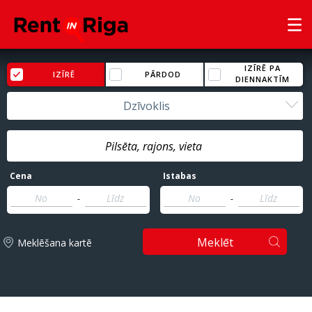
IZĪRĒ PA
IZĪRĒ
PĀRDOD
DIENNAKTĪM
Dzīvoklis
Cena
Istabas
-
-
Meklēt
Meklēšana kartē