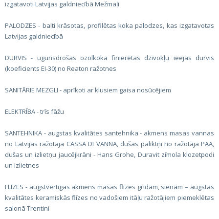
izgatavoti Latvijas galdniecībā Mežmaļi
PALODZES - balti krāsotas, profilētas koka palodzes, kas izgatavotas
Latvijas galdniecībā
DURVIS - ugunsdrošas ozolkoka finierētas dzīvokļu ieejas durvis
(koeficients EI-30) no Reaton ražotnes
SANITĀRIE MEZGLI - aprīkoti ar klusiem gaisa nosūcējiem
ELEKTRĪBA - trīs fāžu
SANTEHNIKA - augstas kvalitātes santehnika - akmens masas vannas
no Latvijas ražotāja CASSA DI VANNA, dušas paliktņi no ražotāja PAA,
dušas un izlietņu jaucējkrāni - Hans Grohe, Duravit zīmola klozetpodi
un izlietnes
FLĪZES - augstvērtīgas akmens masas flīzes grīdām, sienām – augstas
kvalitātes keramiskās flīzes no vadošiem itāļu ražotājiem piemeklētas
salonā Trentini