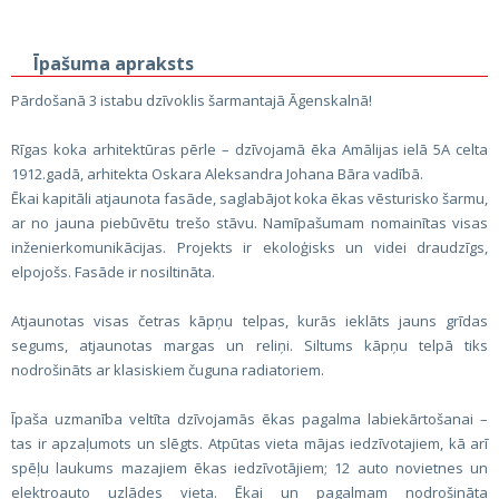
Īpašuma apraksts
Pārdošanā 3 istabu dzīvoklis šarmantajā Āgenskalnā!
Rīgas koka arhitektūras pērle – dzīvojamā ēka Amālijas ielā 5A celta
1912.gadā, arhitekta Oskara Aleksandra Johana Bāra vadībā.
Ēkai kapitāli atjaunota fasāde, saglabājot koka ēkas vēsturisko šarmu,
ar no jauna piebūvētu trešo stāvu. Namīpašumam nomainītas visas
inženierkomunikācijas. Projekts ir ekoloģisks un videi draudzīgs,
elpojošs. Fasāde ir nosiltināta.
Atjaunotas visas četras kāpņu telpas, kurās ieklāts jauns grīdas
segums, atjaunotas margas un reliņi. Siltums kāpņu telpā tiks
nodrošināts ar klasiskiem čuguna radiatoriem.
Īpaša uzmanība veltīta dzīvojamās ēkas pagalma labiekārtošanai –
tas ir apzaļumots un slēgts. Atpūtas vieta mājas iedzīvotajiem, kā arī
spēļu laukums mazajiem ēkas iedzīvotājiem; 12 auto novietnes un
elektroauto uzlādes vieta. Ēkai un pagalmam nodrošināta