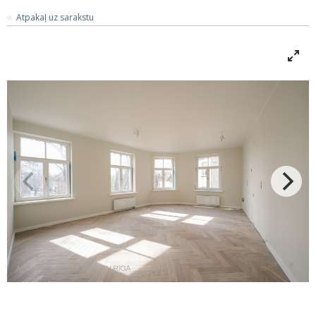
Atpakaļ uz sarakstu