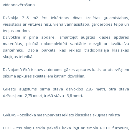
videonovērošana.
Dzīvokļa 71.5 m2 ērti iekārtotas divas izolētas guļamistabas,
viesistaba ar virtuves nišu, viena vannasistaba, garderobes telpa un
ieejas koridors.
Dzīvoklim ir pilna apdare, izmantojot augstas klases apdares
materiālus, pilnībā nokomplektēti sanitārie mezgli ar kvalitatīvu
santehniku. Ozola parkets, kas ieklāts tradicionālajā klasiskās
skujiņas tehnikā.
Dzīvojamā ēkā ir savs autonoms gāzes apkures katls, ar atsevišķiem
siltuma apkures skaitītājiem katram dzīvoklim.
Griestu augstums pirmā stāvā dzīvokļos 2,85 metri, otrā stāva
dzīvokļiem - 2,75 metri, trešā stāva - 3,8 metri.
GRĪDAS - ozolkoka masīvparkets ieklāts klasiskās skujiņas rakstā
LOGI - trīs slāņu stikla pakešu koka logi ar zīmola ROTO furnitūru,