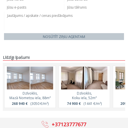
NOSŪTĪT ZIŅU AĢENTAM
Līdzīgi īpašumi
Dzīvoklis,
Dzīvoklis,
Mazā Nometņu iela, 88m²
Koku iela, 52m²
Z
268 940 €
(3050 €/m²)
74 900 €
(1441 €/m²)
209 
+37123777677