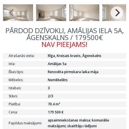
PĀRDOD DZĪVOKLI, AMĀLIJAS IELA 5A,
ĀGENSKALNS / 179500€
NAV PIEEJAMS!
Atrašanās vieta:
Rīga, Kreisais krasts, Āgenskalns
Iela:
Amālijas 5a
Ēkas tips:
Renovēta pirmskara laika māja
Mēbeles:
Nemēbelēts
Istabas:
3
Stāvs:
2/3
Platība:
70.4 m²
Cena:
179 500 €
apsaimniekošanas maksa; komunālie
Papildus maksājumi:
maksājumi; skaitītāju rādījumi