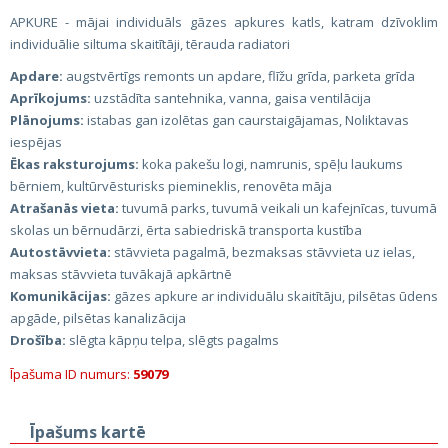
APKURE - mājai individuāls gāzes apkures katls, katram dzīvoklim
individuālie siltuma skaitītāji, tērauda radiatori
Apdare:
augstvērtīgs remonts un apdare, flīžu grīda, parketa grīda
Aprīkojums:
uzstādīta santehnika, vanna, gaisa ventilācija
Plānojums:
istabas gan izolētas gan caurstaigājamas, Noliktavas
iespējas
Ēkas raksturojums:
koka pakešu logi, namrunis, spēļu laukums
bērniem, kultūrvēsturisks piemineklis, renovēta māja
Atrašanās vieta:
tuvumā parks, tuvumā veikali un kafejnīcas, tuvumā
skolas un bērnudārzi, ērta sabiedriskā transporta kustība
Autostāvvieta:
stāvvieta pagalmā, bezmaksas stāvvieta uz ielas,
maksas stāvvieta tuvākajā apkārtnē
Komunikācijas:
gāzes apkure ar individuālu skaitītāju, pilsētas ūdens
apgāde, pilsētas kanalizācija
Drošība:
slēgta kāpņu telpa, slēgts pagalms
Īpašuma ID numurs:
59079
Īpašums kartē