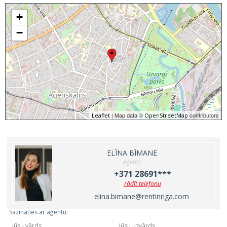
+
−
| Map data ©
contributors
Leaflet
OpenStreetMap
ELĪNA BĪMANE
Aģents
+371 28691***
rādīt telefonu
elina.bimane@rentinriga.com
Sazināties ar aģentu: