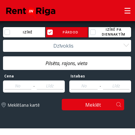
IZĪRĒ PA
IZĪRĒ
PĀRDOD
DIENNAKTĪM
Dzīvoklis
Cena
Istabas
-
-
Meklēt
Meklēšana kartē